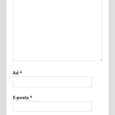
Ad
*
E-posta
*