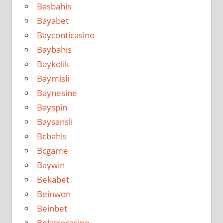
Basbahis
Bayabet
Bayconticasino
Baybahis
Baykolik
Baymisli
Baynesine
Bayspin
Baysansli
Bcbahis
Bcgame
Baywin
Bekabet
Beinwon
Beinbet
Belatrocasino