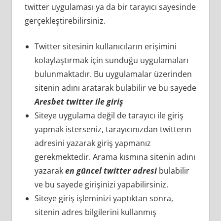
twitter uygulaması ya da bir tarayıcı sayesinde
gerçekleştirebilirsiniz.
Twitter sitesinin kullanıcıların erişimini
kolaylaştırmak için sunduğu uygulamaları
bulunmaktadır. Bu uygulamalar üzerinden
sitenin adını aratarak bulabilir ve bu sayede
Aresbet twitter ile giriş
Siteye uygulama değil de tarayıcı ile giriş
yapmak isterseniz, tarayıcınızdan twitterın
adresini yazarak giriş yapmanız
gerekmektedir. Arama kısmına sitenin adını
yazarak
en güncel twitter adresi
bulabilir
ve bu sayede girişinizi yapabilirsiniz.
Siteye giriş işleminizi yaptıktan sonra,
sitenin adres bilgilerini kullanmış