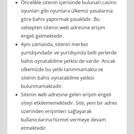
Öncelikle sitenin içerisinde bulunan casino
oyunları gibi oyunlara ülkemiz yasalarına
göre bahis yaptırmak yasaklıdır. Bu
sebepten sitenin web adresine erişim
engeli gelmektedir.
Aynı zamanda, sitenin merkez
yurtdışındadır ve yurtdışında belli yerlerde
bahis oynatabilme yetkisi de vardır. Ancak
ülkemizde bu yetki tanınmamakta ve
sitenin bahis oynatabilme yetkisi
bulunmamaktadır.
Sitenin web adresine gelen erişim engeli
siteyi etkilememektedir. Site, yeni bir adres
üzerinden erişimleri sağlayarak
kullanıcılarına hizmet vermeye devam
etmektedir.