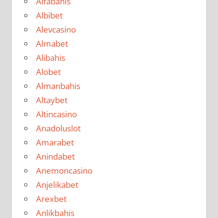
Alfabahis
Albibet
Alevcasino
Almabet
Alibahis
Alobet
Almanbahis
Altaybet
Altincasino
Anadoluslot
Amarabet
Anindabet
Anemoncasino
Anjelikabet
Arexbet
Anlikbahis