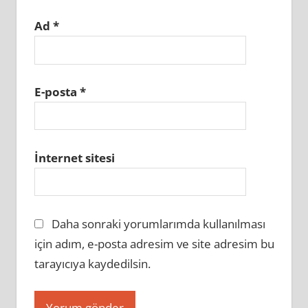
Ad
*
E-posta
*
İnternet sitesi
Daha sonraki yorumlarımda kullanılması
için adım, e-posta adresim ve site adresim bu
tarayıcıya kaydedilsin.