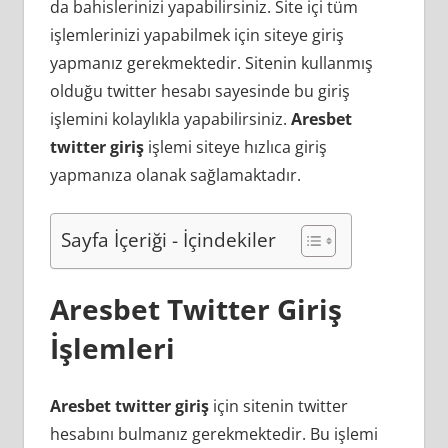
da bahislerinizi yapabilirsiniz. Site içi tüm
ADRESLERI
işlemlerinizi yapabilmek için siteye giriş
yapmanız gerekmektedir. Sitenin kullanmış
olduğu twitter hesabı sayesinde bu giriş
işlemini kolaylıkla yapabilirsiniz.
Aresbet
twitter giriş
işlemi siteye hızlıca giriş
yapmanıza olanak sağlamaktadır.
Sayfa İçeriği - İçindekiler
Aresbet Twitter Giriş
İşlemleri
Aresbet twitter giriş
için sitenin twitter
hesabını bulmanız gerekmektedir. Bu işlemi