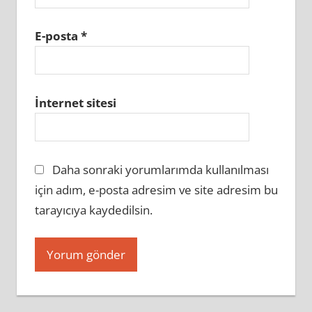
E-posta
*
İnternet sitesi
Daha sonraki yorumlarımda kullanılması
için adım, e-posta adresim ve site adresim bu
tarayıcıya kaydedilsin.