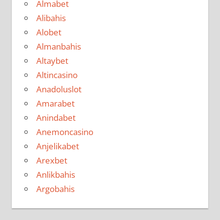
Almabet
Alibahis
Alobet
Almanbahis
Altaybet
Altincasino
Anadoluslot
Amarabet
Anindabet
Anemoncasino
Anjelikabet
Arexbet
Anlikbahis
Argobahis