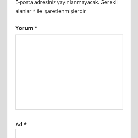
E-posta adresiniz yayınlanmayacak.
Gerekli
alanlar
*
ile işaretlenmişlerdir
Yorum
*
Ad
*