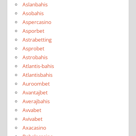
Aslanbahis
Asobahis
Aspercasino
Asporbet
Astrabetting
Asprobet
Astrobahis
Atlantis-bahis
Atlantisbahis
Auroombet
Avantajbet
Averajbahis
Avvabet
Avivabet
Axacasino