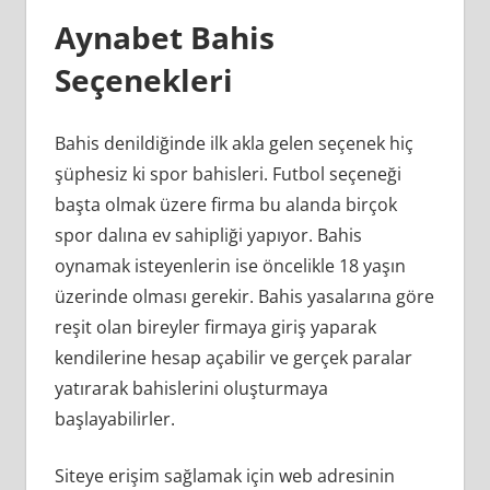
Aynabet Bahis
Seçenekleri
Bahis denildiğinde ilk akla gelen seçenek hiç
şüphesiz ki spor bahisleri. Futbol seçeneği
başta olmak üzere firma bu alanda birçok
spor dalına ev sahipliği yapıyor. Bahis
oynamak isteyenlerin ise öncelikle 18 yaşın
üzerinde olması gerekir. Bahis yasalarına göre
reşit olan bireyler firmaya giriş yaparak
kendilerine hesap açabilir ve gerçek paralar
yatırarak bahislerini oluşturmaya
başlayabilirler.
Siteye erişim sağlamak için web adresinin