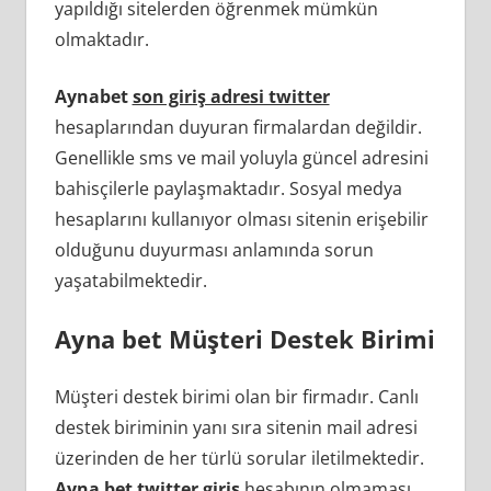
yapıldığı sitelerden öğrenmek mümkün
olmaktadır.
Aynabet
son giriş adresi twitter
hesaplarından duyuran firmalardan değildir.
Genellikle sms ve mail yoluyla güncel adresini
bahisçilerle paylaşmaktadır. Sosyal medya
hesaplarını kullanıyor olması sitenin erişebilir
olduğunu duyurması anlamında sorun
yaşatabilmektedir.
Ayna bet Müşteri Destek Birimi
Müşteri destek birimi olan bir firmadır. Canlı
destek biriminin yanı sıra sitenin mail adresi
üzerinden de her türlü sorular iletilmektedir.
Ayna bet twitter giriş
hesabının olmaması