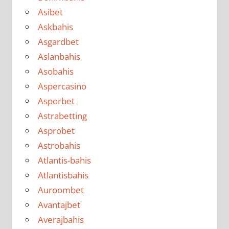
Asibet
Askbahis
Asgardbet
Aslanbahis
Asobahis
Aspercasino
Asporbet
Astrabetting
Asprobet
Astrobahis
Atlantis-bahis
Atlantisbahis
Auroombet
Avantajbet
Averajbahis