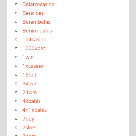
Belatrocasino
Bencibet
Benimbahis
Benim-bahis
1bitcasino
1000xbet
1win
1xcasino
18bet
3xlwin
24win
4kbahis
4n1kbahis
7bey
7slots