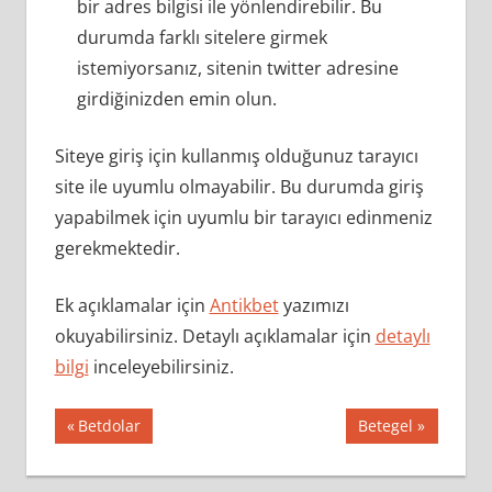
bir adres bilgisi ile yönlendirebilir. Bu
durumda farklı sitelere girmek
istemiyorsanız, sitenin twitter adresine
girdiğinizden emin olun.
Siteye giriş için kullanmış olduğunuz tarayıcı
site ile uyumlu olmayabilir. Bu durumda giriş
yapabilmek için uyumlu bir tarayıcı edinmeniz
gerekmektedir.
Ek açıklamalar için
Antikbet
yazımızı
okuyabilirsiniz. Detaylı açıklamalar için
detaylı
bilgi
inceleyebilirsiniz.
Yazı
Previous
Next
Betdolar
Betegel
Post:
Post:
gezinmesi