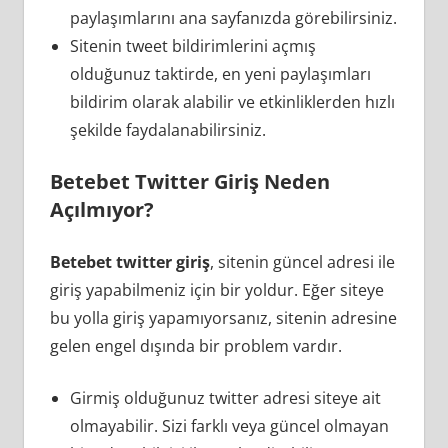
paylaşımlarını ana sayfanızda görebilirsiniz.
Sitenin tweet bildirimlerini açmış
olduğunuz taktirde, en yeni paylaşımları
bildirim olarak alabilir ve etkinliklerden hızlı
şekilde faydalanabilirsiniz.
Betebet Twitter Giriş Neden
Açılmıyor?
Betebet twitter giriş
, sitenin güncel adresi ile
giriş yapabilmeniz için bir yoldur. Eğer siteye
bu yolla giriş yapamıyorsanız, sitenin adresine
gelen engel dışında bir problem vardır.
Girmiş olduğunuz twitter adresi siteye ait
olmayabilir. Sizi farklı veya güncel olmayan