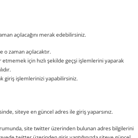
aman açılacağını merak edebilirsiniz.
e o zaman açılacaktır.
tmemek için hızlı şekilde geçşi işlemlerini yaparak
ıdır.
giriş işlemlerinizi yapabilirsiniz.
nde, siteye en güncel adres ile giriş yaparsınız.
umunda, site twitter üzerinden bulunan adres bilgilerini
sayede twitter üzerinden giriş yaptığınızda siteye güncel