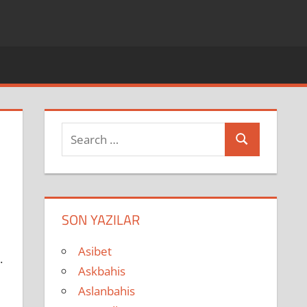
Search
Search
for:
SON YAZILAR
Asibet
.
Askbahis
Aslanbahis