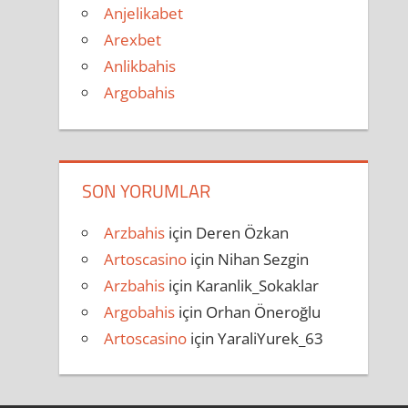
Anjelikabet
Arexbet
Anlikbahis
Argobahis
SON YORUMLAR
Arzbahis
için
Deren Özkan
Artoscasino
için
Nihan Sezgin
Arzbahis
için
Karanlik_Sokaklar
Argobahis
için
Orhan Öneroğlu
Artoscasino
için
YaraliYurek_63