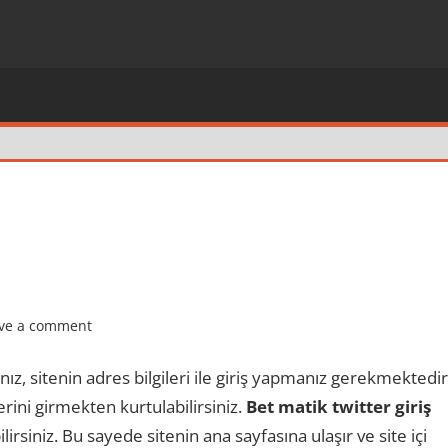
ve a comment
z, sitenin adres bilgileri ile giriş yapmanız gerekmektedir
erini girmekten kurtulabilirsiniz.
Bet matik twitter giriş
lirsiniz. Bu sayede sitenin ana sayfasına ulaşır ve site içi