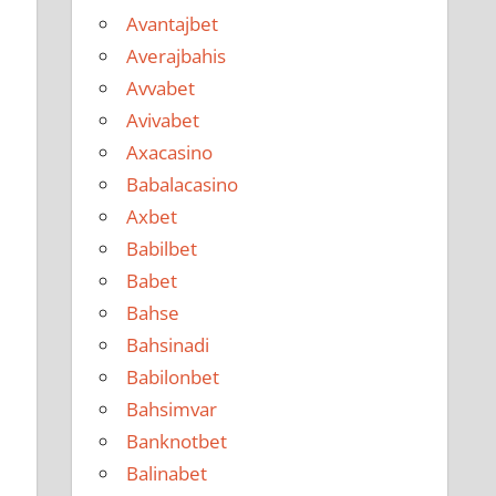
Avantajbet
Averajbahis
Avvabet
Avivabet
Axacasino
Babalacasino
Axbet
Babilbet
Babet
Bahse
Bahsinadi
Babilonbet
Bahsimvar
Banknotbet
Balinabet