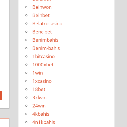
Beinwon
Beinbet
Belatrocasino
Bencibet
Benimbahis
Benim-bahis
1bitcasino
1000xbet
1win
1xcasino
18bet
3xlwin
24win
4kbahis
4n1kbahis