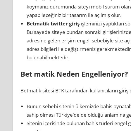
koymanız durumunda siteyi mobil sürüm olarak 
yapabileceğiniz bir tasarım ile açılmış olur.
Betmatik twitter giriş
işleminizi yaptıktan son
Bu sayede siteye bundan sonraki girişlerinizde 
adresine gelen erişim engeli sebebiyle site a
adres bilgileri ile değiştirmeniz gerekmektedi
bulunabilmektedir.
Bet matik Neden Engelleniyor?
Betmatik sitesi BTK tarafından kullanıcıların giri
Bunun sebebi sitenin ülkemizde bahis oynatab
sahip olması Türkiye’de de olduğu anlamına g
Sitenin içerisinde bulunan bahis türleri engel