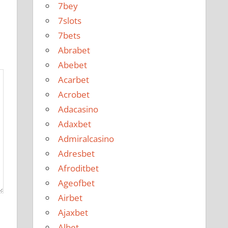
7bey
7slots
7bets
Abrabet
Abebet
Acarbet
Acrobet
Adacasino
Adaxbet
Admiralcasino
Adresbet
Afroditbet
Ageofbet
Airbet
Ajaxbet
Albet