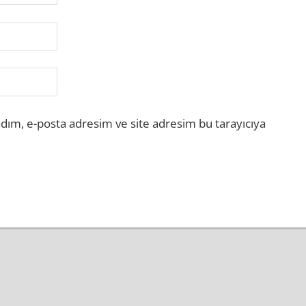
dım, e-posta adresim ve site adresim bu tarayıcıya