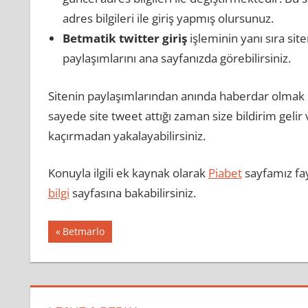
adres bilgileri ile giriş yapmış olursunuz.
Betmatik twitter giriş
işleminin yanı sıra sit
paylaşımlarını ana sayfanızda görebilirsiniz.
Sitenin paylaşımlarından anında haberdar olmak iste
sayede site tweet attığı zaman size bildirim gelir 
kaçırmadan yakalayabilirsiniz.
Konuyla ilgili ek kaynak olarak
Piabet
sayfamız fayd
bilgi
sayfasına bakabilirsiniz.
Yazı
Previous
Betmarlo
Post:
gezinmesi