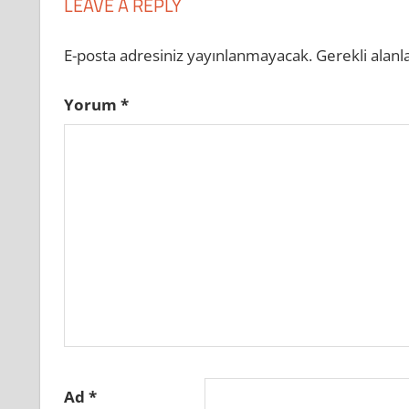
LEAVE A REPLY
E-posta adresiniz yayınlanmayacak.
Gerekli alanl
Yorum
*
Ad
*