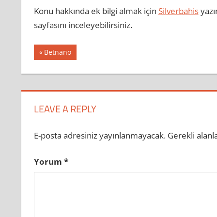
Konu hakkında ek bilgi almak için
Silverbahis
yazım
sayfasını inceleyebilirsiniz.
Yazı
Previous
Betnano
Post:
gezinmesi
LEAVE A REPLY
E-posta adresiniz yayınlanmayacak.
Gerekli alanl
Yorum
*