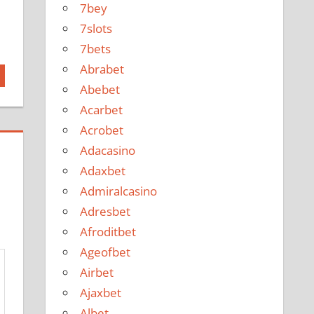
7bey
7slots
7bets
Abrabet
Abebet
Acarbet
Acrobet
Adacasino
Adaxbet
Admiralcasino
Adresbet
Afroditbet
Ageofbet
Airbet
Ajaxbet
Albet