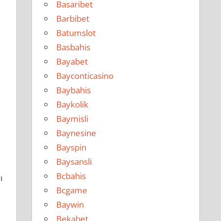
Basaribet
Barbibet
Batumslot
Basbahis
Bayabet
Bayconticasino
Baybahis
Baykolik
Baymisli
Baynesine
Bayspin
Baysansli
Bcbahis
ı
Bcgame
Baywin
Bekabet