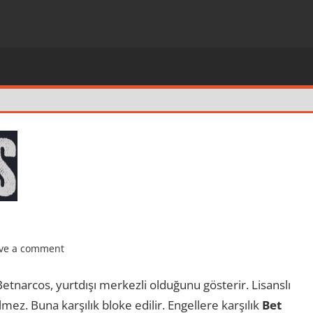
ve a comment
etnarcos, yurtdışı merkezli olduğunu gösterir. Lisanslı
ez. Buna karşılık bloke edilir. Engellere karşılık
Bet