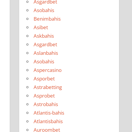
Asgardbet
Asobahis
Benimbahis
Asibet
Askbahis
Asgardbet
Aslanbahis
Asobahis
Aspercasino
Asporbet
Astrabetting
Asprobet
Astrobahis
Atlantis-bahis
Atlantisbahis
Auroombet