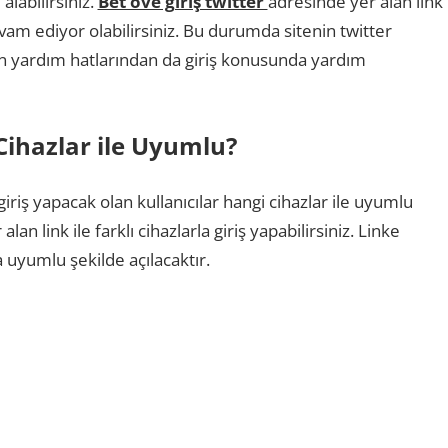
labilirsiniz.
Bet ove giriş twitter
adresinde yer alan link
am ediyor olabilirsiniz. Bu durumda sitenin twitter
in yardım hatlarından da giriş konusunda yardım
Cihazlar ile Uyumlu?
 giriş yapacak olan kullanıcılar hangi cihazlar ile uyumlu
 link ile farklı cihazlarla giriş yapabilirsiniz. Linke
a uyumlu şekilde açılacaktır.