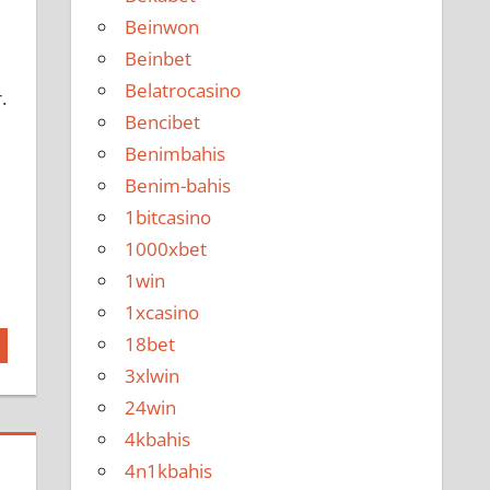
Beinwon
Beinbet
Belatrocasino
.
Bencibet
Benimbahis
Benim-bahis
1bitcasino
1000xbet
1win
1xcasino
18bet
3xlwin
24win
4kbahis
4n1kbahis