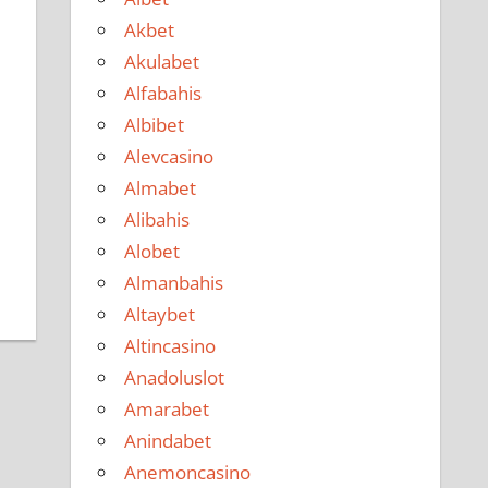
Akbet
Akulabet
Alfabahis
Albibet
Alevcasino
Almabet
Alibahis
Alobet
Almanbahis
Altaybet
Altincasino
Anadoluslot
Amarabet
Anindabet
Anemoncasino