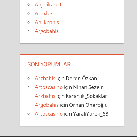
Anjelikabet
Arexbet
Anlikbahis
Argobahis
SON YORUMLAR
Arzbahis
için
Deren Özkan
Artoscasino
için
Nihan Sezgin
Arzbahis
için
Karanlik_Sokaklar
Argobahis
için
Orhan Öneroğlu
Artoscasino
için
YaraliYurek_63