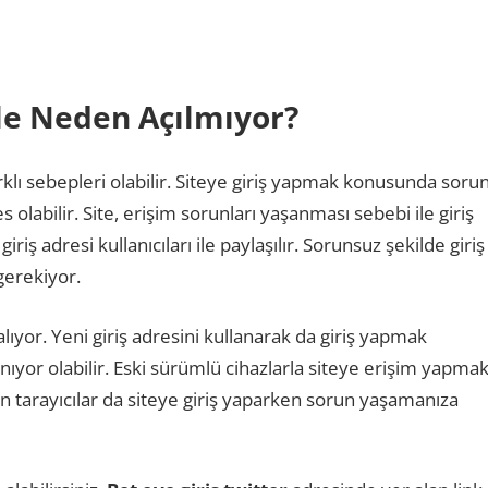
ile Neden Açılmıyor?
klı sebepleri olabilir. Siteye giriş yapmak konusunda soru
s olabilir. Site, erişim sorunları yaşanması sebebi ile giriş
 giriş adresi kullanıcıları ile paylaşılır. Sorunsuz şekilde giriş
gerekiyor.
lıyor. Yeni giriş adresini kullanarak da giriş yapmak
yor olabilir. Eski sürümlü cihazlarla siteye erişim yapma
 tarayıcılar da siteye giriş yaparken sorun yaşamanıza