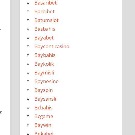
Basaribet
Barbibet
Batumslot
.
Basbahis
Bayabet
Bayconticasino
Baybahis
Baykolik
Baymisli
Baynesine
Bayspin
Baysansli
Bcbahis
z
Bcgame
Baywin
Bekabet