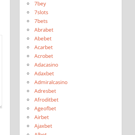
7bey
7slots
7bets
Abrabet
Abebet
Acarbet
Acrobet
Adacasino
Adaxbet
Admiralcasino
Adresbet
Afroditbet
Ageofbet
Airbet
Ajaxbet
Albet