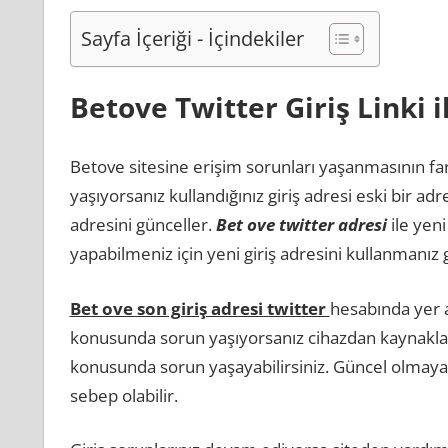
X
Sayfa İçeriği - İçindekiler
GIRIŞ
Betove Twitter Giriş Linki 
ADRESLERI
Betove sitesine erişim sorunları yaşanmasının far
yaşıyorsanız kullandığınız giriş adresi eski bir adre
adresini günceller.
Bet ove twitter adresi
ile yeni
yapabilmeniz için yeni giriş adresini kullanmanız 
Bet ove son giriş adresi twitter
hesabında yer a
konusunda sorun yaşıyorsanız cihazdan kaynaklanı
konusunda sorun yaşayabilirsiniz. Güncel olmayan
sebep olabilir.