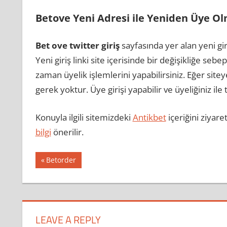
Betove Yeni Adresi ile Yeniden Üye 
Bet ove twitter giriş
sayfasında yer alan yeni gir
Yeni giriş linki site içerisinde bir değişikliğe sebep
zaman üyelik işlemlerini yapabilirsiniz. Eğer si
gerek yoktur. Üye girişi yapabilir ve üyeliğiniz il
Konuyla ilgili sitemizdeki
Antikbet
içeriğini ziyare
bilgi
önerilir.
Yazı
Previous
Betorder
Post:
gezinmesi
LEAVE A REPLY