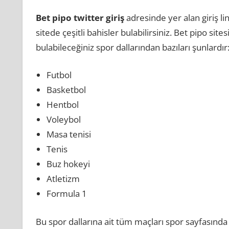
Bet pipo twitter giriş
adresinde yer alan giriş link
sitede çeşitli bahisler bulabilirsiniz. Bet pipo si
bulabileceğiniz spor dallarından bazıları şunlardır
Futbol
Basketbol
Hentbol
Voleybol
Masa tenisi
Tenis
Buz hokeyi
Atletizm
Formula 1
Bu spor dallarına ait tüm maçları spor sayfasında b