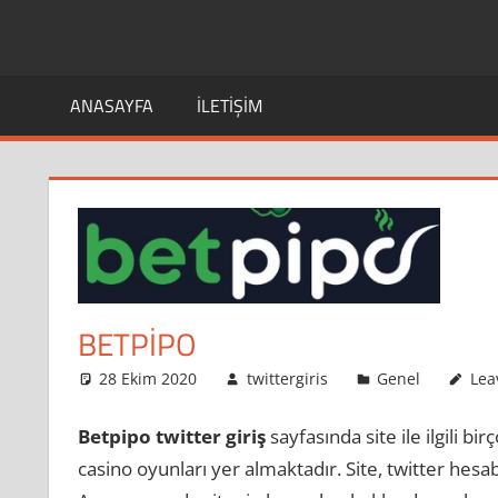
Skip
to
BAHIS
Canlı
content
bahis
ANASAYFA
İLETIŞIM
SITELERI
siteleri'nin
güncel
TWITTER
twitter
giriş
GIRIŞ
ve
x
ADRESLERI,
giriş
adreslerine
CANLI
BETPIPO
buradan
tek
28 Ekim 2020
twittergiris
Genel
Lea
BAHIS
tıkla
ulaşarak
Betpipo twitter giriş
sayfasında site ile ilgili bi
SITELERI
bahis
casino oyunları yer almaktadır. Site, twitter hesabı
oynayabilirsiniz.