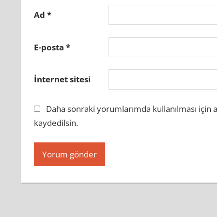
Ad
*
E-posta
*
İnternet sitesi
Daha sonraki yorumlarımda kullanılması için a
kaydedilsin.