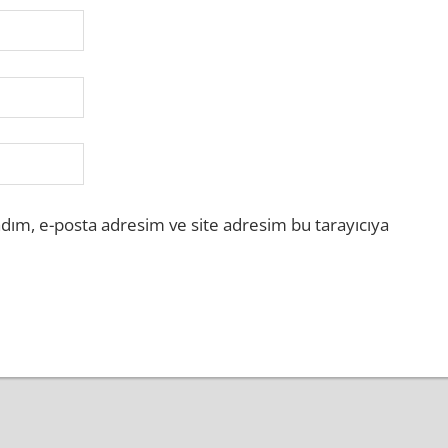
dım, e-posta adresim ve site adresim bu tarayıcıya