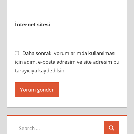
İnternet sitesi
Daha sonraki yorumlarımda kullanılması
için adım, e-posta adresim ve site adresim bu
tarayıcıya kaydedilsin.
Search
Search
for: