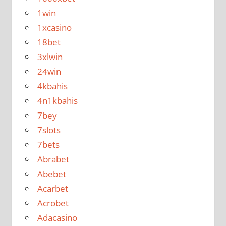
1win
1xcasino
18bet
3xlwin
24win
4kbahis
4n1kbahis
7bey
7slots
7bets
Abrabet
Abebet
Acarbet
Acrobet
Adacasino