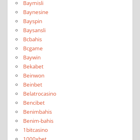
Baymisli
Baynesine
Bayspin
Baysansli
Bcbahis
Bcgame
Baywin
Bekabet
Beinwon
Beinbet
Belatrocasino
Bencibet
Benimbahis
Benim-bahis
1bitcasino
1000xbet