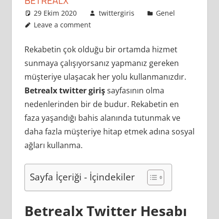
BETREALX
ADRESLERI
29 Ekim 2020
twittergiris
Genel
Leave a comment
Rekabetin çok olduğu bir ortamda hizmet
sunmaya çalışıyorsanız yapmanız gereken
müşteriye ulaşacak her yolu kullanmanızdır.
Betrealx twitter giriş
sayfasının olma
nedenlerinden bir de budur. Rekabetin en
faza yaşandığı bahis alanında tutunmak ve
daha fazla müşteriye hitap etmek adına sosyal
ağları kullanma.
Sayfa İçeriği - İçindekiler
Betrealx Twitter Hesabı