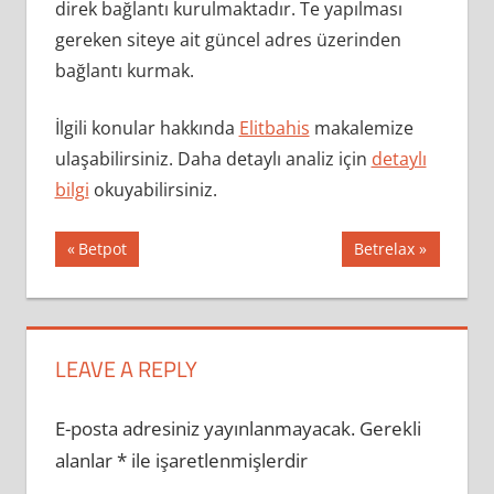
direk bağlantı kurulmaktadır. Te yapılması
gereken siteye ait güncel adres üzerinden
bağlantı kurmak.
İlgili konular hakkında
Elitbahis
makalemize
ulaşabilirsiniz. Daha detaylı analiz için
detaylı
bilgi
okuyabilirsiniz.
Yazı
Previous
Next
Betpot
Betrelax
Post:
Post:
gezinmesi
LEAVE A REPLY
E-posta adresiniz yayınlanmayacak.
Gerekli
alanlar
*
ile işaretlenmişlerdir