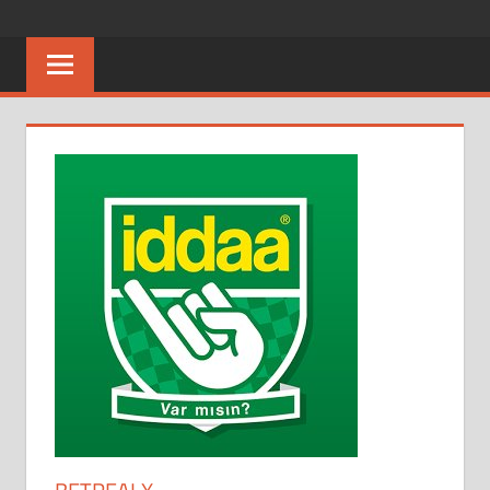
Skip
BAHIS
Canlı
to
bahis
content
SITELERI
siteleri'nin
güncel
TWITTER
twitter
giriş
GIRIŞ
ve
ADRESLERI,
x
giriş
CANLI
adreslerine
buradan
BAHIS
tek
SITELERI
tıkla
ulaşarak
X
bahis
oynayabilirsiniz.
GIRIŞ