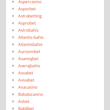
Aspercasino
Asporbet
Astrabetting
Asprobet
Astrobahis
Atlantis-bahis
Atlantisbahis
Auroombet
Avantajbet
Averajbahis
Avvabet
Avivabet
Axacasino
Babalacasino
Axbet
Babilbet