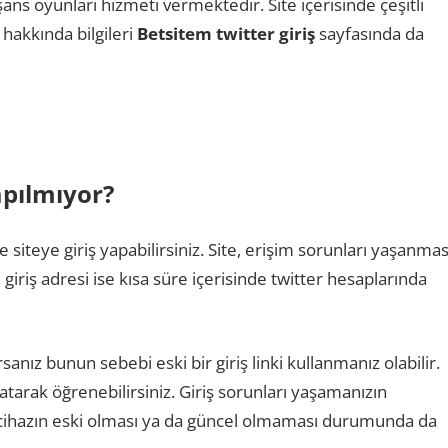
 şans oyunları hizmeti vermektedir. Site içerisinde çeşitli
 hakkında bilgileri
Betsitem twitter giriş
sayfasında da
apılmıyor?
le siteye giriş yapabilirsiniz. Site, erişim sorunları yaşanmas
giriş adresi ise kısa süre içerisinde twitter hesaplarında
nız bunun sebebi eski bir giriş linki kullanmanız olabilir.
 atarak öğrenebilirsiniz. Giriş sorunları yaşamanızın
ız cihazın eski olması ya da güncel olmaması durumunda da