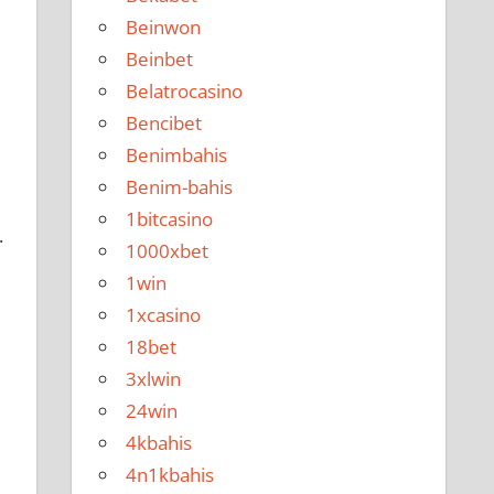
Beinwon
Beinbet
Belatrocasino
Bencibet
Benimbahis
Benim-bahis
1bitcasino
.
1000xbet
1win
1xcasino
18bet
3xlwin
24win
4kbahis
4n1kbahis