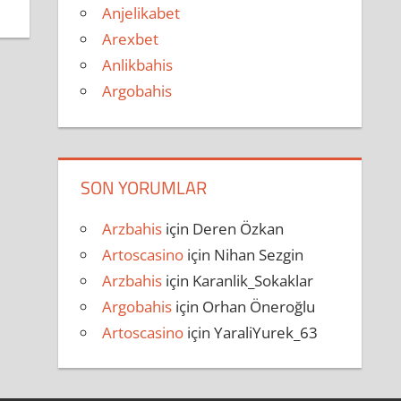
Anjelikabet
Arexbet
Anlikbahis
Argobahis
SON YORUMLAR
Arzbahis
için
Deren Özkan
Artoscasino
için
Nihan Sezgin
Arzbahis
için
Karanlik_Sokaklar
Argobahis
için
Orhan Öneroğlu
Artoscasino
için
YaraliYurek_63