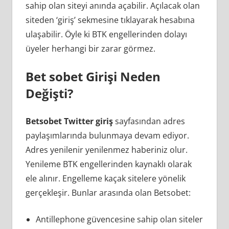
sahip olan siteyi anında açabilir. Açılacak olan
siteden ‘giriş’ sekmesine tıklayarak hesabına
ulaşabilir. Öyle ki BTK engellerinden dolayı
üyeler herhangi bir zarar görmez.
Bet sobet Girişi Neden
Değişti?
Betsobet Twitter giriş
sayfasından adres
paylaşımlarında bulunmaya devam ediyor.
Adres yenilenir yenilenmez haberiniz olur.
Yenileme BTK engellerinden kaynaklı olarak
ele alınır. Engelleme kaçak sitelere yönelik
gerçekleşir. Bunlar arasında olan Betsobet:
Antillephone güvencesine sahip olan siteler