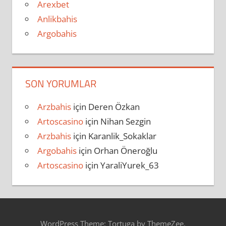
Arexbet
Anlikbahis
Argobahis
SON YORUMLAR
Arzbahis
için
Deren Özkan
Artoscasino
için
Nihan Sezgin
Arzbahis
için
Karanlik_Sokaklar
Argobahis
için
Orhan Öneroğlu
Artoscasino
için
YaraliYurek_63
WordPress Theme: Tortuga by ThemeZee.