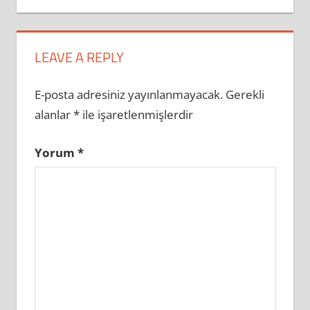
gezinmesi
LEAVE A REPLY
E-posta adresiniz yayınlanmayacak.
Gerekli
alanlar
*
ile işaretlenmişlerdir
Yorum
*