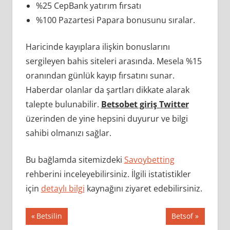
%25 CepBank yatırım fırsatı
%100 Pazartesi Papara bonusunu sıralar.
Haricinde kayıplara ilişkin bonuslarını
sergileyen bahis siteleri arasında. Mesela %15
oranından günlük kayıp fırsatını sunar.
Haberdar olanlar da şartları dikkate alarak
talepte bulunabilir.
Betsobet giriş Twitter
üzerinden de yine hepsini duyurur ve bilgi
sahibi olmanızı sağlar.
Bu bağlamda sitemizdeki
Savoybetting
rehberini inceleyebilirsiniz. İlgili istatistikler
için
detaylı bilgi
kaynağını ziyaret edebilirsiniz.
Yazı
Previous
Next
Betsilin
Betsof
Post:
Post: