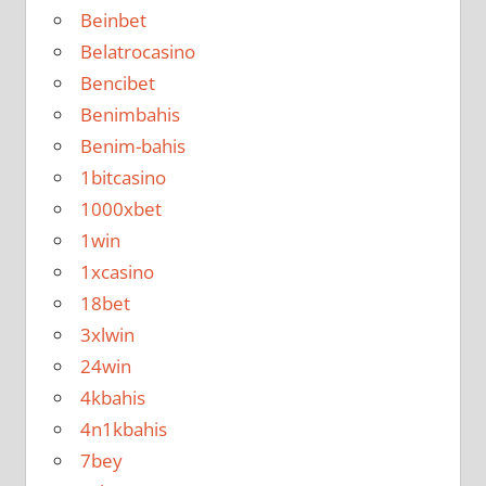
Beinbet
Belatrocasino
Bencibet
Benimbahis
Benim-bahis
1bitcasino
1000xbet
1win
1xcasino
18bet
3xlwin
24win
4kbahis
4n1kbahis
7bey