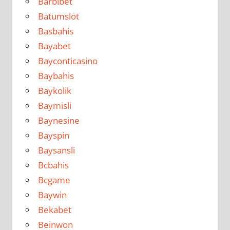
Barbibet
Batumslot
Basbahis
Bayabet
Bayconticasino
Baybahis
Baykolik
Baymisli
Baynesine
Bayspin
Baysansli
Bcbahis
Bcgame
Baywin
Bekabet
Beinwon