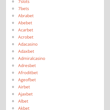
7slots
7bets
Abrabet
Abebet
Acarbet
Acrobet
Adacasino
Adaxbet
Admiralcasino
Adresbet
Afroditbet
Ageofbet
Airbet
Ajaxbet
Albet
Akbet