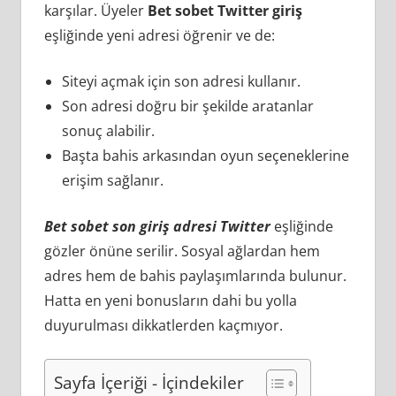
karşılar. Üyeler
Bet sobet Twitter giriş
ADRESLERI
eşliğinde yeni adresi öğrenir ve de:
Siteyi açmak için son adresi kullanır.
Son adresi doğru bir şekilde aratanlar
sonuç alabilir.
Başta bahis arkasından oyun seçeneklerine
erişim sağlanır.
Bet sobet son giriş adresi Twitter
eşliğinde
gözler önüne serilir. Sosyal ağlardan hem
adres hem de bahis paylaşımlarında bulunur.
Hatta en yeni bonusların dahi bu yolla
duyurulması dikkatlerden kaçmıyor.
Sayfa İçeriği - İçindekiler