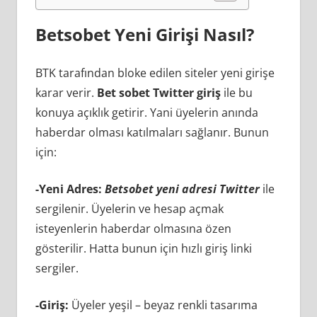
Betsobet Yeni Girişi Nasıl?
BTK tarafından bloke edilen siteler yeni girişe
karar verir.
Bet sobet Twitter giriş
ile bu
konuya açıklık getirir. Yani üyelerin anında
haberdar olması katılmaları sağlanır. Bunun
için:
-Yeni Adres:
Betsobet yeni adresi Twitter
ile
sergilenir. Üyelerin ve hesap açmak
isteyenlerin haberdar olmasına özen
gösterilir. Hatta bunun için hızlı giriş linki
sergiler.
-Giriş:
Üyeler yeşil – beyaz renkli tasarıma