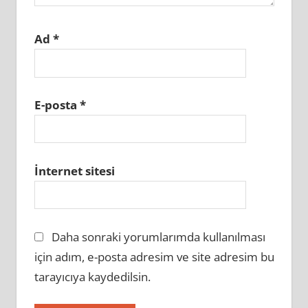
Ad
*
E-posta
*
İnternet sitesi
Daha sonraki yorumlarımda kullanılması
için adım, e-posta adresim ve site adresim bu
tarayıcıya kaydedilsin.