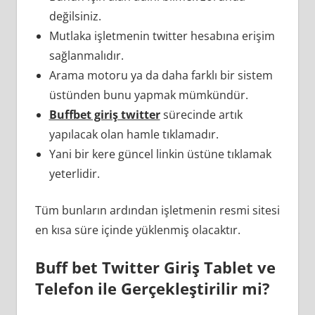
değilsiniz.
Mutlaka işletmenin twitter hesabına erişim
sağlanmalıdır.
Arama motoru ya da daha farklı bir sistem
üstünden bunu yapmak mümkündür.
Buffbet giriş twitter
sürecinde artık
yapılacak olan hamle tıklamadır.
Yani bir kere güncel linkin üstüne tıklamak
yeterlidir.
Tüm bunların ardından işletmenin resmi sitesi
en kısa süre içinde yüklenmiş olacaktır.
Buff bet Twitter Giriş Tablet ve
Telefon ile Gerçekleştirilir mi?