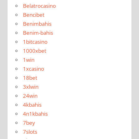
Belatrocasino
Bencibet
Benimbahis
Benim-bahis
1bitcasino
1000xbet
1win
1xcasino
18bet
3xlwin
24win
4kbahis
4n1kbahis
7bey
7slots