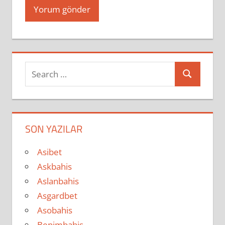
Search
Search
for:
SON YAZILAR
Asibet
Askbahis
Aslanbahis
Asgardbet
Asobahis
Benimbahis