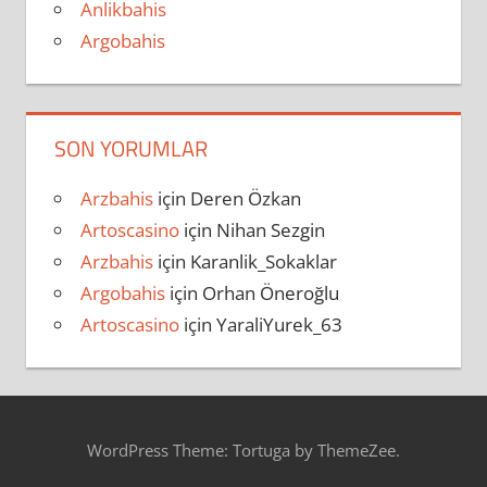
Anlikbahis
Argobahis
SON YORUMLAR
Arzbahis
için
Deren Özkan
Artoscasino
için
Nihan Sezgin
Arzbahis
için
Karanlik_Sokaklar
Argobahis
için
Orhan Öneroğlu
Artoscasino
için
YaraliYurek_63
WordPress Theme: Tortuga by ThemeZee.