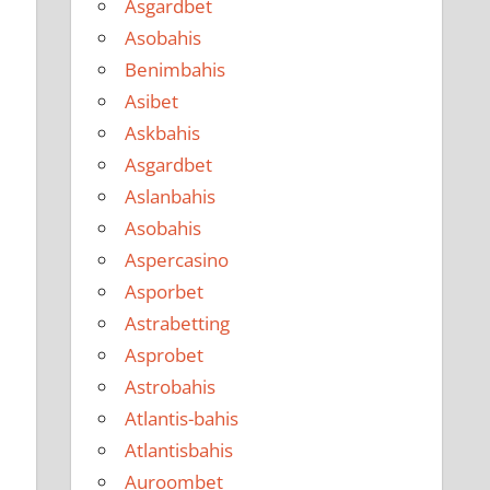
Asgardbet
Asobahis
Benimbahis
Asibet
Askbahis
Asgardbet
Aslanbahis
Asobahis
Aspercasino
Asporbet
Astrabetting
Asprobet
Astrobahis
Atlantis-bahis
Atlantisbahis
Auroombet