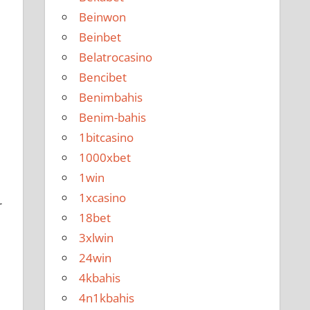
Beinwon
Beinbet
Belatrocasino
Bencibet
Benimbahis
Benim-bahis
1bitcasino
1000xbet
1win
1xcasino
r
18bet
3xlwin
24win
4kbahis
4n1kbahis