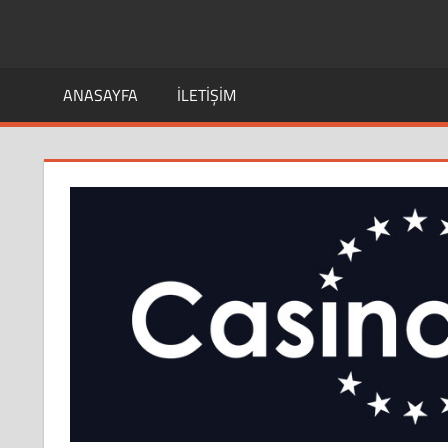
Skip
to
BAHIS
Canlı
content
bahis
ANASAYFA
İLETIŞIM
SITELERI
siteleri'nin
güncel
TWITTER
twitter
giriş
GIRIŞ
ve
x
ADRESLERI,
giriş
adreslerine
CANLI
buradan
tek
BAHIS
tıkla
ulaşarak
SITELERI
bahis
oynayabilirsiniz.