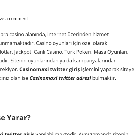
ve a comment
ılara casino alanında, internet üzerinden hizmet
lunmamaktadır. Casino oyunları için özel olarak
lotlar, Jackpot, Canlı Casino, Türk Pokeri, Masa Oyunları,
dır. Sitenin oyunlarından ya da kampanyalarından
erekiyor.
Casinomaxi twitter giriş
işlemini yaparak siteye
cınız olan ise
Casinomaxi twitter adresi
bulmaktır.
şe Yarar?
 twitter giriş
yapılabilmektedir. Aynı zamanda sitenin