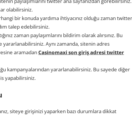
sitenin paylaşımlarını twitter ana sayfanızdan görebilirsiniz.
 olabilirsiniz.
erhangi bir konuda yardıma ihtiyacınız olduğu zaman twitte
ım talep edebilirsiniz.
ğınız zaman paylaşımlarını bildirim olarak alırsınız. Bu
 yararlanabilirsiniz. Aynı zamanda, sitenin adres
dresine aramadan
Casinomaxi son giriş adresi twitter
duğu kampanyalarından yararlanabilirsiniz. Bu sayede diğer
s yapabilirsiniz.
u
ız, siteye girişinizi yaparken bazı durumlara dikkat