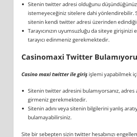
Sitenin twitter adresi olduğunu düşündüğünüz 
istemeyeceğiniz sitelere dahi yönlendirebilir. 
sitenin kendi twitter adresi üzerinden edindiğiniz
Tarayıcınızın uyumsuzluğu da siteye girişinizi e
tarayıcı edinmeniz gerekmektedir.
Casinomaxi Twitter Bulamıyor
Casino maxi twitter ile giriş
işlemi yapabilmek iç
Sitenin twitter adresini bulamıyorsanız, adres 
girmeniz gerekmektedir.
Sitenin adını veya sitenin bilgilerini yanlış ara
bulamayabilirsiniz.
Site bir sebepten sizin twitter hesabınızı engell