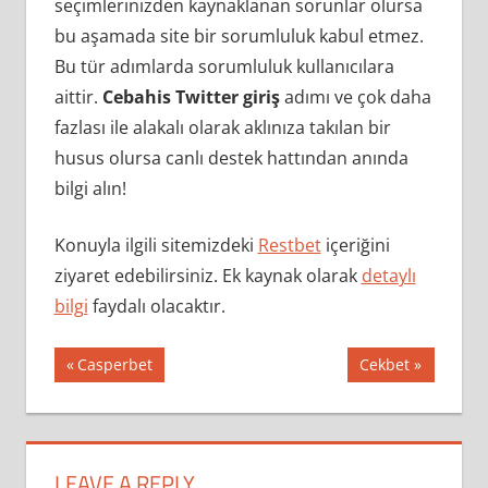
seçimlerinizden kaynaklanan sorunlar olursa
bu aşamada site bir sorumluluk kabul etmez.
Bu tür adımlarda sorumluluk kullanıcılara
aittir.
Cebahis
Twitter giriş
adımı ve çok daha
fazlası ile alakalı olarak aklınıza takılan bir
husus olursa canlı destek hattından anında
bilgi alın!
Konuyla ilgili sitemizdeki
Restbet
içeriğini
ziyaret edebilirsiniz. Ek kaynak olarak
detaylı
bilgi
faydalı olacaktır.
Yazı
Previous
Next
Casperbet
Cekbet
Post:
Post:
gezinmesi
LEAVE A REPLY