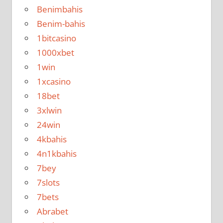
Benimbahis
Benim-bahis
1bitcasino
1000xbet
1win
1xcasino
18bet
3xlwin
24win
4kbahis
4n1kbahis
7bey
7slots
7bets
Abrabet