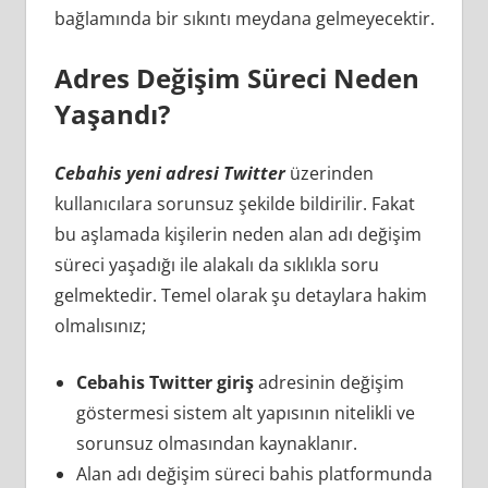
bağlamında bir sıkıntı meydana gelmeyecektir.
Adres Değişim Süreci Neden
Yaşandı?
Cebahis yeni adresi Twitter
üzerinden
kullanıcılara sorunsuz şekilde bildirilir. Fakat
bu aşlamada kişilerin neden alan adı değişim
süreci yaşadığı ile alakalı da sıklıkla soru
gelmektedir. Temel olarak şu detaylara hakim
olmalısınız;
Cebahis Twitter giriş
adresinin değişim
göstermesi sistem alt yapısının nitelikli ve
sorunsuz olmasından kaynaklanır.
Alan adı değişim süreci bahis platformunda