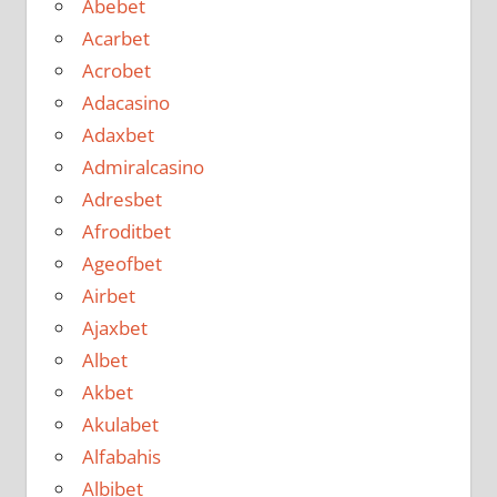
Abebet
Acarbet
Acrobet
Adacasino
Adaxbet
Admiralcasino
Adresbet
Afroditbet
Ageofbet
Airbet
Ajaxbet
Albet
Akbet
Akulabet
Alfabahis
Albibet