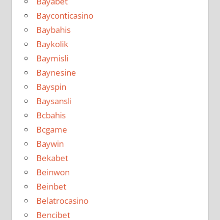
Bayabet
Bayconticasino
Baybahis
Baykolik
Baymisli
Baynesine
Bayspin
Baysansli
Bcbahis
Bcgame
Baywin
Bekabet
Beinwon
Beinbet
Belatrocasino
Bencibet