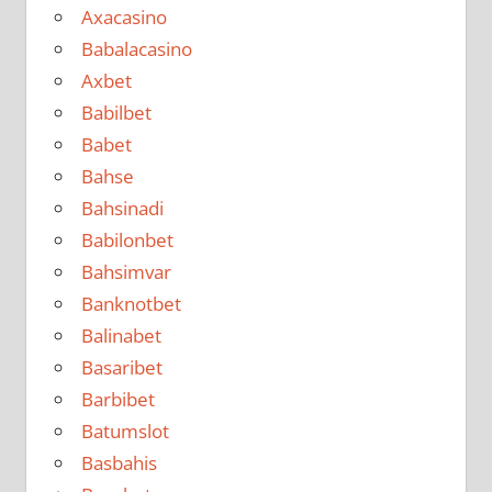
Axacasino
Babalacasino
Axbet
Babilbet
Babet
Bahse
Bahsinadi
Babilonbet
Bahsimvar
Banknotbet
Balinabet
Basaribet
Barbibet
Batumslot
Basbahis