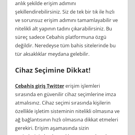
anlık şekilde erişim adımını
şekillendirebilirsiniz. Siz de tek bir tık ile hızlı
ve sorunsuz erişim adımını tamamlayabilir ve
nitelikli alt yapının tadını çıkarabilirsiniz. Bu
süreç sadece Cebahis platformuna özgü
değildir. Neredeyse tüm bahis sitelerinde bu
tür aksaklıklar meydana gelebilir.
Cihaz Seçimine Dikkat!
Cebahis giriş Twitter
erişim işlemleri
sırasında en güvenilir cihaz seçimlerine imza
atmalısınız. Cihaz seçimi sırasında kişilerin
özellikle işletim sisteminin nitelikli olmasına ve
ağ bağlantısının hızlı olmasına dikkat etmeleri
gerekiri. Erişim aşamasında sizin