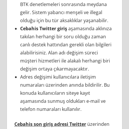
BTK denetlemeleri sonrasında meydana
gelir. Sistem yabancı menşeli ve illegal
olduğu için bu tür aksaklıklar yaşanabilir.
Cebahis Twitter
giriş
aşamasında aklınıza
takılan herhangi bir soru olduğu zaman
canlı destek hattından gerekli olan bilgileri
alabilirisiniz. Alan adı değişim süreci
müşteri hizmetleri ile alakalı herhangi biri
değişim ortaya çıkarmayacaktır.
Adres değişimi kullanıcılara iletişim
numaraları üzerinden anında bildirilir. Bu
konuda kullanıcıların siteye kayıt
aşamasında sunmuş oldukları e-mail ve
telefon numaraları kullanılır.
Cebahis son giriş adresi Twitter
üzerinden