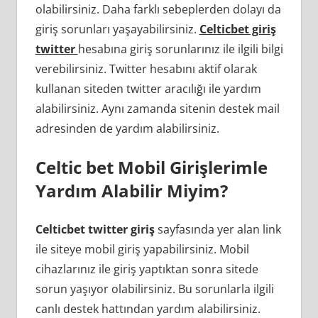
olabilirsiniz. Daha farklı sebeplerden dolayı da
giriş sorunları yaşayabilirsiniz.
Celticbet giriş
twitter
hesabına giriş sorunlarınız ile ilgili bilgi
verebilirsiniz. Twitter hesabını aktif olarak
kullanan siteden twitter aracılığı ile yardım
alabilirsiniz. Aynı zamanda sitenin destek mail
adresinden de yardım alabilirsiniz.
Celtic bet Mobil Girişlerimle
Yardım Alabilir Miyim?
Celticbet twitter giriş
sayfasında yer alan link
ile siteye mobil giriş yapabilirsiniz. Mobil
cihazlarınız ile giriş yaptıktan sonra sitede
sorun yaşıyor olabilirsiniz. Bu sorunlarla ilgili
canlı destek hattından yardım alabilirsiniz.