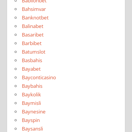
Babilonbet
Bahsimvar
Banknotbet
Balinabet
Basaribet
Barbibet
Batumslot
Basbahis
Bayabet
Bayconticasino
Baybahis
Baykolik
Baymisli
Baynesine
Bayspin
Baysansli