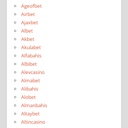
Ageofbet
Airbet
Ajaxbet
Albet
Akbet
Akulabet
Alfabahis
Albibet
Alevcasino
Almabet
Alibahis
Alobet
Almanbahis
Altaybet
Altincasino