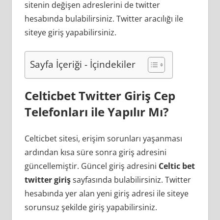
sitenin değişen adreslerini de twitter
ADRESLERI
hesabında bulabilirsiniz. Twitter aracılığı ile
siteye giriş yapabilirsiniz.
Sayfa İçeriği - İçindekiler
Celticbet Twitter Giriş Cep
Telefonları ile Yapılır Mı?
Celticbet sitesi, erişim sorunları yaşanması
ardından kısa süre sonra giriş adresini
güncellemiştir. Güncel giriş adresini
Celtic bet
twitter giriş
sayfasında bulabilirsiniz. Twitter
hesabında yer alan yeni giriş adresi ile siteye
sorunsuz şekilde giriş yapabilirsiniz.