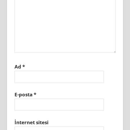
Ad
*
E-posta
*
İnternet sitesi