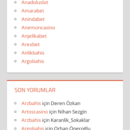
Anadoluslot
Amarabet
Anindabet
Anemoncasino
Anjelikabet
Arexbet
Anlikbahis
Argobahis
SON YORUMLAR
Arzbahis
için
Deren Özkan
Artoscasino
için
Nihan Sezgin
Arzbahis
için
Karanlik_Sokaklar
Argobahis
için
Orhan Öneroğlu