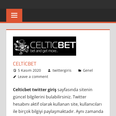
Skip
BAHIS
Canlı
to
bahis
content
SITELERI
siteleri'nin
güncel
TWITTER
twitter
giriş
GIRIŞ
ve
ADRESLERI,
x
giriş
CELTICBET
CANLI
adreslerine
5 Kasım 2020
twittergiris
Genel
buradan
BAHIS
Leave a comment
tek
SITELERI
tıkla
Celticbet twitter giriş
sayfasında sitenin
ulaşarak
güncel bilgilerini bulabilirsiniz. Twitter
X
bahis
hesabını aktif olarak kullanan site, kullanıcıları
oynayabilirsiniz.
GIRIŞ
ile birçok bilgiyi paylaşmaktadır. Aynı zamanda