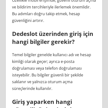
Özellikle mobil erişimde, güvenli oturum açma
ve bildirim tercihleriyle ilerlemek önemlidir.
Bu adımları doğru takip etmek, hesap
güvenliğini artırır.
Dedeslot üzerinden giriş için
hangi bilgiler gerekir?
Temel bilgiler genelde kullanıcı adı ve hesap
kimliği olarak geçer; ayrıca e-posta
doğrulaması veya telefon doğrulaması
isteyebilir. Bu bilgiler güvenli bir şekilde
saklanır ve yalnızca oturum açma
süreçlerinde kullanılır.
Giriş yaparken hangi