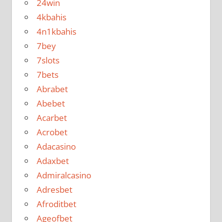
24win
4kbahis
4n1kbahis
7bey
7slots
7bets
Abrabet
Abebet
Acarbet
Acrobet
Adacasino
Adaxbet
Admiralcasino
Adresbet
Afroditbet
Ageofbet