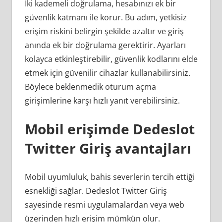
İki kademeli doğrulama, hesabınızı ek bir
güvenlik katmanı ile korur. Bu adım, yetkisiz
erişim riskini belirgin şekilde azaltır ve giriş
anında ek bir doğrulama gerektirir. Ayarları
kolayca etkinleştirebilir, güvenlik kodlarını elde
etmek için güvenilir cihazlar kullanabilirsiniz.
Böylece beklenmedik oturum açma
girişimlerine karşı hızlı yanıt verebilirsiniz.
Mobil erişimde Dedeslot
Twitter Giriş avantajları
Mobil uyumluluk, bahis severlerin tercih ettiği
esnekliği sağlar. Dedeslot Twitter Giriş
sayesinde resmi uygulamalardan veya web
üzerinden hızlı erişim mümkün olur.