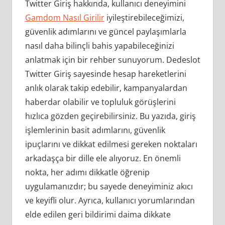
Twitter Giriş hakkında, kullanıcı deneyimini
ADRESLERI
Gamdom Nasıl Girilir
iyileştirebileceğimizi,
güvenlik adımlarını ve güncel paylaşımlarla
nasıl daha bilinçli bahis yapabileceğinizi
anlatmak için bir rehber sunuyorum. Dedeslot
Twitter Giriş sayesinde hesap hareketlerini
anlık olarak takip edebilir, kampanyalardan
haberdar olabilir ve topluluk görüşlerini
hızlıca gözden geçirebilirsiniz. Bu yazıda, giriş
işlemlerinin basit adımlarını, güvenlik
ipuçlarını ve dikkat edilmesi gereken noktaları
arkadaşça bir dille ele alıyoruz. En önemli
nokta, her adımı dikkatle öğrenip
uygulamanızdır; bu sayede deneyiminiz akıcı
ve keyifli olur. Ayrıca, kullanıcı yorumlarından
elde edilen geri bildirimi daima dikkate