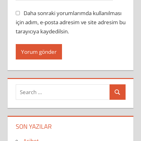
Daha sonraki yorumlarımda kullanılması
için adım, e-posta adresim ve site adresim bu
tarayıcıya kaydedilsin.
Search
Search
for:
SON YAZILAR
Asibet