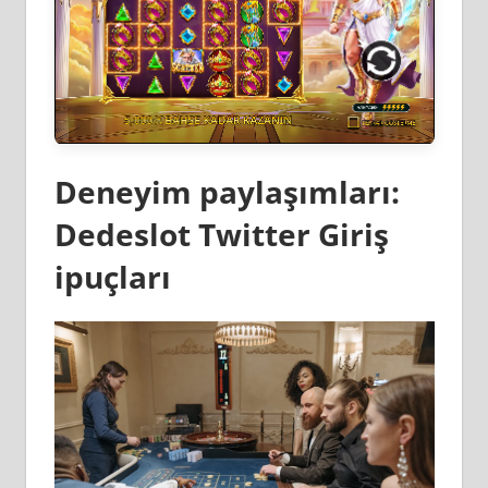
Deneyim paylaşımları:
Dedeslot Twitter Giriş
ipuçları