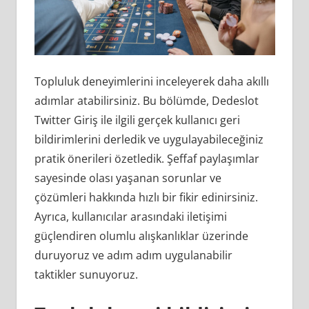
Topluluk deneyimlerini inceleyerek daha akıllı
adımlar atabilirsiniz. Bu bölümde, Dedeslot
Twitter Giriş ile ilgili gerçek kullanıcı geri
bildirimlerini derledik ve uygulayabileceğiniz
pratik önerileri özetledik. Şeffaf paylaşımlar
sayesinde olası yaşanan sorunlar ve
çözümleri hakkında hızlı bir fikir edinirsiniz.
Ayrıca, kullanıcılar arasındaki iletişimi
güçlendiren olumlu alışkanlıklar üzerinde
duruyoruz ve adım adım uygulanabilir
taktikler sunuyoruz.