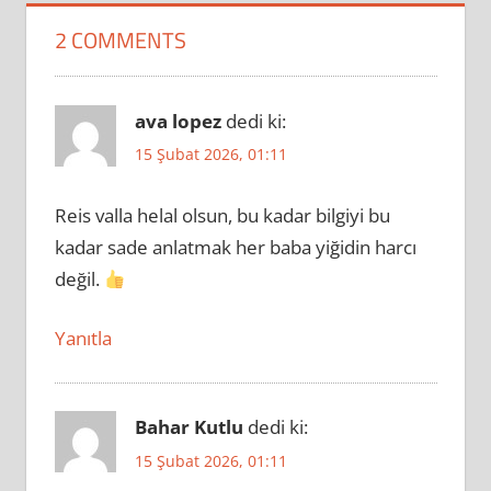
2 COMMENTS
ava lopez
dedi ki:
15 Şubat 2026, 01:11
Reis valla helal olsun, bu kadar bilgiyi bu
kadar sade anlatmak her baba yiğidin harcı
değil.
Yanıtla
Bahar Kutlu
dedi ki:
15 Şubat 2026, 01:11