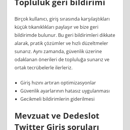
Topluluk geri bildirimi
Birçok kullanıcı, giriş sırasında karşılaştıkları
küçük tıkanıklıkları paylaşır ve bize geri
bildirimde bulunur. Bu geri bildirimleri dikkate
alarak, pratik çözümler ve hızlı düzeltmeler
sunarız. Aynı zamanda, güvenlik üzerine
odaklanan önerileri de topluluğa sunarız ve
ortak tecrübelerle ilerleriz.
Giriş hızını artıran optimizasyonlar
Güvenlik ayarlarının hatasız uygulanması
Gecikmeli bildirimlerin giderilmesi
Mevzuat ve Dedeslot
Twitter Giriş soruları