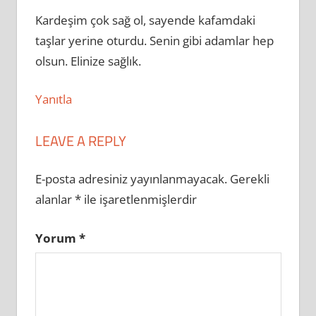
Kardeşim çok sağ ol, sayende kafamdaki
taşlar yerine oturdu. Senin gibi adamlar hep
olsun. Elinize sağlık.
Yanıtla
LEAVE A REPLY
E-posta adresiniz yayınlanmayacak.
Gerekli
alanlar
*
ile işaretlenmişlerdir
Yorum
*