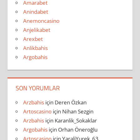
Amarabet
Anindabet
Anemoncasino
Anjelikabet
Arexbet
Anlikbahis
Argobahis
SON YORUMLAR
Arzbahis
için
Deren Özkan
Artoscasino
için
Nihan Sezgin
Arzbahis
için
Karanlik_Sokaklar
Argobahis
için
Orhan Öneroğlu
Artoscasino
için
YaraliYurek_63