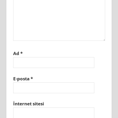
Ad
*
E-posta
*
İnternet sitesi