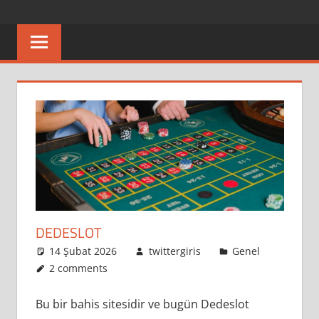
Skip
BAHIS
Canlı
to
bahis
content
SITELERI
siteleri'nin
güncel
TWITTER
twitter
giriş
GIRIŞ
ve
ADRESLERI,
x
giriş
CANLI
adreslerine
buradan
BAHIS
tek
DEDESLOT
SITELERI
tıkla
14 Şubat 2026
twittergiris
Genel
ulaşarak
2 comments
X
bahis
oynayabilirsiniz.
Bu bir bahis sitesidir ve bugün Dedeslot
GIRIŞ