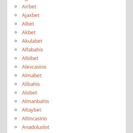
Airbet
Ajaxbet
Albet
Akbet
Akulabet
Alfabahis
Albibet
Alevcasino
Almabet
Alibahis
Alobet
Almanbahis
Altaybet
Altincasino
Anadoluslot