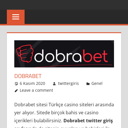
Skip
BAHIS
Canlı
to
bahis
content
SITELERI
siteleri'nin
güncel
TWITTER
twitter
giriş
GIRIŞ
ve
ADRESLERI,
x
giriş
CANLI
DOBRABET
adreslerine
buradan
6 Kasım 2020
twittergiris
Genel
BAHIS
tek
Leave a comment
SITELERI
tıkla
Dobrabet sitesi Türkçe casino siteleri arasında
ulaşarak
X
yer alıyor. Sitede birçok bahis ve casino
bahis
oynayabilirsiniz.
içerikleri bulabilirsiniz.
Dobrabet twitter giriş
GIRIŞ