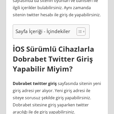
sayfasında da sitenin oyunları ve bahisleri ile
ADRESLERI
ilgili içerikler bulabilirsiniz. Aynı zamanda
sitenin twitter hesabı ile giriş de yapabilirsiniz.
Sayfa İçeriği - İçindekiler
İOS Sürümlü Cihazlarla
Dobrabet Twitter Giriş
Yapabilir Miyim?
Dobrabet twitter giriş
sayfasında sitenin yeni
giriş adresi yer alıyor. Yeni giriş adresi ile
siteye sorusuz şekilde giriş yapabilirsiniz.
Dobrabet sitesine giriş yaparken twitter
aracılığı ile de giriş yapabilirsiniz.