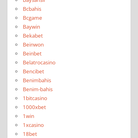
Bcbahis
Bcgame
Baywin
Bekabet
Beinwon
Beinbet
Belatrocasino
Bencibet
Benimbahis
Benim-bahis
1bitcasino
1000xbet
1win
1xcasino
18bet