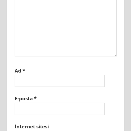
Ad
*
E-posta
*
İnternet sitesi