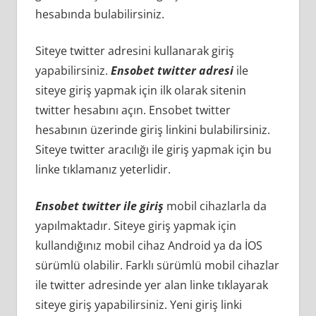
hesabında bulabilirsiniz.
Siteye twitter adresini kullanarak giriş
yapabilirsiniz.
Ensobet twitter adresi
ile
siteye giriş yapmak için ilk olarak sitenin
twitter hesabını açın. Ensobet twitter
hesabının üzerinde giriş linkini bulabilirsiniz.
Siteye twitter aracılığı ile giriş yapmak için bu
linke tıklamanız yeterlidir.
Ensobet twitter ile giriş
mobil cihazlarla da
yapılmaktadır. Siteye giriş yapmak için
kullandığınız mobil cihaz Android ya da İOS
sürümlü olabilir. Farklı sürümlü mobil cihazlar
ile twitter adresinde yer alan linke tıklayarak
siteye giriş yapabilirsiniz. Yeni giriş linki