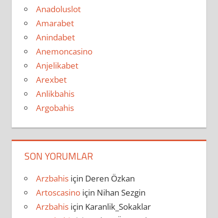
Anadoluslot
Amarabet
Anindabet
Anemoncasino
Anjelikabet
Arexbet
Anlikbahis
Argobahis
SON YORUMLAR
Arzbahis
için
Deren Özkan
Artoscasino
için
Nihan Sezgin
Arzbahis
için
Karanlik_Sokaklar