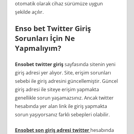
otomatik olarak cihaz sürümüze uygun
şekilde açılır.
Enso bet Twitter Giriş
Sorunları İçin Ne
Yapmalıyım?
Ensobet twitter giriş
sayfasında sitenin yeni
giriş adresi yer alıyor. Site, erişim sorunları
sebebi ile giriş adresini güncellemiştir. Güncel
giriş adresi ile siteye erişim yapmakta
genellikle sorun yaşamazsınız. Ancak twitter
hesabında yer alan link ile giriş yapmakta
sorun yaşıyorsanız farklı sebepleri olabilir.
Ensobet son giriş adresi twitter
hesabında