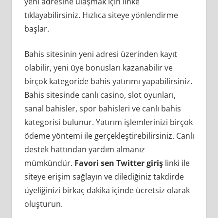
yeni adresine ulaşmak için linke
tıklayabilirsiniz. Hızlıca siteye yönlendirme
başlar.
Bahis sitesinin yeni adresi üzerinden kayıt
olabilir, yeni üye bonusları kazanabilir ve
birçok kategoride bahis yatırımı yapabilirsiniz.
Bahis sitesinde canlı casino, slot oyunları,
sanal bahisler, spor bahisleri ve canlı bahis
kategorisi bulunur. Yatırım işlemlerinizi birçok
ödeme yöntemi ile gerçekleştirebilirsiniz. Canlı
destek hattından yardım almanız
mümkündür.
Favori sen Twitter giriş
linki ile
siteye erişim sağlayın ve dilediğiniz takdirde
üyeliğinizi birkaç dakika içinde ücretsiz olarak
oluşturun.