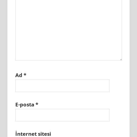
Ad
*
E-posta
*
İnternet sitesi