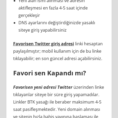
Yeni alan ismi alınması ve adresin
aktifleşmesi en fazla 4-5 saat içinde
gerçekleşir
DNS ayarlarını değiştirdiğinizde yasaklı
siteye giriş yapabilirsiniz
Favorisen Twitter giriş adresi
linki hesaptan
paylaşılmıştır; mobil kullanım için de bu linke
tıklayabilir; en son güncel adresi açabilirsiniz.
Favori sen Kapandı mı?
Favorisen yeni adresi Twitter
üzerinden linke
tıklayanlar siteye bir süre giriş yapamadılar.
Linkler BTK yasağı ile beraber maksimum 4-5
saat pasifleşmektedir. Yeni domain alınması
ve sitenin hızla bahis yayınına başlaması ile