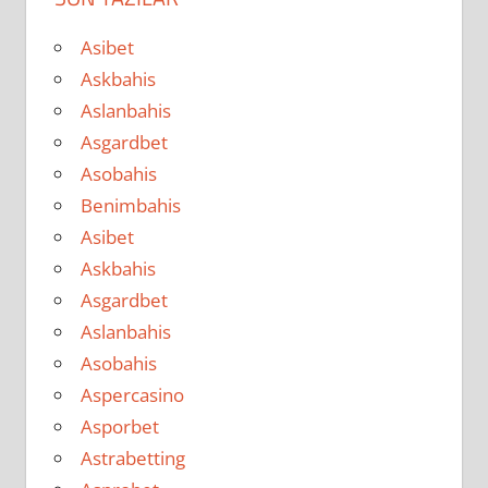
Asibet
Askbahis
Aslanbahis
Asgardbet
Asobahis
Benimbahis
Asibet
Askbahis
Asgardbet
Aslanbahis
Asobahis
Aspercasino
Asporbet
Astrabetting