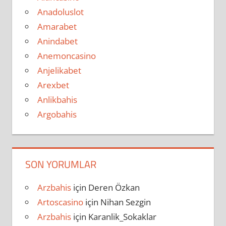
Anadoluslot
Amarabet
Anindabet
Anemoncasino
Anjelikabet
Arexbet
Anlikbahis
Argobahis
SON YORUMLAR
Arzbahis
için
Deren Özkan
Artoscasino
için
Nihan Sezgin
Arzbahis
için
Karanlik_Sokaklar