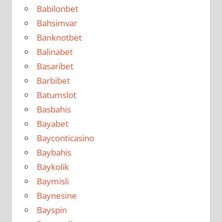
Babilonbet
Bahsimvar
Banknotbet
Balinabet
Basaribet
Barbibet
Batumslot
Basbahis
Bayabet
Bayconticasino
Baybahis
Baykolik
Baymisli
Baynesine
Bayspin