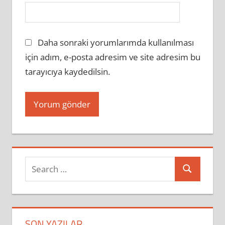
Daha sonraki yorumlarımda kullanılması
için adım, e-posta adresim ve site adresim bu
tarayıcıya kaydedilsin.
Search
Search
for:
SON YAZILAR