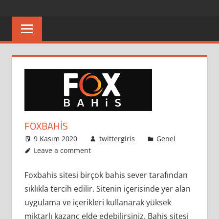
Skip
BAHIS
Canlı
to
bahis
content
SITELERI
siteleri'nin
güncel
TWITTER
twitter
giriş
GIRIŞ
ve
ADRESLERI,
x
giriş
CANLI
FOXBAHIS
adreslerine
9 Kasım 2020
twittergiris
Genel
buradan
BAHIS
Leave a comment
tek
SITELERI
tıkla
Foxbahis sitesi birçok bahis sever tarafından
ulaşarak
X
sıklıkla tercih edilir. Sitenin içerisinde yer alan
bahis
uygulama ve içerikleri kullanarak yüksek
oynayabilirsiniz.
GIRIŞ
miktarlı kazanç elde edebilirsiniz. Bahis sitesi