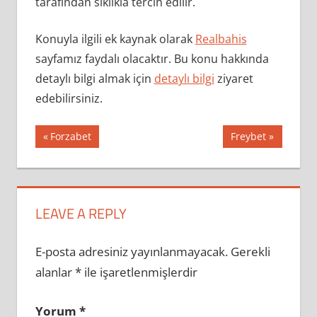
tarafından sıklıkla tercih edilir.
Konuyla ilgili ek kaynak olarak
Realbahis
sayfamız faydalı olacaktır. Bu konu hakkında
detaylı bilgi almak için
detaylı bilgi
ziyaret
edebilirsiniz.
Yazı
Previous
Next
Forzabet
Freybet
Post:
Post:
gezinmesi
LEAVE A REPLY
E-posta adresiniz yayınlanmayacak.
Gerekli
alanlar
*
ile işaretlenmişlerdir
Yorum
*