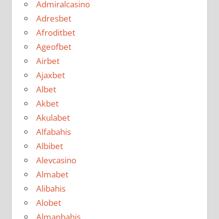
Admiralcasino
Adresbet
Afroditbet
Ageofbet
Airbet
Ajaxbet
Albet
Akbet
Akulabet
Alfabahis
Albibet
Alevcasino
Almabet
Alibahis
Alobet
Almanbahis