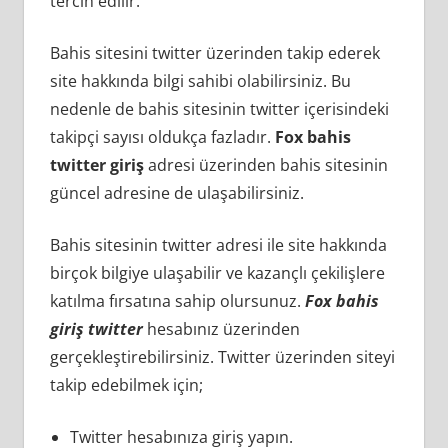
tercih edilir.
Bahis sitesini twitter üzerinden takip ederek
site hakkında bilgi sahibi olabilirsiniz. Bu
nedenle de bahis sitesinin twitter içerisindeki
takipçi sayısı oldukça fazladır.
Fox bahis
twitter giriş
adresi üzerinden bahis sitesinin
güncel adresine de ulaşabilirsiniz.
Bahis sitesinin twitter adresi ile site hakkında
birçok bilgiye ulaşabilir ve kazançlı çekilişlere
katılma fırsatına sahip olursunuz.
Fox bahis
giriş twitter
hesabınız üzerinden
gerçekleştirebilirsiniz. Twitter üzerinden siteyi
takip edebilmek için;
Twitter hesabınıza giriş yapın.