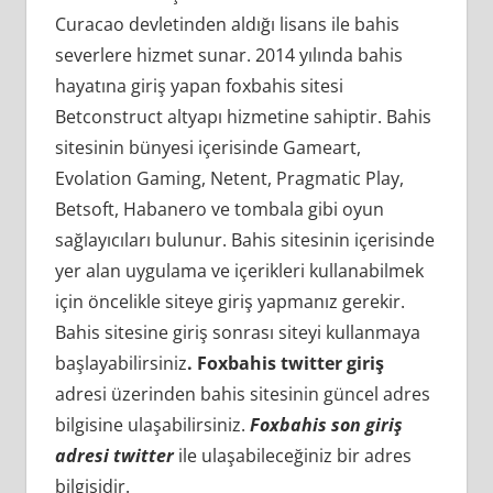
Curacao devletinden aldığı lisans ile bahis
ADRESLERI
severlere hizmet sunar. 2014 yılında bahis
hayatına giriş yapan foxbahis sitesi
Betconstruct altyapı hizmetine sahiptir. Bahis
sitesinin bünyesi içerisinde Gameart,
Evolation Gaming, Netent, Pragmatic Play,
Betsoft, Habanero ve tombala gibi oyun
sağlayıcıları bulunur. Bahis sitesinin içerisinde
yer alan uygulama ve içerikleri kullanabilmek
için öncelikle siteye giriş yapmanız gerekir.
Bahis sitesine giriş sonrası siteyi kullanmaya
başlayabilirsiniz
. Foxbahis twitter giriş
adresi üzerinden bahis sitesinin güncel adres
bilgisine ulaşabilirsiniz.
Foxbahis son giriş
adresi twitter
ile ulaşabileceğiniz bir adres
bilgisidir.