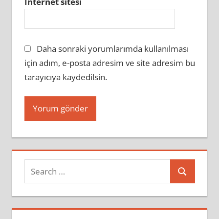
İnternet sitesi
Daha sonraki yorumlarımda kullanılması
için adım, e-posta adresim ve site adresim bu
tarayıcıya kaydedilsin.
Search
Search
for: