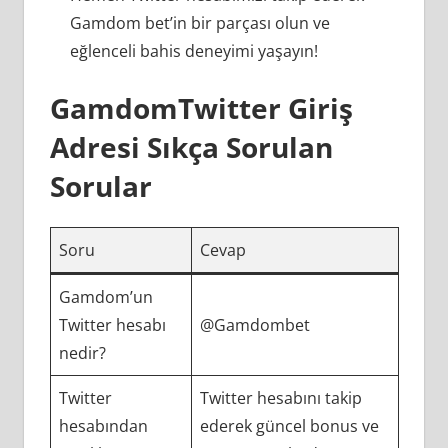
Gamdom bet’in bir parçası olun ve
eğlenceli bahis deneyimi yaşayın!
GamdomTwitter Giriş
Adresi Sıkça Sorulan
Sorular
Soru
Cevap
Gamdom’un
Twitter hesabı
@Gamdombet
nedir?
Twitter
Twitter hesabını takip
hesabından
ederek güncel bonus ve