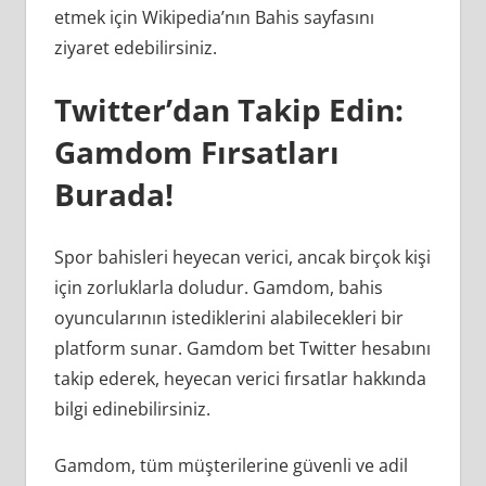
etmek için Wikipedia’nın Bahis sayfasını
ziyaret edebilirsiniz.
Twitter’dan Takip Edin:
Gamdom Fırsatları
Burada!
Spor bahisleri heyecan verici, ancak birçok kişi
için zorluklarla doludur. Gamdom, bahis
oyuncularının istediklerini alabilecekleri bir
platform sunar. Gamdom bet Twitter hesabını
takip ederek, heyecan verici fırsatlar hakkında
bilgi edinebilirsiniz.
Gamdom, tüm müşterilerine güvenli ve adil