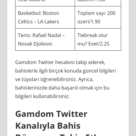
Basketbol: Boston
Toplam sayı: 200
Celtics – LA Lakers
üzeri/1.90
Tenis: Rafael Nadal –
Tiebreak olur
Novak Djokovic
mu? Evet/2.25
Gamdom Twitter hesabını takip ederek,
bahislerle ilgili birçok konuda güncel bilgileri
ve tüyoları öğrenebilirsiniz. Ayrıca,
bahislerinizde daha başarılı olmak için bu
bilgileri kullanabilirsiniz.
Gamdom Twitter
Kanalıyla Bahis