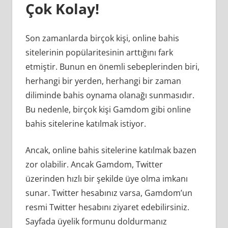
Çok Kolay!
Son zamanlarda birçok kişi, online bahis
sitelerinin popülaritesinin arttığını fark
etmiştir. Bunun en önemli sebeplerinden biri,
herhangi bir yerden, herhangi bir zaman
diliminde bahis oynama olanağı sunmasıdır.
Bu nedenle, birçok kişi Gamdom gibi online
bahis sitelerine katılmak istiyor.
Ancak, online bahis sitelerine katılmak bazen
zor olabilir. Ancak Gamdom, Twitter
üzerinden hızlı bir şekilde üye olma imkanı
sunar. Twitter hesabınız varsa, Gamdom’un
resmi Twitter hesabını ziyaret edebilirsiniz.
Sayfada üyelik formunu doldurmanız