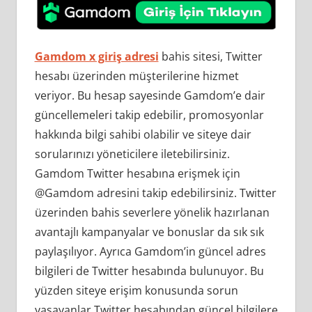
ADRESLERI
Gamdom x giriş adresi
bahis sitesi, Twitter
hesabı üzerinden müşterilerine hizmet
veriyor. Bu hesap sayesinde Gamdom’e dair
güncellemeleri takip edebilir, promosyonlar
hakkında bilgi sahibi olabilir ve siteye dair
sorularınızı yöneticilere iletebilirsiniz.
Gamdom Twitter hesabına erişmek için
@Gamdom adresini takip edebilirsiniz. Twitter
üzerinden bahis severlere yönelik hazırlanan
avantajlı kampanyalar ve bonuslar da sık sık
paylaşılıyor. Ayrıca Gamdom’in güncel adres
bilgileri de Twitter hesabında bulunuyor. Bu
yüzden siteye erişim konusunda sorun
yaşayanlar Twitter hesabından güncel bilgilere