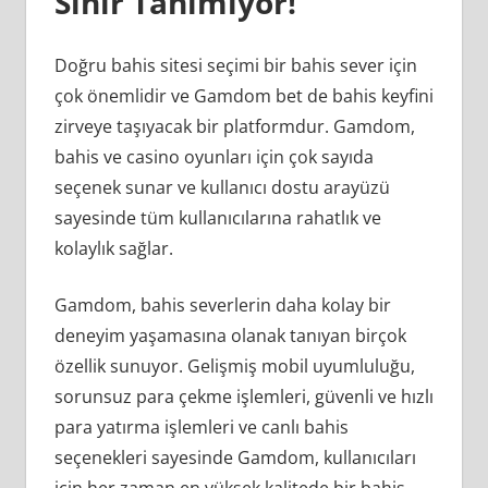
Sınır Tanımıyor!
Doğru bahis sitesi seçimi bir bahis sever için
çok önemlidir ve Gamdom bet de bahis keyfini
zirveye taşıyacak bir platformdur. Gamdom,
bahis ve casino oyunları için çok sayıda
seçenek sunar ve kullanıcı dostu arayüzü
sayesinde tüm kullanıcılarına rahatlık ve
kolaylık sağlar.
Gamdom, bahis severlerin daha kolay bir
deneyim yaşamasına olanak tanıyan birçok
özellik sunuyor. Gelişmiş mobil uyumluluğu,
sorunsuz para çekme işlemleri, güvenli ve hızlı
para yatırma işlemleri ve canlı bahis
seçenekleri sayesinde Gamdom, kullanıcıları
için her zaman en yüksek kalitede bir bahis