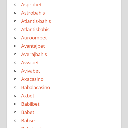
Asprobet
Astrobahis
Atlantis-bahis
Atlantisbahis
Auroombet
Avantajbet
Averajbahis
Avvabet
Avivabet
Axacasino
Babalacasino
Axbet
Babilbet
Babet
Bahse