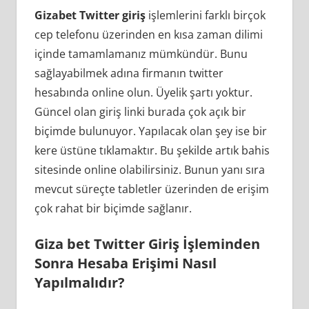
Gizabet Twitter giriş
işlemlerini farklı birçok
cep telefonu üzerinden en kısa zaman dilimi
içinde tamamlamanız mümkündür. Bunu
sağlayabilmek adına firmanın twitter
hesabında online olun. Üyelik şartı yoktur.
Güncel olan giriş linki burada çok açık bir
biçimde bulunuyor. Yapılacak olan şey ise bir
kere üstüne tıklamaktır. Bu şekilde artık bahis
sitesinde online olabilirsiniz. Bunun yanı sıra
mevcut süreçte tabletler üzerinden de erişim
çok rahat bir biçimde sağlanır.
Giza bet Twitter Giriş İşleminden
Sonra Hesaba Erişimi Nasıl
Yapılmalıdır?