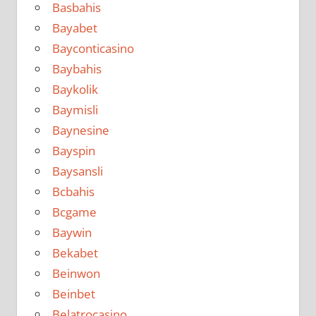
Basbahis
Bayabet
Bayconticasino
Baybahis
Baykolik
Baymisli
Baynesine
Bayspin
Baysansli
Bcbahis
Bcgame
Baywin
Bekabet
Beinwon
Beinbet
Belatrocasino