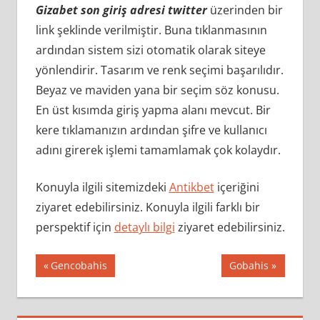
Gizabet son giriş adresi twitter
üzerinden bir
link şeklinde verilmiştir. Buna tıklanmasının
ardından sistem sizi otomatik olarak siteye
yönlendirir. Tasarım ve renk seçimi başarılıdır.
Beyaz ve maviden yana bir seçim söz konusu.
En üst kısımda giriş yapma alanı mevcut. Bir
kere tıklamanızın ardından şifre ve kullanıcı
adını girerek işlemi tamamlamak çok kolaydır.
Konuyla ilgili sitemizdeki
Antikbet
içeriğini
ziyaret edebilirsiniz. Konuyla ilgili farklı bir
perspektif için
detaylı bilgi
ziyaret edebilirsiniz.
Yazı
Previous
Next
Gencobahis
Gobahis
Post:
Post:
gezinmesi