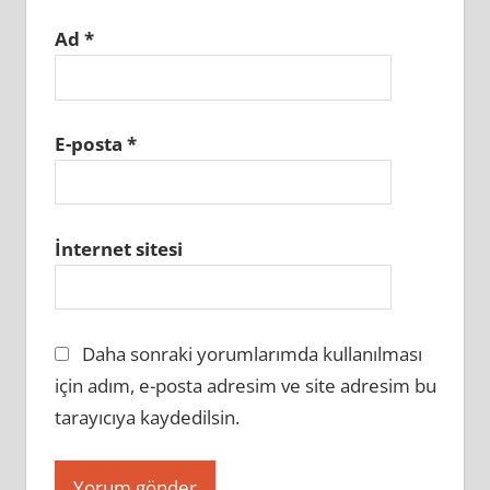
Ad
*
E-posta
*
İnternet sitesi
Daha sonraki yorumlarımda kullanılması
için adım, e-posta adresim ve site adresim bu
tarayıcıya kaydedilsin.