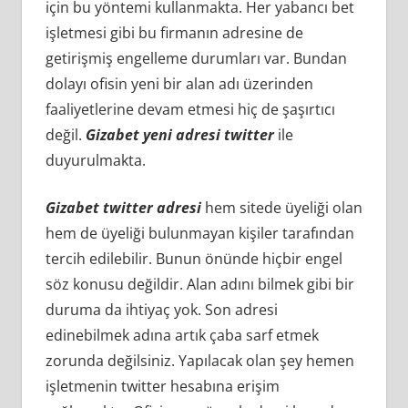
için bu yöntemi kullanmakta. Her yabancı bet
işletmesi gibi bu firmanın adresine de
getirişmiş engelleme durumları var. Bundan
dolayı ofisin yeni bir alan adı üzerinden
faaliyetlerine devam etmesi hiç de şaşırtıcı
değil.
Gizabet yeni adresi twitter
ile
duyurulmakta.
Gizabet twitter adresi
hem sitede üyeliği olan
hem de üyeliği bulunmayan kişiler tarafından
tercih edilebilir. Bunun önünde hiçbir engel
söz konusu değildir. Alan adını bilmek gibi bir
duruma da ihtiyaç yok. Son adresi
edinebilmek adına artık çaba sarf etmek
zorunda değilsiniz. Yapılacak olan şey hemen
işletmenin twitter hesabına erişim