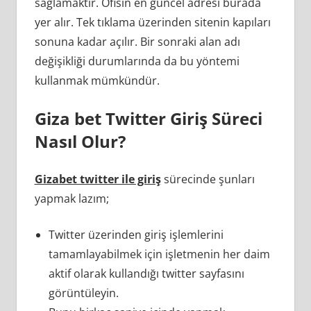
sağlamaktır. Ofisin en güncel adresi burada
yer alır. Tek tıklama üzerinden sitenin kapıları
sonuna kadar açılır. Bir sonraki alan adı
değişikliği durumlarında da bu yöntemi
kullanmak mümkündür.
Giza bet Twitter Giriş Süreci
Nasıl Olur?
Gizabet twitter ile giriş
sürecinde şunları
yapmak lazım;
Twitter üzerinden giriş işlemlerini
tamamlayabilmek için işletmenin her daim
aktif olarak kullandığı twitter sayfasını
görüntüleyin.