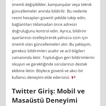
önemli değişiklikler, kampanyalar veya teknik
güncellemeler anında bildirilir. Bu nedenle
resmi hesapları güvenli şekilde takip edin;
bağlantıları tıklamadan önce adresin
doğruluğunu kontrol edin. Ayrıca, bildirim
ayarlarınızı özelleştirerek yalnızca sizin için
önemli olan güncellemeleri alın. Bu yaklaşım,
gereksiz bildirimleri azaltır ve acil bilgileri
zamanında iletir. Topluluğun geri bildirimlerini
okuyun ve gerektiğinde sorularınızı destek
ekibine iletin. Böylece güvenli ve akıcı bir
kullanıcı deneyimi elde edersiniz.
Twitter Giriş: Mobil ve
Masaüstü Deneyimi