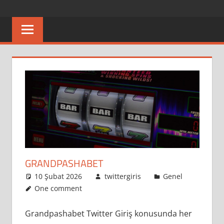
Skip
BAHIS
Canlı
to
bahis
content
SITELERI
siteleri'nin
güncel
TWITTER
twitter
giriş
GIRIŞ
ve
ADRESLERI,
x
giriş
CANLI
adreslerine
buradan
BAHIS
tek
GRANDPASHABET
SITELERI
tıkla
10 Şubat 2026
twittergiris
Genel
ulaşarak
One comment
X
bahis
oynayabilirsiniz.
Grandpashabet Twitter Giriş konusunda her
GIRIŞ