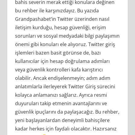
bahis severin merak ettiği konulara değinen
ADRESLERI
bu rehber ile karşınızdayız. Bu yazıda
Grandpashabet’in Twitter üzerinden nasıl
iletişim kurduğu, hesap güvenliği, erişim
sorunları ve sosyal medyadaki bilgi paylaşımın
önemi gibi konuları ele alıyoruz. Twitter giriş
işlemleri bazen basit görünse de, bazı
kullanıcılar için hesap doğrulama adımları
veya güvenlik kontrolleri kafa karıştırıcı
olabilir. Ancak endişelenmeyin; adım adım
anlatımlarla ilerleyerek Twitter Giriş sürecini
kolayca anlamanızı sağlarız. Ayrıca resmi
duyuruları takip etmenin avantajlarını ve
güvenlik ipuçlarını da paylaşacağız. Bu rehber,
yeni başlayanlardan deneyimli bahisçilere
kadar herkes için faydalı olacaktır. Hazırsanız