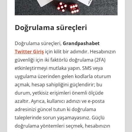
Doğrulama süreçleri
Doğrulama süreçleri,
Grandpashabet
Twitter Giriş
için kilit bir adımdır. Hesabınızın
güvenliği için iki faktörlü doğrulama (2FA)
etkinleştirmeyi mutlaka yapın. SMS veya
uygulama üzerinden gelen kodlarla oturum
açmak, hesap sahipliğini güçlendirir; bu
durum, yetkisiz erişimleri önemli ölçüde
azaltır. Ayrıca, kullanıcı adınızı ve e-posta
adresinizi güncel tutun ki doğrulama
taleplerinde sorun yaşamayasınız. Güçlü
doğrulama yöntemleri seçmek, hesabınızın