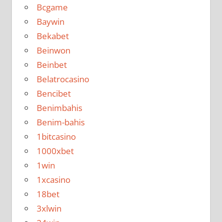
Bcgame
Baywin
Bekabet
Beinwon
Beinbet
Belatrocasino
Bencibet
Benimbahis
Benim-bahis
1bitcasino
1000xbet
1win
1xcasino
18bet
3xlwin