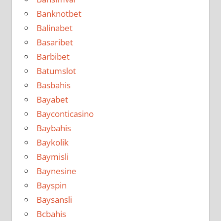
Banknotbet
Balinabet
Basaribet
Barbibet
Batumslot
Basbahis
Bayabet
Bayconticasino
Baybahis
Baykolik
Baymisli
Baynesine
Bayspin
Baysansli
Bcbahis