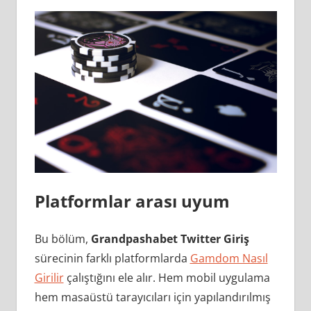
Platformlar arası uyum
Bu bölüm,
Grandpashabet Twitter Giriş
sürecinin farklı platformlarda
Gamdom Nasıl
Girilir
çalıştığını ele alır. Hem mobil uygulama
hem masaüstü tarayıcıları için yapılandırılmış