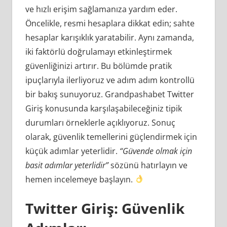
ve hızlı erişim sağlamanıza yardım eder.
Öncelikle, resmi hesaplara dikkat edin; sahte
hesaplar karışıklık yaratabilir. Aynı zamanda,
iki faktörlü doğrulamayı etkinleştirmek
güvenliğinizi artırır. Bu bölümde pratik
ipuçlarıyla ilerliyoruz ve adım adım kontrollü
bir bakış sunuyoruz. Grandpashabet Twitter
Giriş konusunda karşılaşabileceğiniz tipik
durumları örneklerle açıklıyoruz. Sonuç
olarak, güvenlik temellerini güçlendirmek için
küçük adımlar yeterlidir.
“Güvende olmak için
basit adımlar yeterlidir”
sözünü hatırlayın ve
hemen incelemeye başlayın.
Twitter Giriş: Güvenlik