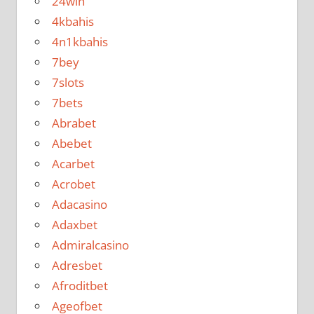
24win
4kbahis
4n1kbahis
7bey
7slots
7bets
Abrabet
Abebet
Acarbet
Acrobet
Adacasino
Adaxbet
Admiralcasino
Adresbet
Afroditbet
Ageofbet