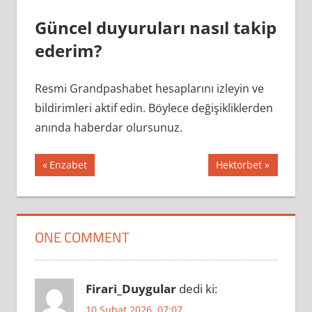
Güncel duyuruları nasıl takip
ederim?
Resmi Grandpashabet hesaplarını izleyin ve
bildirimleri aktif edin. Böylece değişikliklerden
anında haberdar olursunuz.
Yazı
Previous
Next
Enzabet
Hektorbet
Post:
Post:
gezinmesi
ONE COMMENT
Firari_Duygular
dedi ki:
10 Şubat 2026, 07:07