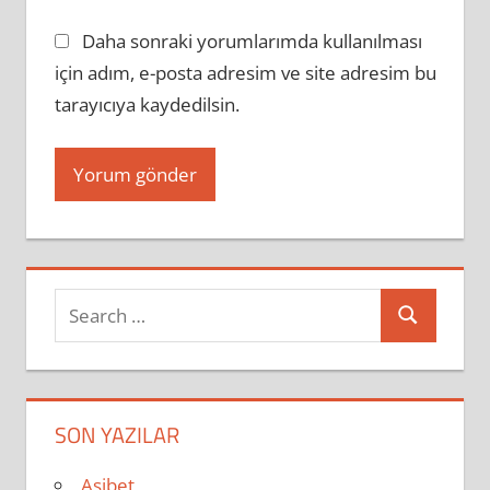
Daha sonraki yorumlarımda kullanılması
için adım, e-posta adresim ve site adresim bu
tarayıcıya kaydedilsin.
Search
Search
for:
SON YAZILAR
Asibet