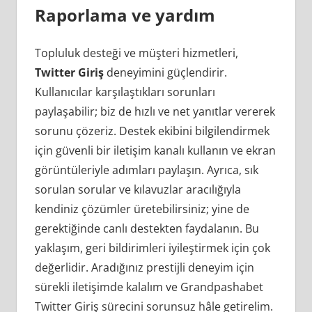
Raporlama ve yardım
Topluluk desteği ve müşteri hizmetleri,
Twitter Giriş
deneyimini güçlendirir.
Kullanıcılar karşılaştıkları sorunları
paylaşabilir; biz de hızlı ve net yanıtlar vererek
sorunu çözeriz. Destek ekibini bilgilendirmek
için güvenli bir iletişim kanalı kullanın ve ekran
görüntüleriyle adımları paylaşın. Ayrıca, sık
sorulan sorular ve kılavuzlar aracılığıyla
kendiniz çözümler üretebilirsiniz; yine de
gerektiğinde canlı destekten faydalanın. Bu
yaklaşım, geri bildirimleri iyileştirmek için çok
değerlidir. Aradığınız prestijli deneyim için
sürekli iletişimde kalalım ve Grandpashabet
Twitter Giriş sürecini sorunsuz hâle getirelim.