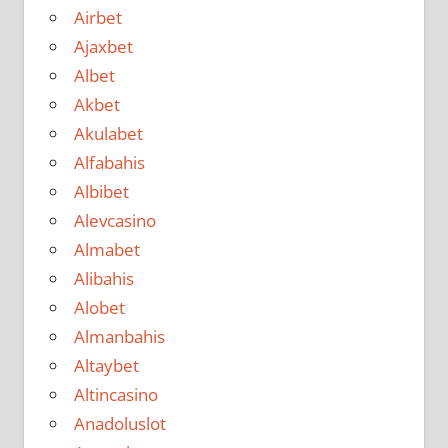
Airbet
Ajaxbet
Albet
Akbet
Akulabet
Alfabahis
Albibet
Alevcasino
Almabet
Alibahis
Alobet
Almanbahis
Altaybet
Altincasino
Anadoluslot