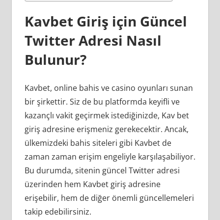
Kavbet Giriş için Güncel
Twitter Adresi Nasıl
Bulunur?
Kavbet, online bahis ve casino oyunları sunan
bir şirkettir. Siz de bu platformda keyifli ve
kazançlı vakit geçirmek istediğinizde, Kav bet
giriş adresine erişmeniz gerekecektir. Ancak,
ülkemizdeki bahis siteleri gibi Kavbet de
zaman zaman erişim engeliyle karşılaşabiliyor.
Bu durumda, sitenin güncel Twitter adresi
üzerinden hem Kavbet giriş adresine
erişebilir, hem de diğer önemli güncellemeleri
takip edebilirsiniz.