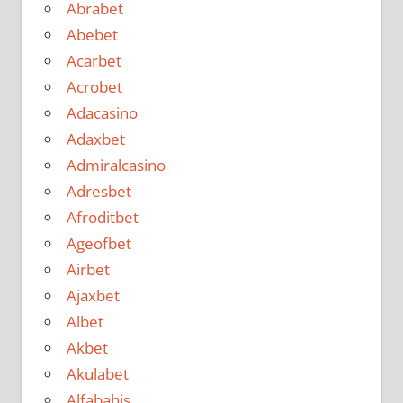
Abrabet
Abebet
Acarbet
Acrobet
Adacasino
Adaxbet
Admiralcasino
Adresbet
Afroditbet
Ageofbet
Airbet
Ajaxbet
Albet
Akbet
Akulabet
Alfabahis