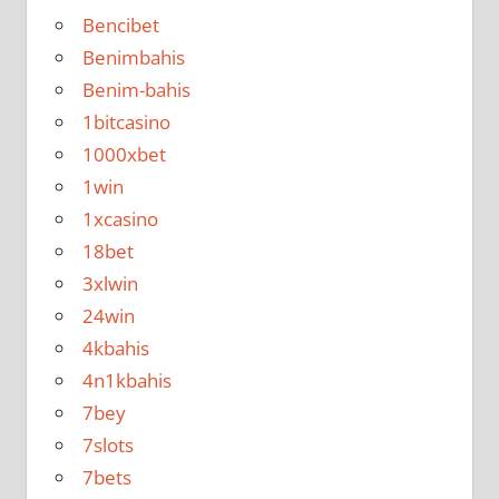
Bencibet
Benimbahis
Benim-bahis
1bitcasino
1000xbet
1win
1xcasino
18bet
3xlwin
24win
4kbahis
4n1kbahis
7bey
7slots
7bets