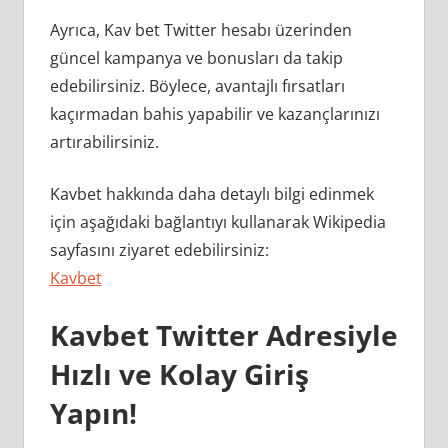
Ayrıca, Kav bet Twitter hesabı üzerinden
güncel kampanya ve bonusları da takip
edebilirsiniz. Böylece, avantajlı fırsatları
kaçırmadan bahis yapabilir ve kazançlarınızı
artırabilirsiniz.
Kavbet hakkında daha detaylı bilgi edinmek
için aşağıdaki bağlantıyı kullanarak Wikipedia
sayfasını ziyaret edebilirsiniz:
Kavbet
Kavbet Twitter Adresiyle
Hızlı ve Kolay Giriş
Yapın!