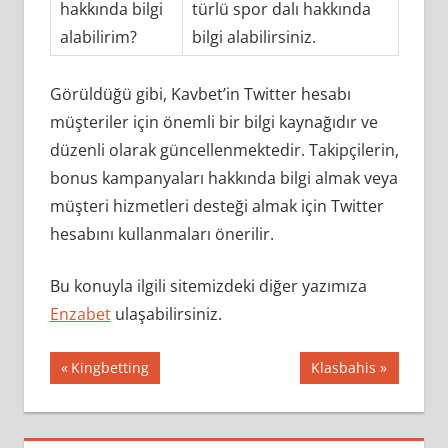
hakkında bilgi
türlü spor dalı hakkında
alabilirim?
bilgi alabilirsiniz.
Görüldüğü gibi, Kavbet’in Twitter hesabı
müşteriler için önemli bir bilgi kaynağıdır ve
düzenli olarak güncellenmektedir. Takipçilerin,
bonus kampanyaları hakkında bilgi almak veya
müşteri hizmetleri desteği almak için Twitter
hesabını kullanmaları önerilir.
Bu konuyla ilgili sitemizdeki diğer yazımıza
Enzabet
ulaşabilirsiniz.
Yazı
Previous
Next
Kingbetting
Klasbahis
Post:
Post:
gezinmesi