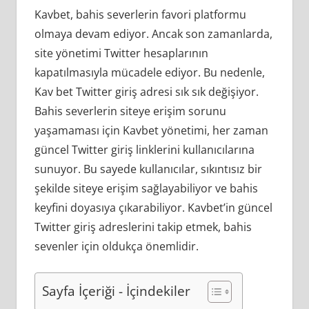
Kavbet, bahis severlerin favori platformu
ADRESLERI
olmaya devam ediyor. Ancak son zamanlarda,
site yönetimi Twitter hesaplarının
kapatılmasıyla mücadele ediyor. Bu nedenle,
Kav bet Twitter giriş adresi sık sık değişiyor.
Bahis severlerin siteye erişim sorunu
yaşamaması için Kavbet yönetimi, her zaman
güncel Twitter giriş linklerini kullanıcılarına
sunuyor. Bu sayede kullanıcılar, sıkıntısız bir
şekilde siteye erişim sağlayabiliyor ve bahis
keyfini doyasıya çıkarabiliyor. Kavbet’in güncel
Twitter giriş adreslerini takip etmek, bahis
sevenler için oldukça önemlidir.
Sayfa İçeriği - İçindekiler