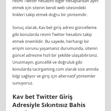
resmi Twitter hesabını diğer hesaplardan ayırt
etmek için sitenin kendi web sitesindeki
linkleri takip etmek doğru bir yöntemdir.
Sonuç olarak, Kav bet giriş adresi güncelleme
gibi konularda resmi Twitter hesabını takip
etmek önemlidir. Bu sayede, herhangi bir
erişim sorunu yaşamanız durumunda, sitenin
güncel adresine hızlı bir şekilde ulaşabilirsiniz.
Unutmayın, güncellik ve doğruluk gibi
konularda tacirgaming.com olarak size anında
bilgi sağlıyor ve giriş için alternatif yöntemler
sunuyoruz.
Kav bet Twitter Giriş
Adresiyle Sıkıntısız Bahis