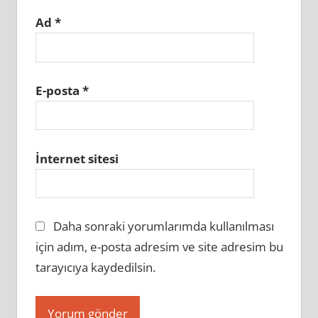
Ad
*
E-posta
*
İnternet sitesi
Daha sonraki yorumlarımda kullanılması
için adım, e-posta adresim ve site adresim bu
tarayıcıya kaydedilsin.