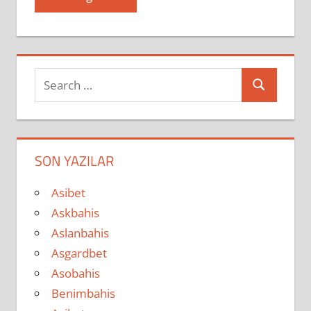
Search
Search
for:
SON YAZILAR
Asibet
Askbahis
Aslanbahis
Asgardbet
Asobahis
Benimbahis