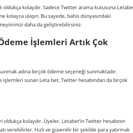
ek oldukça kolaydır. Sadece Twitter arama kutusuna Letabe
ne kolayca ulaşın. Bu sayede, bahis dünyasındaki
eyiminizi daha da geliştirebilirsiniz.
 Ödeme İşlemleri Artık Çok
i sunmak adına birçok ödeme seçeneği sunmaktadır.
me işlemleri sunan Leta bet, Twitter hesabından da birçok
 oldukça kolaydır. Üyeler, Letabet’in Twitter hesabının
atı verebilirler. Hızlı ve güvenilir bir şekilde para yatırmak