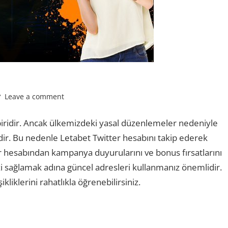
Leave a comment
n biridir. Ancak ülkemizdeki yasal düzenlemeler nedeniyle
ir. Bu nedenle Letabet Twitter hesabını takip ederek
ter hesabından kampanya duyurularını ve bonus fırsatlarını
izi sağlamak adına güncel adresleri kullanmanız önemlidir.
liklerini rahatlıkla öğrenebilirsiniz.