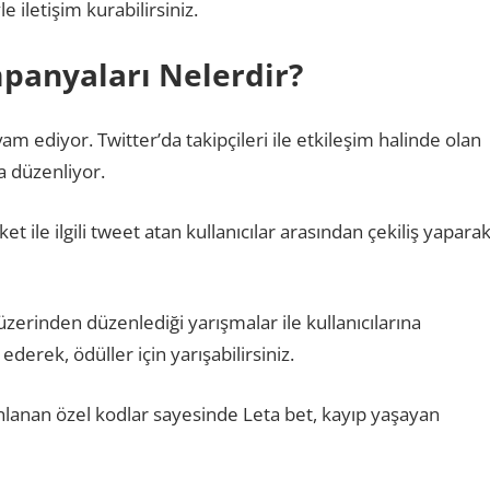
e iletişim kurabilirsiniz.
panyaları Nelerdir?
am ediyor. Twitter’da takipçileri ile etkileşim halinde olan
 düzenliyor.
et ile ilgili tweet atan kullanıcılar arasından çekiliş yapara
zerinden düzenlediği yarışmalar ile kullanıcılarına
derek, ödüller için yarışabilirsiniz.
ınlanan özel kodlar sayesinde Leta bet, kayıp yaşayan