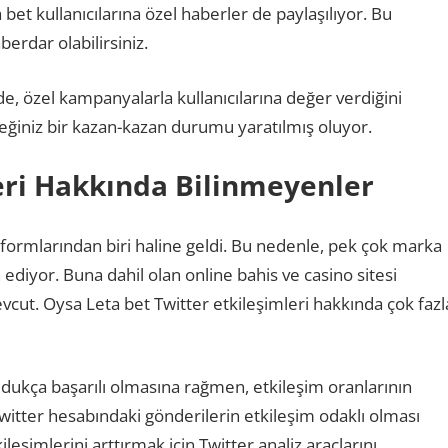
bet kullanıcılarına özel haberler de paylaşılıyor. Bu
erdar olabilirsiniz.
inde, özel kampanyalarla kullanıcılarına değer verdiğini
ceğiniz bir kazan-kazan durumu yaratılmış oluyor.
eri Hakkında Bilinmeyenler
tformlarından biri haline geldi. Bu nedenle, pek çok marka
ediyor. Buna dahil olan online bahis ve casino sitesi
vcut. Oysa Leta bet Twitter etkileşimleri hakkında çok fazl
 oldukça başarılı olmasına rağmen, etkileşim oranlarının
witter hesabındaki gönderilerin etkileşim odaklı olması
leşimlerini arttırmak için Twitter analiz araçlarını