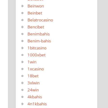
Beinwon
Beinbet
Belatrocasino
Bencibet
Benimbahis
Benim-bahis
1bitcasino
1000xbet
1win
1xcasino
18bet
3xlwin
24win
4kbahis
4n1kbahis