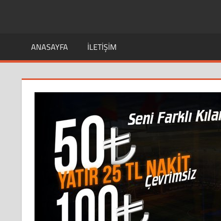
Skip
to
BAHIS
Canlı
content
bahis
ANASAYFA
İLETIŞIM
SITELERI
siteleri'nin
güncel
TWITTER
twitter
giriş
GIRIŞ
ve
x
ADRESLERI,
giriş
adreslerine
CANLI
buradan
tek
BAHIS
tıkla
ulaşarak
SITELERI
bahis
oynayabilirsiniz.