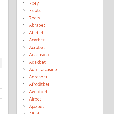
7bey
7slots
7bets
Abrabet
Abebet
Acarbet
Acrobet
Adacasino
Adaxbet
Admiralcasino
Adresbet
Afroditbet
Ageofbet
Airbet
Ajaxbet
Albet