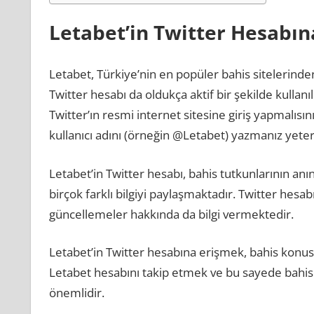
Letabet’in Twitter Hesabına
Letabet, Türkiye’nin en popüler bahis sitelerinden
Twitter hesabı da oldukça aktif bir şekilde kullanı
Twitter’ın resmi internet sitesine giriş yapmalısı
kullanıcı adını (örneğin @Letabet) yazmanız yeterl
Letabet’in Twitter hesabı, bahis tutkunlarının anın
birçok farklı bilgiyi paylaşmaktadır. Twitter hesa
güncellemeler hakkında da bilgi vermektedir.
Letabet’in Twitter hesabına erişmek, bahis konus
Letabet hesabını takip etmek ve bu sayede bahis d
önemlidir.