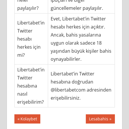
paylaşılır?
güncellemeler paylaşılır.
Evet, Libertabet’in Twitter
Libertabet’in
hesabı herkes için açıktır.
Twitter
Ancak, bahis yasalarına
hesabı
uygun olarak sadece 18
herkes için
yaşından büyük kişiler bahis
mi?
oynayabilirler.
Libertabet’in
Libertabet’in Twitter
Twitter
hesabına doğrudan
hesabına
@libertabetcom adresinden
nasıl
erişebilirsiniz.
erişebilirim?
Yazı
Previous
Next
Kolaybet
Lesabahis
Post:
Post: