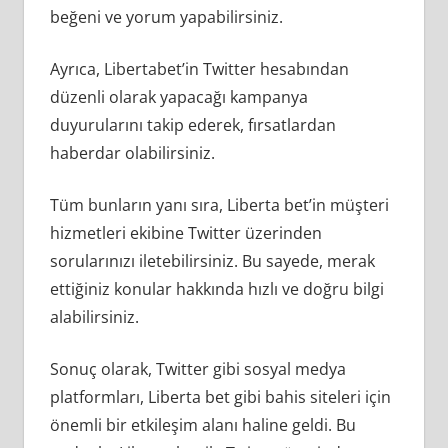
beğeni ve yorum yapabilirsiniz.
Ayrıca, Libertabet’in Twitter hesabından
düzenli olarak yapacağı kampanya
duyurularını takip ederek, fırsatlardan
haberdar olabilirsiniz.
Tüm bunların yanı sıra, Liberta bet’in müşteri
hizmetleri ekibine Twitter üzerinden
sorularınızı iletebilirsiniz. Bu sayede, merak
ettiğiniz konular hakkında hızlı ve doğru bilgi
alabilirsiniz.
Sonuç olarak, Twitter gibi sosyal medya
platformları, Liberta bet gibi bahis siteleri için
önemli bir etkileşim alanı haline geldi. Bu