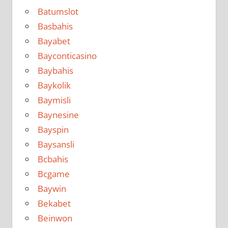
Batumslot
Basbahis
Bayabet
Bayconticasino
Baybahis
Baykolik
Baymisli
Baynesine
Bayspin
Baysansli
Bcbahis
Bcgame
Baywin
Bekabet
Beinwon