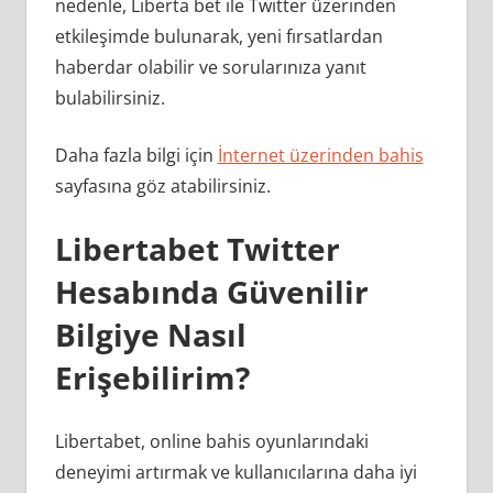
nedenle, Liberta bet ile Twitter üzerinden
etkileşimde bulunarak, yeni fırsatlardan
haberdar olabilir ve sorularınıza yanıt
bulabilirsiniz.
Daha fazla bilgi için
İnternet üzerinden bahis
sayfasına göz atabilirsiniz.
Libertabet Twitter
Hesabında Güvenilir
Bilgiye Nasıl
Erişebilirim?
Libertabet, online bahis oyunlarındaki
deneyimi artırmak ve kullanıcılarına daha iyi