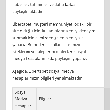
haberler, tahminler ve daha fazlası
paylaşılmaktadır.
Libertabet, müşteri memnuniyeti odaklı bir
site olduğu için, kullanıcılarına en iyi deneyimi
sunmak için elimizden gelenin en iyisini
yaparız. Bu nedenle, kullanıcılarımızın
isteklerini ve taleplerini dinlerken sosyal
medya hesaplarımızda paylaşım yaparız.
Aşağıda, Libertabet sosyal medya
hesaplarımızın bilgileri yer almaktadır:
Sosyal
Medya
Bilgiler
Hesapları