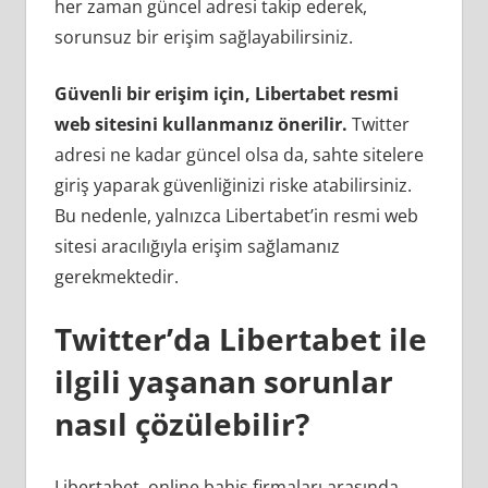
her zaman güncel adresi takip ederek,
sorunsuz bir erişim sağlayabilirsiniz.
Güvenli bir erişim için, Libertabet resmi
web sitesini kullanmanız önerilir.
Twitter
adresi ne kadar güncel olsa da, sahte sitelere
giriş yaparak güvenliğinizi riske atabilirsiniz.
Bu nedenle, yalnızca Libertabet’in resmi web
sitesi aracılığıyla erişim sağlamanız
gerekmektedir.
Twitter’da Libertabet ile
ilgili yaşanan sorunlar
nasıl çözülebilir?
Libertabet, online bahis firmaları arasında