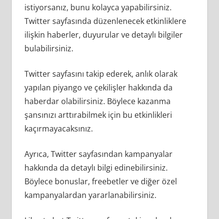
istiyorsanız, bunu kolayca yapabilirsiniz.
Twitter sayfasında düzenlenecek etkinliklere
ilişkin haberler, duyurular ve detaylı bilgiler
bulabilirsiniz.
Twitter sayfasını takip ederek, anlık olarak
yapılan piyango ve çekilişler hakkında da
haberdar olabilirsiniz. Böylece kazanma
şansınızı arttırabilmek için bu etkinlikleri
kaçırmayacaksınız.
Ayrıca, Twitter sayfasından kampanyalar
hakkında da detaylı bilgi edinebilirsiniz.
Böylece bonuslar, freebetler ve diğer özel
kampanyalardan yararlanabilirsiniz.