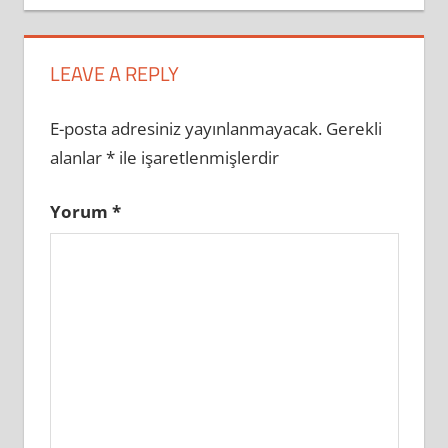
gezinmesi
LEAVE A REPLY
E-posta adresiniz yayınlanmayacak.
Gerekli
alanlar
*
ile işaretlenmişlerdir
Yorum
*