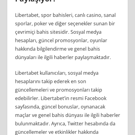
Libertabet, spor bahisleri, canlı casino, sanal
sporlar, poker ve diğer seçenekler sunan bir
çevrimiçi bahis sitesidir. Sosyal medya
hesapları, güncel promosyonlar, oyunlar
hakkında bilgilendirme ve genel bahis
dünyaları ile ilgili haberler paylaşmaktadır.
Libertabet kullanıcıları, sosyal medya
hesaplarını takip ederek en son
güncellemeleri ve promosyonları takip
edebilirler. Libertabet’in resmi Facebook
sayfasında, güncel bonuslar, oynanacak
maçlar ve genel bahis dünyası ile ilgili haberler
bulunmaktadır. Ayrıca, Twitter hesabında da
güncellemeler ve etkinlikler hakkında