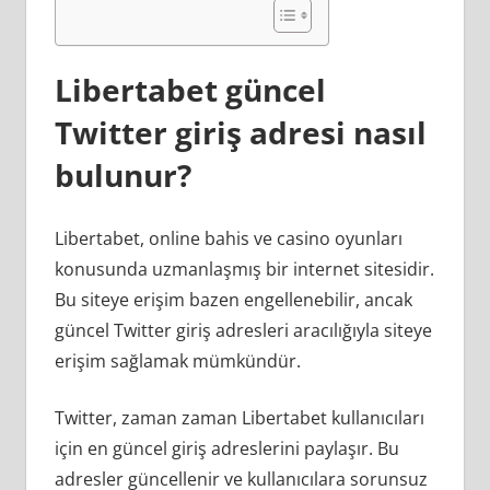
Libertabet güncel
Twitter giriş adresi nasıl
bulunur?
Libertabet, online bahis ve casino oyunları
konusunda uzmanlaşmış bir internet sitesidir.
Bu siteye erişim bazen engellenebilir, ancak
güncel Twitter giriş adresleri aracılığıyla siteye
erişim sağlamak mümkündür.
Twitter, zaman zaman Libertabet kullanıcıları
için en güncel giriş adreslerini paylaşır. Bu
adresler güncellenir ve kullanıcılara sorunsuz