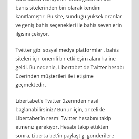
bahis sitelerinden biri olarak kendini
kanıtlamıştır. Bu site, sunduğu yüksek oranlar
ve geniş bahis seçenekleri ile bahis sevenlerin
ilgisini çekiyor.
Twitter gibi sosyal medya platformları, bahis
siteleri için önemli bir etkileşim alanı haline
geldi. Bu nedenle, Libertabet de Twitter hesabı
üzerinden müşterileri ile iletişime
geçmektedir.
Libertabet’e Twitter üzerinden nasıl
bağlanabilirsiniz? Bunun için, öncelikle
Libertabet’in resmi Twitter hesabını takip
etmeniz gerekiyor. Hesabı takip ettikten
sonra, Liberta bet’in paylaştığı gönderilere