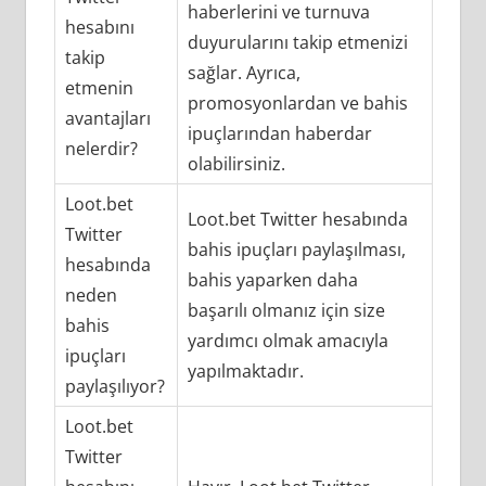
haberlerini ve turnuva
hesabını
duyurularını takip etmenizi
takip
sağlar. Ayrıca,
etmenin
promosyonlardan ve bahis
avantajları
ipuçlarından haberdar
nelerdir?
olabilirsiniz.
Loot.bet
Loot.bet Twitter hesabında
Twitter
bahis ipuçları paylaşılması,
hesabında
bahis yaparken daha
neden
başarılı olmanız için size
bahis
yardımcı olmak amacıyla
ipuçları
yapılmaktadır.
paylaşılıyor?
Loot.bet
Twitter