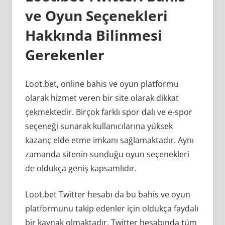
ve Oyun Seçenekleri
Hakkında Bilinmesi
Gerekenler
Loot.bet, online bahis ve oyun platformu
olarak hizmet veren bir site olarak dikkat
çekmektedir. Birçok farklı spor dalı ve e-spor
seçeneği sunarak kullanıcılarına yüksek
kazanç elde etme imkanı sağlamaktadır. Aynı
zamanda sitenin sunduğu oyun seçenekleri
de oldukça geniş kapsamlıdır.
Loot.bet Twitter hesabı da bu bahis ve oyun
platformunu takip edenler için oldukça faydalı
bir kaynak olmaktadır. Twitter hesabında tüm