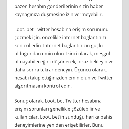
bazen hesabın gönderilerinin sizin haber
kaynağınıza düşmesine izin vermeyebilir.
Loot. bet Twitter hesabına erişim sorununu
çözmek için, öncelikle internet bağlantınızı
kontrol edin. İnternet bağlantınızın güçlü
olduğundan emin olun. İkinci olarak, meşgul
olmayabileceğini düşünerek, biraz bekleyin ve
daha sonra tekrar deneyin. Üçüncü olarak,
hesabı takip ettiğinizden emin olun ve Twitter
algoritmasını kontrol edin.
Sonuç olarak, Loot. bet Twitter hesabına
erişim sorunları genellikle çözülebilir ve
kullanıcılar, Loot. bet’in sunduğu harika bahis
deneyimlerine yeniden erişebilirler. Bunu