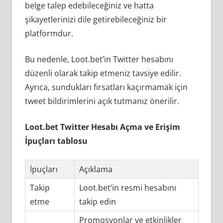
belge talep edebileceğiniz ve hatta
şikayetlerinizi dile getirebileceğiniz bir
platformdur.
Bu nedenle, Loot.bet’in Twitter hesabını
düzenli olarak takip etmeniz tavsiye edilir.
Ayrıca, sundukları fırsatları kaçırmamak için
tweet bildirimlerini açık tutmanız önerilir.
Loot.bet Twitter Hesabı Açma ve Erişim
İpuçları tablosu
İpuçları
Açıklama
Takip
Loot.bet’in resmi hesabını
etme
takip edin
Promosyonlar ve etkinlikler