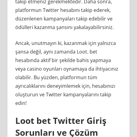
takip etmeniz gerekmektedir. Daha sonra,
platformun Twitter hesabını takip ederek,
düzenlenen kampanyaları takip edebilir ve
ödülleri kazanma şansını yakalayabilirsiniz.
Ancak, unutmayın ki, kazanmak için yalnızca
şansa değil, aynı zamanda Loot. bet
hesabında aktif bir şekilde bahis yapmaya
veya casino oyunları oynamaya da ihtiyacınız
olabilir. Bu yüzden, platformun tüm
ayrıcalıklarını deneyimlemek için, hesabınızı
oluşturun ve Twitter kampanyalarını takip
edin!
Loot bet Twitter Giriş
Sorunları ve Çözüm