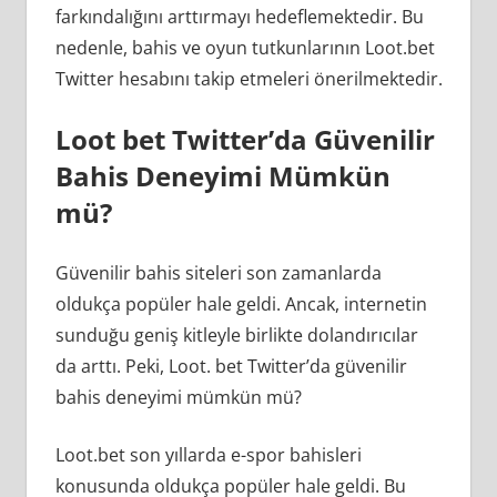
farkındalığını arttırmayı hedeflemektedir. Bu
nedenle, bahis ve oyun tutkunlarının Loot.bet
Twitter hesabını takip etmeleri önerilmektedir.
Loot bet Twitter’da Güvenilir
Bahis Deneyimi Mümkün
mü?
Güvenilir bahis siteleri son zamanlarda
oldukça popüler hale geldi. Ancak, internetin
sunduğu geniş kitleyle birlikte dolandırıcılar
da arttı. Peki, Loot. bet Twitter’da güvenilir
bahis deneyimi mümkün mü?
Loot.bet son yıllarda e-spor bahisleri
konusunda oldukça popüler hale geldi. Bu