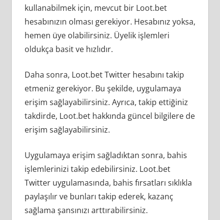
kullanabilmek için, mevcut bir Loot.bet
hesabınızın olması gerekiyor. Hesabınız yoksa,
hemen üye olabilirsiniz. Üyelik işlemleri
oldukça basit ve hızlıdır.
Daha sonra, Loot.bet Twitter hesabını takip
etmeniz gerekiyor. Bu şekilde, uygulamaya
erişim sağlayabilirsiniz. Ayrıca, takip ettiğiniz
takdirde, Loot.bet hakkında güncel bilgilere de
erişim sağlayabilirsiniz.
Uygulamaya erişim sağladıktan sonra, bahis
işlemlerinizi takip edebilirsiniz. Loot.bet
Twitter uygulamasında, bahis fırsatları sıklıkla
paylaşılır ve bunları takip ederek, kazanç
sağlama şansınızı arttırabilirsiniz.