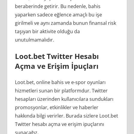
beraberinde getirir. Bu nedenle, bahis
yaparken sadece eğlence amaçlı bu işe
girilmeli ve aynı zamanda bunun finansal risk
taşıyan bir aktivite olduğu da
unutulmamalıdır.
Loot.bet Twitter Hesabı
Açma ve Erişim İpuçları
Loot.bet, online bahis ve e-spor oyunları
hizmetleri sunan bir platformdur. Twitter
hesapları üzerinden kullanıcılara sundukları
promosyonlar, etkinlikler ve haberler
hakkında bilgi verirler. Burada sizlere Loot.bet
Twitter hesabı açma ve erişim ipuçlarını
sunacağız.