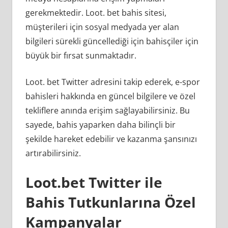
gerekmektedir. Loot. bet bahis sitesi,
müşterileri için sosyal medyada yer alan
bilgileri sürekli güncellediği için bahisçiler için
büyük bir fırsat sunmaktadır.
Loot. bet Twitter adresini takip ederek, e-spor
bahisleri hakkında en güncel bilgilere ve özel
tekliflere anında erişim sağlayabilirsiniz. Bu
sayede, bahis yaparken daha bilinçli bir
şekilde hareket edebilir ve kazanma şansınızı
artırabilirsiniz.
Loot.bet Twitter ile
Bahis Tutkunlarına Özel
Kampanyalar