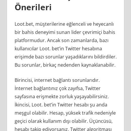
Önerileri
Loot.bet, müşterilerine eğlenceli ve heyecanlı
bir bahis deneyimi sunan lider çevrimiçi bahis
platformudur. Ancak son zamanlarda, bazı
kullanıcılar Loot. bet’in Twitter hesabına
erişimde bazı sorunlar yaşadıklarını bildirdiler.
Bu sorunlar, birkaç nedenden kaynaklanabilir.
Birincisi, internet bağlantı sorunlarıdır.
İnternet bağlantınız çok zayıfsa, Twitter
sayfasına erişmekte zorluk yaşayabilirsiniz.
İkincisi, Loot. bet’in Twitter hesabı şu anda
meşgul olabilir. Hesap, yüksek trafik nedeniyle
geçici olarak kullanım dışı olabilir. Üçüncüsü,
hesabı takip ediyorsanız, Twitter algoritması