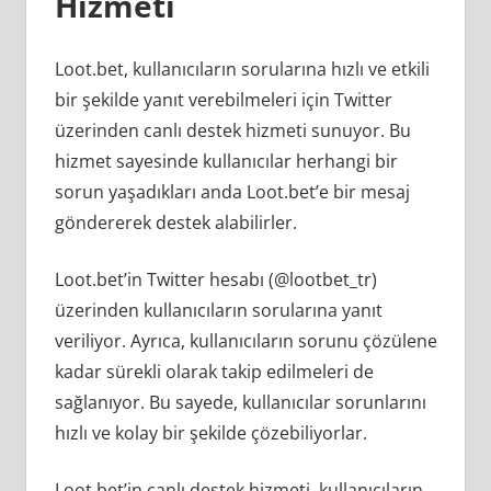
Hizmeti
Loot.bet, kullanıcıların sorularına hızlı ve etkili
bir şekilde yanıt verebilmeleri için Twitter
üzerinden canlı destek hizmeti sunuyor. Bu
hizmet sayesinde kullanıcılar herhangi bir
sorun yaşadıkları anda Loot.bet’e bir mesaj
göndererek destek alabilirler.
Loot.bet’in Twitter hesabı (@lootbet_tr)
üzerinden kullanıcıların sorularına yanıt
veriliyor. Ayrıca, kullanıcıların sorunu çözülene
kadar sürekli olarak takip edilmeleri de
sağlanıyor. Bu sayede, kullanıcılar sorunlarını
hızlı ve kolay bir şekilde çözebiliyorlar.
Loot.bet’in canlı destek hizmeti, kullanıcıların