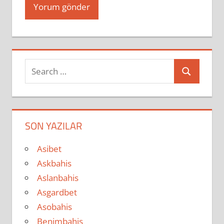
Search
Search
for:
SON YAZILAR
Asibet
Askbahis
Aslanbahis
Asgardbet
Asobahis
Benimbahis