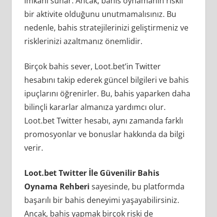
imkanı sunar. Ancak, bahis oynamanın riskli
bir aktivite olduğunu unutmamalısınız. Bu
nedenle, bahis stratejilerinizi geliştirmeniz ve
risklerinizi azaltmanız önemlidir.
Birçok bahis sever, Loot.bet’in Twitter
hesabını takip ederek güncel bilgileri ve bahis
ipuçlarını öğrenirler. Bu, bahis yaparken daha
bilinçli kararlar almanıza yardımcı olur.
Loot.bet Twitter hesabı, aynı zamanda farklı
promosyonlar ve bonuslar hakkında da bilgi
verir.
Loot.bet Twitter İle Güvenilir Bahis
Oynama Rehberi
sayesinde, bu platformda
başarılı bir bahis deneyimi yaşayabilirsiniz.
Ancak, bahis yapmak birçok riski de