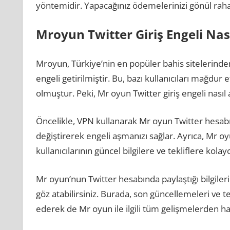
yöntemidir. Yapacağınız ödemelerinizi gönül rahatl
Mroyun Twitter Giriş Engeli Nasıl
Mroyun, Türkiye’nin en popüler bahis sitelerinde
engeli getirilmiştir. Bu, bazı kullanıcıları mağd
olmuştur. Peki, Mr oyun Twitter giriş engeli nasıl a
Öncelikle, VPN kullanarak Mr oyun Twitter hesabın
değiştirerek engeli aşmanızı sağlar. Ayrıca, Mr oy
kullanıcılarının güncel bilgilere ve tekliflere kolay
Mr oyun’nun Twitter hesabında paylaştığı bilgiler
göz atabilirsiniz. Burada, son güncellemeleri ve tek
ederek de Mr oyun ile ilgili tüm gelişmelerden hab