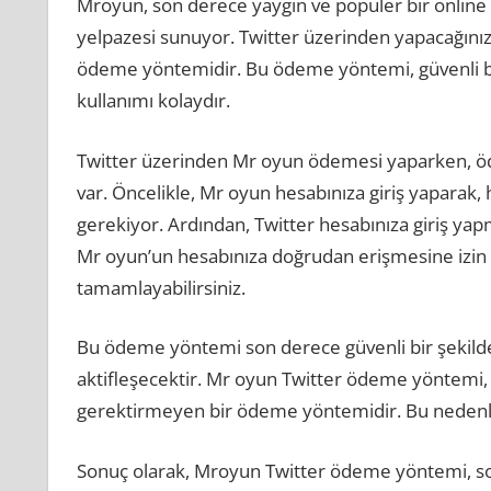
Mroyun, son derece yaygın ve popüler bir online 
yelpazesi sunuyor. Twitter üzerinden yapacağını
ödeme yöntemidir. Bu ödeme yöntemi, güvenli bir 
kullanımı kolaydır.
Twitter üzerinden Mr oyun ödemesi yaparken, öd
var. Öncelikle, Mr oyun hesabınıza giriş yapar
gerekiyor. Ardından, Twitter hesabınıza giriş yap
Mr oyun’un hesabınıza doğrudan erişmesine izin ve
tamamlayabilirsiniz.
Bu ödeme yöntemi son derece güvenli bir şekilde 
aktifleşecektir. Mr oyun Twitter ödeme yöntemi, b
gerektirmeyen bir ödeme yöntemidir. Bu nedenle, 
Sonuç olarak, Mroyun Twitter ödeme yöntemi, son 