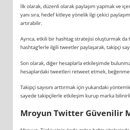
İlk olarak, düzenli olarak paylaşım yapmak ve içe
yanı sıra, hedef kitleye yönelik ilgi çekici payl
artırabilir.
Ayrıca, etkili bir hashtag stratejisi oluşturmak da t
hashtag’lerle ilgili tweetler paylaşarak, takipçi sayın
Son olarak, diğer hesaplarla etkileşimde bulunmak
hesaplardaki tweetleri retweet etmek, beğenmek v
Takipçi sayısını arttırmak için yukarıdaki yöntem
sayede takipçilerle etkileşim kurup marka bilinirliği
Mroyun Twitter Güvenilir 