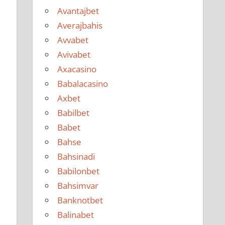
Avantajbet
Averajbahis
Avvabet
Avivabet
Axacasino
Babalacasino
Axbet
Babilbet
Babet
Bahse
Bahsinadi
Babilonbet
Bahsimvar
Banknotbet
Balinabet