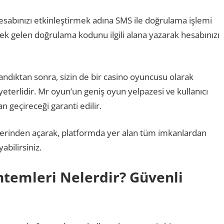
sabınızı etkinleştirmek adına SMS ile doğrulama işlemi
k gelen doğrulama kodunu ilgili alana yazarak hesabınızı
ndıktan sonra, sizin de bir casino oyuncusu olarak
eterlidir. Mr oyun’un geniş oyun yelpazesi ve kullanıcı
 geçireceği garanti edilir.
zerinden açarak, platformda yer alan tüm imkanlardan
abilirsiniz.
temleri Nelerdir? Güvenli