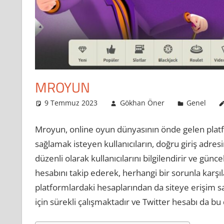
X
GIRIŞ
ADRESLERI
MROYUN
9 Temmuz 2023
Gökhan Öner
Genel
Mroyun, online oyun dünyasının önde gelen platf
sağlamak isteyen kullanıcıların, doğru giriş adre
düzenli olarak kullanıcılarını bilgilendirir ve günce
hesabını takip ederek, herhangi bir sorunla karşıl
platformlardaki hesaplarından da siteye erişim s
için sürekli çalışmaktadır ve Twitter hesabı da bu