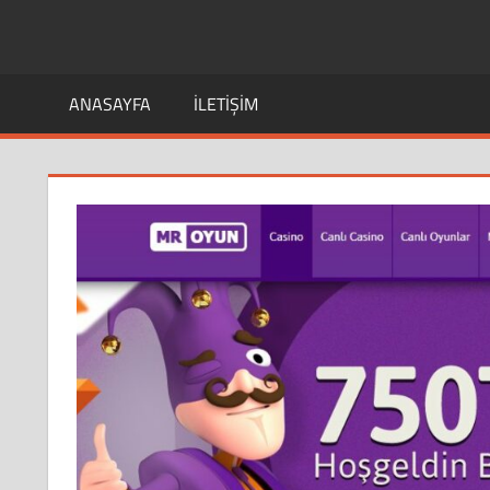
Skip
to
BAHIS
Canlı
content
bahis
ANASAYFA
İLETIŞIM
SITELERI
siteleri'nin
güncel
TWITTER
twitter
giriş
GIRIŞ
ve
x
ADRESLERI,
giriş
adreslerine
CANLI
buradan
tek
BAHIS
tıkla
ulaşarak
SITELERI
bahis
oynayabilirsiniz.