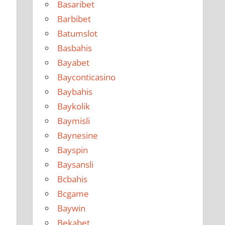
Basaribet
Barbibet
Batumslot
Basbahis
Bayabet
Bayconticasino
Baybahis
Baykolik
Baymisli
Baynesine
Bayspin
Baysansli
Bcbahis
Bcgame
Baywin
Bekabet