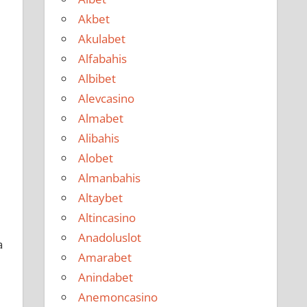
Akbet
Akulabet
Alfabahis
Albibet
Alevcasino
Almabet
Alibahis
Alobet
Almanbahis
Altaybet
Altincasino
Anadoluslot
a
Amarabet
Anindabet
Anemoncasino