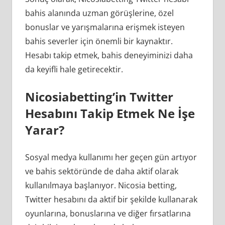
bahis alanında uzman görüşlerine, özel
bonuslar ve yarışmalarına erişmek isteyen
bahis severler için önemli bir kaynaktır.
Hesabı takip etmek, bahis deneyiminizi daha
da keyifli hale getirecektir.
Nicosiabetting’in Twitter
Hesabını Takip Etmek Ne İşe
Yarar?
Sosyal medya kullanımı her geçen gün artıyor
ve bahis sektöründe de daha aktif olarak
kullanılmaya başlanıyor. Nicosia betting,
Twitter hesabını da aktif bir şekilde kullanarak
oyunlarına, bonuslarına ve diğer fırsatlarına