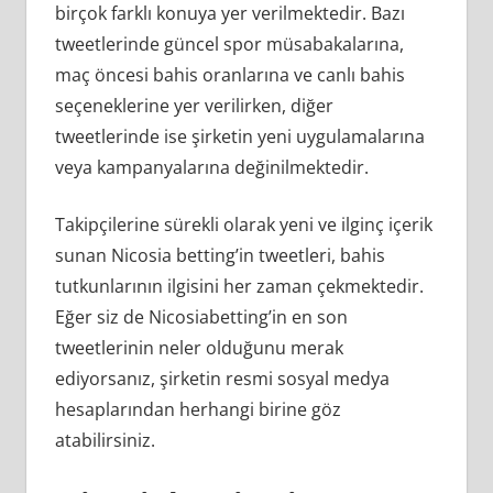
birçok farklı konuya yer verilmektedir. Bazı
tweetlerinde güncel spor müsabakalarına,
maç öncesi bahis oranlarına ve canlı bahis
seçeneklerine yer verilirken, diğer
tweetlerinde ise şirketin yeni uygulamalarına
veya kampanyalarına değinilmektedir.
Takipçilerine sürekli olarak yeni ve ilginç içerik
sunan Nicosia betting’in tweetleri, bahis
tutkunlarının ilgisini her zaman çekmektedir.
Eğer siz de Nicosiabetting’in en son
tweetlerinin neler olduğunu merak
ediyorsanız, şirketin resmi sosyal medya
hesaplarından herhangi birine göz
atabilirsiniz.