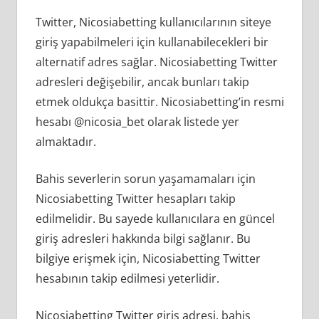
Twitter, Nicosiabetting kullanıcılarının siteye
giriş yapabilmeleri için kullanabilecekleri bir
alternatif adres sağlar. Nicosiabetting Twitter
adresleri değişebilir, ancak bunları takip
etmek oldukça basittir. Nicosiabetting’in resmi
hesabı @nicosia_bet olarak listede yer
almaktadır.
Bahis severlerin sorun yaşamamaları için
Nicosiabetting Twitter hesapları takip
edilmelidir. Bu sayede kullanıcılara en güncel
giriş adresleri hakkında bilgi sağlanır. Bu
bilgiye erişmek için, Nicosiabetting Twitter
hesabının takip edilmesi yeterlidir.
Nicosiabetting Twitter giriş adresi, bahis