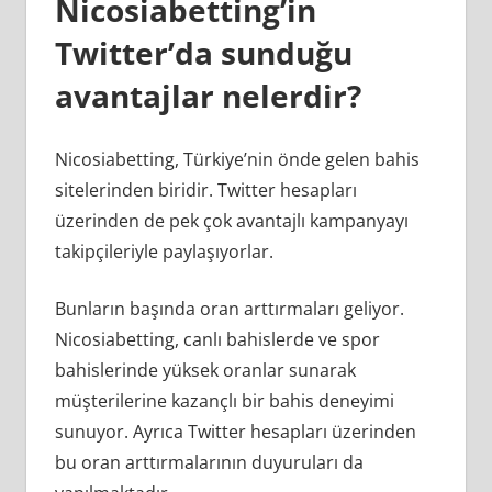
Nicosiabetting’in
Twitter’da sunduğu
avantajlar nelerdir?
Nicosiabetting, Türkiye’nin önde gelen bahis
sitelerinden biridir. Twitter hesapları
üzerinden de pek çok avantajlı kampanyayı
takipçileriyle paylaşıyorlar.
Bunların başında oran arttırmaları geliyor.
Nicosiabetting, canlı bahislerde ve spor
bahislerinde yüksek oranlar sunarak
müşterilerine kazançlı bir bahis deneyimi
sunuyor. Ayrıca Twitter hesapları üzerinden
bu oran arttırmalarının duyuruları da