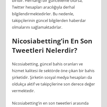
biridir. Herhangi bir güncelleme olursa,
Twitter hesapları aracılığıyla derhal
bilgilendirmektedirler. Bu nedenle,
takipçilerinin güncel bilgilerden haberdar
olmalarını sağlamaktadırlar.
Nicosiabetting’in En Son
Tweetleri Nelerdir?
Nicosiabetting, güncel bahis oranları ve
hizmet kalitesi ile sektörde öne çıkan bir bahis
şirketidir. Şirketin sosyal medya hesapları da
oldukça aktif ve takipçilerine son derece değer
vermektedir.
Nicosiabetting’in en son tweetleri arasında