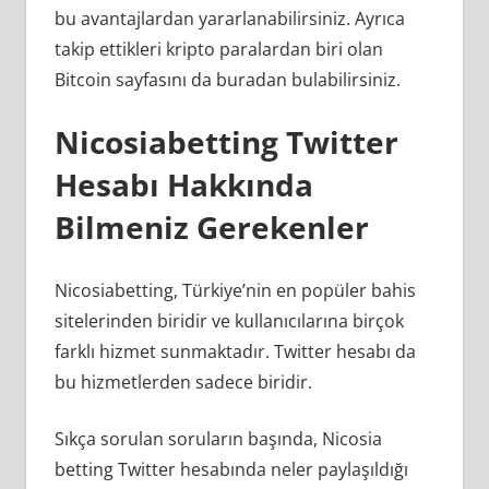
bu avantajlardan yararlanabilirsiniz. Ayrıca
takip ettikleri kripto paralardan biri olan
Bitcoin sayfasını da buradan bulabilirsiniz.
Nicosiabetting Twitter
Hesabı Hakkında
Bilmeniz Gerekenler
Nicosiabetting, Türkiye’nin en popüler bahis
sitelerinden biridir ve kullanıcılarına birçok
farklı hizmet sunmaktadır. Twitter hesabı da
bu hizmetlerden sadece biridir.
Sıkça sorulan soruların başında, Nicosia
betting Twitter hesabında neler paylaşıldığı