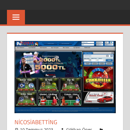
Skip
BAHIS
Canlı
to
bahis
content
SITELERI
siteleri'nin
güncel
TWITTER
twitter
giriş
GIRIŞ
ve
ADRESLERI,
x
giriş
CANLI
adreslerine
buradan
BAHIS
tek
SITELERI
tıkla
ulaşarak
X
bahis
NICOSIABETTING
oynayabilirsiniz.
GIRIŞ
10 Temmuz 2023
Gökhan Öner