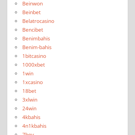
Beinwon
Beinbet
Belatrocasino
Bencibet
Benimbahis
Benim-bahis
1bitcasino
1000xbet
1win
1xcasino
18bet
3xlwin
24win
4kbahis
4n1kbahis
7bey