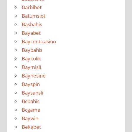
Barbibet
Batumslot
Basbahis
Bayabet
Bayconticasino
Baybahis
Baykolik
Baymisli
Baynesine
Bayspin
Baysansli
Bcbahis
Bcgame
Baywin
Bekabet