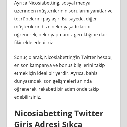
Ayrıca Nicosiabetting, sosyal medya
üzerinden müşterilerinin sorularını yanıtlar ve
tecrübelerini paylaşır. Bu sayede, diğer
müşterilerin bize neler yaşadıklarını
öğrenerek, neler yapmamız gerektiğine dair
fikir elde edebiliriz.
Sonuç olarak, Nicosiabetting’in Twitter hesabı,
en son kampanya ve bonus bilgilerini takip
etmek için ideal bir yerdir. Ayrıca, bahis
dünyasındaki son gelişmeleri anında
öğrenerek, rekabeti bir adım önde takip
edebilirsiniz.
Nicosiabetting Twitter
Giriş Adresi Sıkça