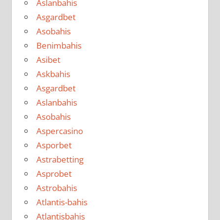
Aslanbahis
Asgardbet
Asobahis
Benimbahis
Asibet
Askbahis
Asgardbet
Aslanbahis
Asobahis
Aspercasino
Asporbet
Astrabetting
Asprobet
Astrobahis
Atlantis-bahis
Atlantisbahis