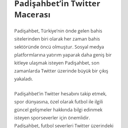
Padişahbet’in Twitter
Macerası
Padişahbet, Türkiye’nin önde gelen bahis
sitelerinden biri olarak her zaman bahis
sektöründe öncü olmuştur. Sosyal medya
platformlarına yatırım yaparak daha geniş bir
kitleye ulaşmak isteyen Padişahbet, son
zamanlarda Twitter üzerinde büyük bir çıkış
yakaladı.
Padişahbet’in Twitter hesabını takip etmek,
spor dünyasına, özel olarak futbol ile ilgili
güncel gelişmeler hakkında bilgi edinmek
isteyen sporseverler için önemlidir.
Padişahbet, futbol severleri Twitter üzerindeki