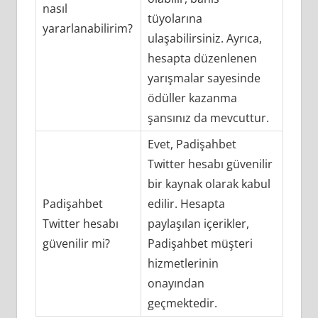
nasıl
tüyolarına
yararlanabilirim?
ulaşabilirsiniz. Ayrıca,
hesapta düzenlenen
yarışmalar sayesinde
ödüller kazanma
şansınız da mevcuttur.
Evet, Padişahbet
Twitter hesabı güvenilir
bir kaynak olarak kabul
Padişahbet
edilir. Hesapta
Twitter hesabı
paylaşılan içerikler,
güvenilir mi?
Padişahbet müşteri
hizmetlerinin
onayından
geçmektedir.