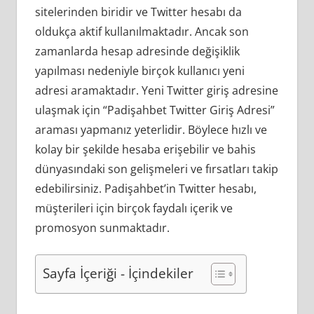
sitelerinden biridir ve Twitter hesabı da
ADRESLERI
oldukça aktif kullanılmaktadır. Ancak son
zamanlarda hesap adresinde değişiklik
yapılması nedeniyle birçok kullanıcı yeni
adresi aramaktadır. Yeni Twitter giriş adresine
ulaşmak için “Padişahbet Twitter Giriş Adresi”
araması yapmanız yeterlidir. Böylece hızlı ve
kolay bir şekilde hesaba erişebilir ve bahis
dünyasındaki son gelişmeleri ve fırsatları takip
edebilirsiniz. Padişahbet’in Twitter hesabı,
müşterileri için birçok faydalı içerik ve
promosyon sunmaktadır.
Sayfa İçeriği - İçindekiler