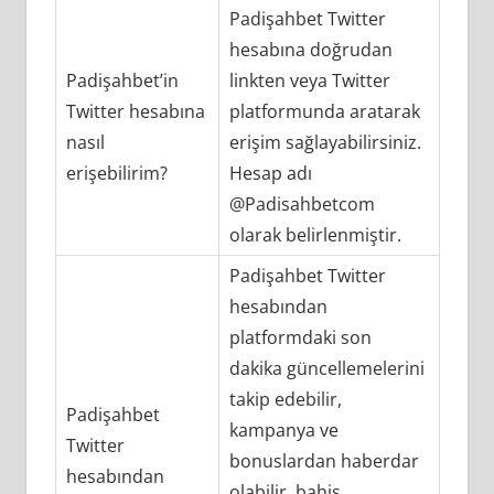
Padişahbet Twitter
hesabına doğrudan
Padişahbet’in
linkten veya Twitter
Twitter hesabına
platformunda aratarak
nasıl
erişim sağlayabilirsiniz.
erişebilirim?
Hesap adı
@Padisahbetcom
olarak belirlenmiştir.
Padişahbet Twitter
hesabından
platformdaki son
dakika güncellemelerini
takip edebilir,
Padişahbet
kampanya ve
Twitter
bonuslardan haberdar
hesabından
olabilir, bahis