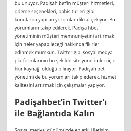
bulunuyor. Padişah bet’in müşteri hizmetleri,
ödeme seçenekleri, bahis türleri gibi
konularda yapılan yorumlar dikkat çekiyor. Bu
yorumların takip edilerek, Padişa hbet
yönetiminin müşteri memnuniyetini artırmak
için neler yapabileceği hakkında fikirler
edinmek mümkün. Twitter gibi sosyal medya
platformlarının bu şekilde site yönetimleri için
fikir kaynağı olduğu biliniyor. Padişah bet
yönetimi de bu yorumları takip ederek, hizmet
kalitesini artırmak için çalışmalar yapıyor.
Padişahbet’in Twitter’ı
ile Bağlantıda Kalın
Sosyal medya, günümüzde en etkili iletişim