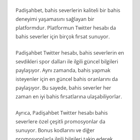
Padişahbet, bahis severlerin kaliteli bir bahis
deneyimi yaşamasını sağlayan bir
platformdur. Platformun Twitter hesabı da
bahis severler için birçok fırsat sunuyor.
Padişahbet Twitter hesabı, bahis severlerin en
sevdikleri spor dalları ile ilgili güncel bilgileri
paylaşıyor. Aynı zamanda, bahis yapmak
isteyenler için en güncel bahis oranlarını da
paylaşıyor. Bu sayede, bahis severler her
zaman en iyi bahis fırsatlarına ulaşabiliyorlar.
Ayrıca, Padişahbet Twitter hesabı bahis
severlere özel çeşitli promosyonlar da
sunuyor. Bonus kodlarını ve diğer
promosyonlarla ilgili bilgileri takip ederek,