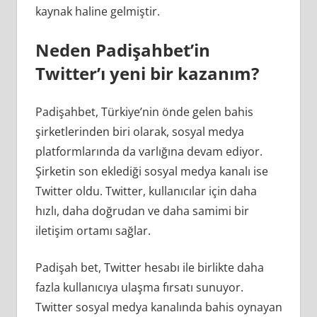
kaynak haline gelmiştir.
Neden Padişahbet’in
Twitter’ı yeni bir kazanım?
Padişahbet, Türkiye’nin önde gelen bahis
şirketlerinden biri olarak, sosyal medya
platformlarında da varlığına devam ediyor.
Şirketin son eklediği sosyal medya kanalı ise
Twitter oldu. Twitter, kullanıcılar için daha
hızlı, daha doğrudan ve daha samimi bir
iletişim ortamı sağlar.
Padişah bet, Twitter hesabı ile birlikte daha
fazla kullanıcıya ulaşma fırsatı sunuyor.
Twitter sosyal medya kanalında bahis oynayan