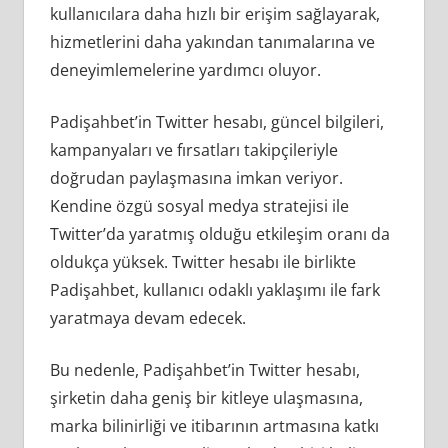
kullanıcılara daha hızlı bir erişim sağlayarak,
hizmetlerini daha yakından tanımalarına ve
deneyimlemelerine yardımcı oluyor.
Padişahbet’in Twitter hesabı, güncel bilgileri,
kampanyaları ve fırsatları takipçileriyle
doğrudan paylaşmasına imkan veriyor.
Kendine özgü sosyal medya stratejisi ile
Twitter’da yaratmış olduğu etkileşim oranı da
oldukça yüksek. Twitter hesabı ile birlikte
Padişahbet, kullanıcı odaklı yaklaşımı ile fark
yaratmaya devam edecek.
Bu nedenle, Padişahbet’in Twitter hesabı,
şirketin daha geniş bir kitleye ulaşmasına,
marka bilinirliği ve itibarının artmasına katkı