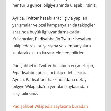
her türlü güncel bilgiye anında ulaşabilirsiniz.
Ayrıca, Twitter hesabı aracılığıyla yapılan
yarışmalar ve özel kampanyalar da takipçiler
arasında büyük ilgi uyandırmaktadır.
Kullanıcılar, Padişahbet’in Twitter hesabını
takip ederek, bu yarışma ve kampanyalara
katılarak ekstra kazanç elde edebilirler.
Padişahbet’in Twitter hesabına erişmek için,
@padisahbet adresini takip edebilirsiniz.
Ayrıca, Padişahbet hakkında daha detaylı
bilgiye Wikipedia’da yer alan sayfasından
erişebilirsiniz.
Padişahbet Wikipedia sayfasına buradan