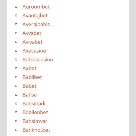
Auroombet
Avantajbet
Averajbahis
Avvabet
Avivabet
Axacasino
Babalacasino
Axbet
Babilbet
Babet
Bahse
Bahsinadi
Babilonbet
Bahsimvar
Banknotbet