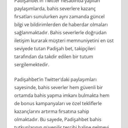
Padişahbet’in Twitter hesabında yapılan
paylaşımlarda, bahis severlere kazanç
fırsatları sunulurken aynı zamanda güncel
bilgi ve bildirimlerden de haberdar olmaları
sağlanmaktadır. Bahis severlerle doğrudan
iletişim kurarak müşteri memnuniyetini en üst
seviyede tutan Padişah bet, takipçileri
tarafından da takdir edilen bir tutum
sergilemektedir.
Padişahbet’in Twitter’daki paylaşımları
sayesinde, bahis severler hem güvenli bir
ortamda bahis yapma imkanı bulmakta hem
de bonus kampanyaları ve özel tekliflerle
kazançlarını artırma fırsatına sahip
olmaktadır. Bu sayede, Padişahbet bahis
tutkunlarının güvenilir tercihi haline gelmeyi