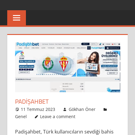
Skip
BAHIS
Canlı
to
bahis
content
SITELERI
siteleri'nin
güncel
TWITTER
twitter
giriş
GIRIŞ
ve
ADRESLERI,
x
giriş
CANLI
adreslerine
buradan
BAHIS
tek
PADIŞAHBET
SITELERI
tıkla
11 Temmuz 2023
Gökhan Öner
ulaşarak
X
Genel
Leave a comment
bahis
oynayabilirsiniz.
GIRIŞ
Padişahbet, Türk kullanıcıların sevdiği bahis