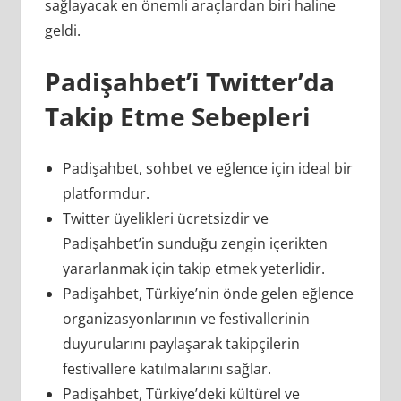
sağlayacak en önemli araçlardan biri haline
geldi.
Padişahbet’i Twitter’da
Takip Etme Sebepleri
Padişahbet, sohbet ve eğlence için ideal bir
platformdur.
Twitter üyelikleri ücretsizdir ve
Padişahbet’in sunduğu zengin içerikten
yararlanmak için takip etmek yeterlidir.
Padişahbet, Türkiye’nin önde gelen eğlence
organizasyonlarının ve festivallerinin
duyurularını paylaşarak takipçilerin
festivallere katılmalarını sağlar.
Padişahbet, Türkiye’deki kültürel ve