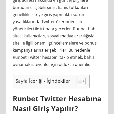
giriş adresi hakkında en güncel bilgilere
ADRESLERI
buradan erişebilirsiniz. Bahis tutkunları
genellikle siteye giriş yapmakta sorun
yaşadıklarında Twitter üzerinden site
yöneticileri ile irtibata geçerler. Runbet bahis
sitesi kullanıcıları, sosyal medya aracılığıyla
site ile ilgili önemli güncellemelere ve bonus
kampanyalarına erişebilirler. Bu nedenle
Runbet Twitter hesabını takip etmek, bahis
oynamak isteyenler için oldukça önemlidir.
Sayfa İçeriği - İçindekiler
Runbet Twitter Hesabına
Nasıl Giriş Yapılır?