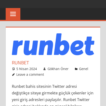
Skip
BAHIS
Canlı
to
bahis
content
SITELERI
siteleri'nin
güncel
TWITTER
twitter
giriş
GIRIŞ
ve
ADRESLERI,
x
giriş
CANLI
RUNBET
adreslerine
buradan
5 Nisan 2024
Gökhan Öner
Genel
BAHIS
Leave a comment
tek
SITELERI
tıkla
Runbet bahis sitesinin Twitter adresi
ulaşarak
X
değiştikçe siteye girmekte güçlük çekenler için
bahis
yeni giriş adresleri paylaşılır. Runbet Twitter
oynayabilirsiniz.
GIRIŞ