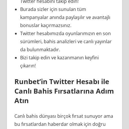
Twitter hesabını takip edin!
Burada sizler için sunulan tüm
kampanyalar anında paylaşılır ve avantajlı
bonuslar kaçırmazsınız.
Twitter hesabımızda oyunlarımızın en son
sürümleri, bahis analizleri ve canlı yayınlar
da bulunmaktadır.
Bizi takip edin ve kazanmanın keyfini
çıkarın!
Runbet’in Twitter Hesabı ile
Canlı Bahis Fırsatlarına Adım
Atın
Canlı bahis dünyası birçok fırsat sunuyor ama
bu fırsatlardan haberdar olmak için doğru