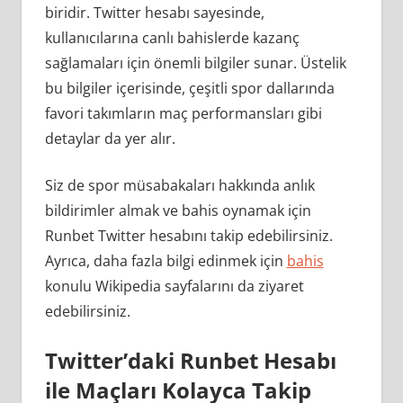
biridir. Twitter hesabı sayesinde,
kullanıcılarına canlı bahislerde kazanç
sağlamaları için önemli bilgiler sunar. Üstelik
bu bilgiler içerisinde, çeşitli spor dallarında
favori takımların maç performansları gibi
detaylar da yer alır.
Siz de spor müsabakaları hakkında anlık
bildirimler almak ve bahis oynamak için
Runbet Twitter hesabını takip edebilirsiniz.
Ayrıca, daha fazla bilgi edinmek için
bahis
konulu Wikipedia sayfalarını da ziyaret
edebilirsiniz.
Twitter’daki Runbet Hesabı
ile Maçları Kolayca Takip