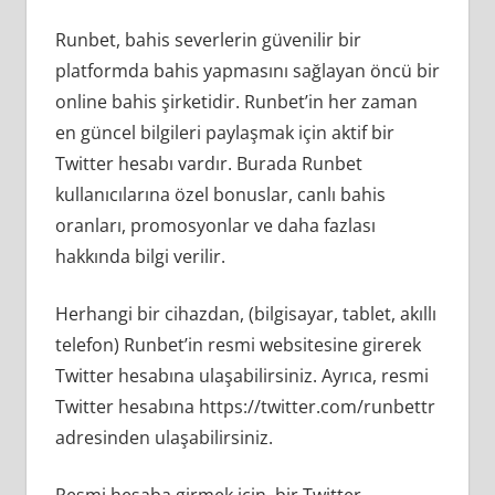
Runbet, bahis severlerin güvenilir bir
platformda bahis yapmasını sağlayan öncü bir
online bahis şirketidir. Runbet’in her zaman
en güncel bilgileri paylaşmak için aktif bir
Twitter hesabı vardır. Burada Runbet
kullanıcılarına özel bonuslar, canlı bahis
oranları, promosyonlar ve daha fazlası
hakkında bilgi verilir.
Herhangi bir cihazdan, (bilgisayar, tablet, akıllı
telefon) Runbet’in resmi websitesine girerek
Twitter hesabına ulaşabilirsiniz. Ayrıca, resmi
Twitter hesabına https://twitter.com/runbettr
adresinden ulaşabilirsiniz.
Resmi hesaba girmek için, bir Twitter