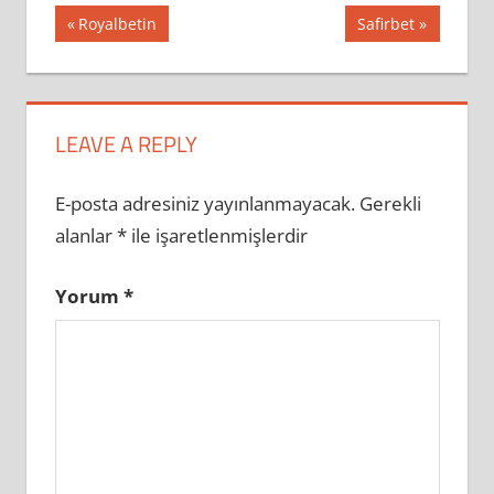
Yazı
Previous
Next
Royalbetin
Safirbet
Post:
Post:
gezinmesi
LEAVE A REPLY
E-posta adresiniz yayınlanmayacak.
Gerekli
alanlar
*
ile işaretlenmişlerdir
Yorum
*