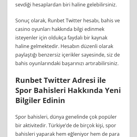
sevdiği hesaplardan biri haline gelebilirsiniz.
Sonuç olarak, Runbet Twitter hesabı, bahis ve
casino oyunları hakkında bilgi edinmek
isteyenler için oldukça faydalı bir kaynak
haline gelmektedir. Hesabın düzenli olarak
paylaştığı benzersiz içerikler sayesinde, siz de
bahis oyunlarındaki başarınızı artırabilirsiniz.
Runbet Twitter Adresi ile
Spor Bahisleri Hakkında Yeni
Bilgiler Edinin
Spor bahisleri, dünya genelinde çok popüler
bir aktivitedir. Türkiye’de de birçok kişi, spor
bahisleri yaparak hem eğleniyor hem de para