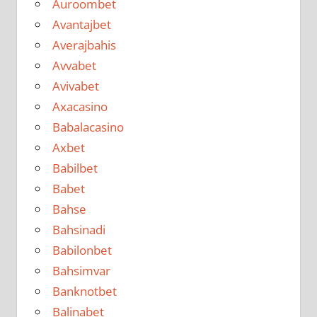
Auroombet
Avantajbet
Averajbahis
Avvabet
Avivabet
Axacasino
Babalacasino
Axbet
Babilbet
Babet
Bahse
Bahsinadi
Babilonbet
Bahsimvar
Banknotbet
Balinabet