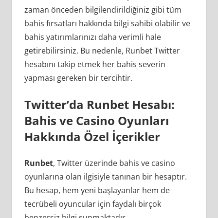
zaman önceden bilgilendirildiğiniz gibi tüm
bahis fırsatları hakkında bilgi sahibi olabilir ve
bahis yatırımlarınızı daha verimli hale
getirebilirsiniz. Bu nedenle, Runbet Twitter
hesabını takip etmek her bahis severin
yapması gereken bir tercihtir.
Twitter’da Runbet Hesabı:
Bahis ve Casino Oyunları
Hakkında Özel İçerikler
Runbet
, Twitter üzerinde bahis ve casino
oyunlarına olan ilgisiyle tanınan bir hesaptır.
Bu hesap, hem yeni başlayanlar hem de
tecrübeli oyuncular için faydalı birçok
benzersiz bilgi sunmaktadır.