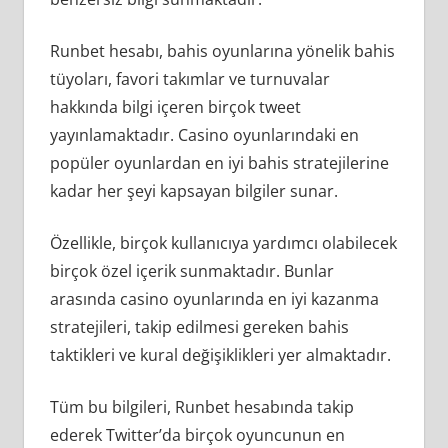
Runbet hesabı, bahis oyunlarına yönelik bahis
tüyoları, favori takımlar ve turnuvalar
hakkında bilgi içeren birçok tweet
yayınlamaktadır. Casino oyunlarındaki en
popüler oyunlardan en iyi bahis stratejilerine
kadar her şeyi kapsayan bilgiler sunar.
Özellikle, birçok kullanıcıya yardımcı olabilecek
birçok özel içerik sunmaktadır. Bunlar
arasında casino oyunlarında en iyi kazanma
stratejileri, takip edilmesi gereken bahis
taktikleri ve kural değişiklikleri yer almaktadır.
Tüm bu bilgileri, Runbet hesabında takip
ederek Twitter’da birçok oyuncunun en