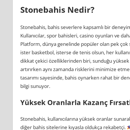
Stonebahis Nedir?
Stonebahis, bahis severlere kapsamlı bir deneyi
Kullanıcılar, spor bahisleri, casino oyunları ve dah
Platform, dünya genelinde popüler olan pek çok s
ister basketbol, isterse de tenis olsun, her kullan
dikkat çekici özelliklerinden biri, sunduğu yüksek 
artırırken aynı zamanda risklerini minimize etme
tasarımı sayesinde, bahis oynarken rahat bir 
bilgi sunuyor.
Yüksek Oranlarla Kazanç Fırsatl
Stonebahis, kullanıcılarına yüksek oranlar sunarak
diğer bahis sitelerine kıyasla oldukça rekabetçi.