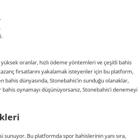
.
.
i.
 yüksek oranlar, hızlı ödeme yöntemleri ve çeşitli bahis
azanç fırsatlarını yakalamak isteyenler için bu platform,
eyen bahis dünyasında, Stonebahis’in sunduğu olanaklar,
Eğer bahis oynamayı düşünüyorsanız, Stonebahis’i denemeyi
kleri
si sunuyor. Bu platformda spor bahislerinin yanı sıra,