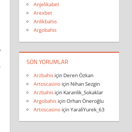
Anjelikabet
Arexbet
Anlikbahis
Argobahis
,
SON YORUMLAR
.
Arzbahis
için
Deren Özkan
Artoscasino
için
Nihan Sezgin
Arzbahis
için
Karanlik_Sokaklar
Argobahis
için
Orhan Öneroğlu
Artoscasino
için
YaraliYurek_63