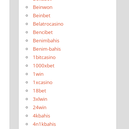
Beinwon
Beinbet
Belatrocasino
Bencibet
Benimbahis
Benim-bahis
1bitcasino
1000xbet
1win
1xcasino
18bet
3xlwin
24win
4kbahis
4n1kbahis