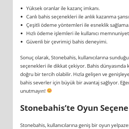
Yüksek oranlar ile kazanç imkanı.
Canlı bahis seçenekleri ile anlık kazanma şansı
Çeşitli ödeme yöntemleri ile esneklik sağlama
Hızlı ödeme işlemleri ile kullanıcı memnuniyet
Güvenli bir çevrimiçi bahis deneyimi.
Sonuç olarak, Stonebahis, kullanıcılarına sunduğu
seçenekleri ile dikkat çekiyor. Bahis dünyasında k
doğru bir tercih olabilir. Hızla gelişen ve genişl
bahis severler için büyük bir avantaj sağlıyor. 
unutmayın!
Stonebahis’te Oyun Seçene
Stonebahis, kullanıcılarına geniş bir oyun yelpaze