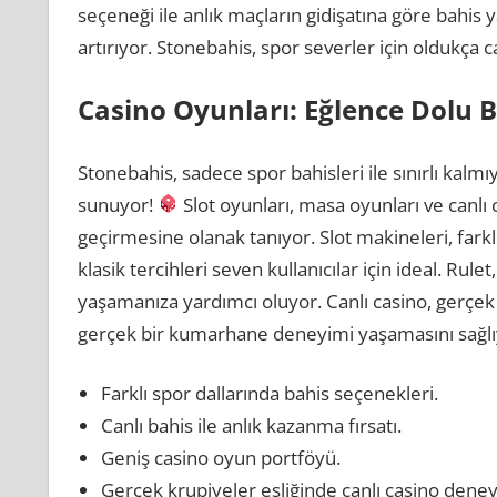
seçeneği ile anlık maçların gidişatına göre bahis
artırıyor. Stonebahis, spor severler için oldukça c
Casino Oyunları: Eğlence Dolu 
Stonebahis, sadece spor bahisleri ile sınırlı kalmı
sunuyor!
Slot oyunları, masa oyunları ve canlı 
geçirmesine olanak tanıyor. Slot makineleri, farklı
klasik tercihleri seven kullanıcılar için ideal. Rul
yaşamanıza yardımcı oluyor. Canlı casino, gerçek
gerçek bir kumarhane deneyimi yaşamasını sağlıyo
Farklı spor dallarında bahis seçenekleri.
Canlı bahis ile anlık kazanma fırsatı.
Geniş casino oyun portföyü.
Gerçek krupiyeler eşliğinde canlı casino deney