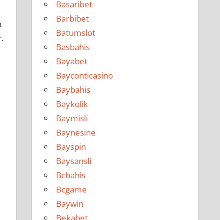
Basaribet
Barbibet
n
Batumslot
.
Basbahis
Bayabet
Bayconticasino
Baybahis
Baykolik
Baymisli
Baynesine
Bayspin
Baysansli
Bcbahis
Bcgame
Baywin
Bekabet