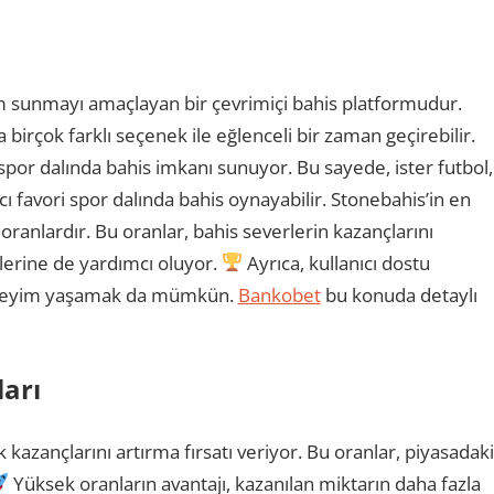
m sunmayı amaçlayan bir çevrimiçi bahis platformudur.
a birçok farklı seçenek ile eğlenceli bir zaman geçirebilir.
por dalında bahis imkanı sunuyor. Bu sayede, ister futbol,
ıcı favori spor dalında bahis oynayabilir. Stonebahis’in en
oranlardır. Bu oranlar, bahis severlerin kazançlarını
lerine de yardımcı oluyor.
Ayrıca, kullanıcı dostu
deneyim yaşamak da mümkün.
Bankobet
bu konuda detaylı
arı
 kazançlarını artırma fırsatı veriyor. Bu oranlar, piyasadaki
Yüksek oranların avantajı, kazanılan miktarın daha fazla