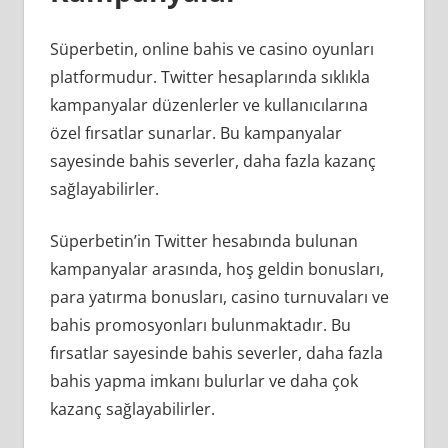
Süperbetin, online bahis ve casino oyunları
platformudur. Twitter hesaplarında sıklıkla
kampanyalar düzenlerler ve kullanıcılarına
özel fırsatlar sunarlar. Bu kampanyalar
sayesinde bahis severler, daha fazla kazanç
sağlayabilirler.
Süperbetin’in Twitter hesabında bulunan
kampanyalar arasında, hoş geldin bonusları,
para yatırma bonusları, casino turnuvaları ve
bahis promosyonları bulunmaktadır. Bu
fırsatlar sayesinde bahis severler, daha fazla
bahis yapma imkanı bulurlar ve daha çok
kazanç sağlayabilirler.