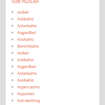
SON YAZILAR
Asibet
Askbahis
Aslanbahis
Asgardbet
Asobahis
Benimbahis
Asibet
Askbahis
Asgardbet
Aslanbahis
Asobahis
Aspercasino
Asporbet
Astrabetting