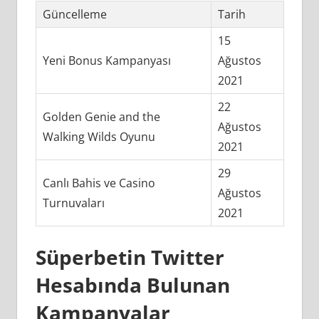
Güncelleme
Tarih
15
Yeni Bonus Kampanyası
Ağustos
2021
22
Golden Genie and the
Ağustos
Walking Wilds Oyunu
2021
29
Canlı Bahis ve Casino
Ağustos
Turnuvaları
2021
Süperbetin Twitter
Hesabında Bulunan
Kampanyalar