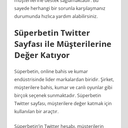
müşterilerine destek sağlamaktadır. Bu
sayede herhangi bir sorunla karşılaşmanız
durumunda hızlıca yardım alabilirsiniz.
Süperbetin Twitter
Sayfası ile Müşterilerine
Değer Katıyor
Süperbetin, online bahis ve kumar
endüstrisinde lider markalardan biridir. Şirket,
müşterilere bahis, kumar ve canlı oyunlar gibi
birçok seçenek sunmaktadır. Süperbetin
Twitter sayfası, müşterilere değer katmak için
kullanılan bir araçtır.
Süperbetin’in Twitter hesabı, müşterilerin