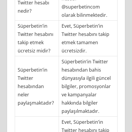
Twitter hesabı
@superbetincom
nedir?
olarak bilinmektedir.
Süperbetin’in
Evet, Süperbetin’in
Twitter hesabını
Twitter hesabını takip
takip etmek
etmek tamamen
ücretsiz midir?
ücretsizdir.
Süperbetin’in Twitter
Süperbetin’in
hesabından bahis
Twitter
dünyasıyla ilgili güncel
hesabından
bilgiler, promosyonlar
neler
ve kampanyalar
paylaşmaktadır?
hakkında bilgiler
paylaşılmaktadır.
Evet, Süperbetin’in
Twitter hesabını takip