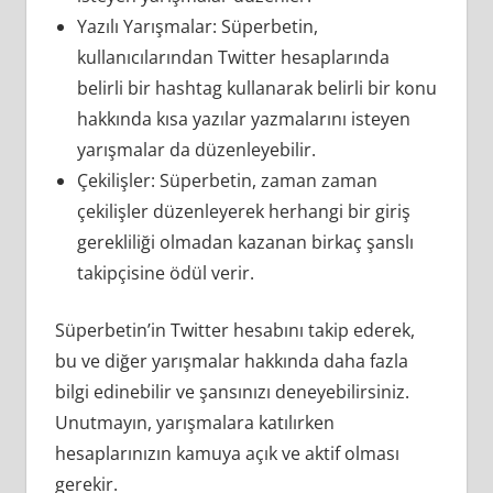
Yazılı Yarışmalar: Süperbetin,
kullanıcılarından Twitter hesaplarında
belirli bir hashtag kullanarak belirli bir konu
hakkında kısa yazılar yazmalarını isteyen
yarışmalar da düzenleyebilir.
Çekilişler: Süperbetin, zaman zaman
çekilişler düzenleyerek herhangi bir giriş
gerekliliği olmadan kazanan birkaç şanslı
takipçisine ödül verir.
Süperbetin’in Twitter hesabını takip ederek,
bu ve diğer yarışmalar hakkında daha fazla
bilgi edinebilir ve şansınızı deneyebilirsiniz.
Unutmayın, yarışmalara katılırken
hesaplarınızın kamuya açık ve aktif olması
gerekir.