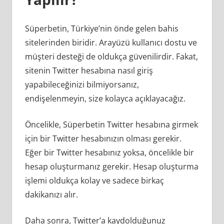
Süperbetin, Türkiye’nin önde gelen bahis
sitelerinden biridir. Arayüzü kullanıcı dostu ve
müşteri desteği de oldukça güvenilirdir. Fakat,
sitenin Twitter hesabına nasıl giriş
yapabileceğinizi bilmiyorsanız,
endişelenmeyin, size kolayca açıklayacağız.
Öncelikle, Süperbetin Twitter hesabına girmek
için bir Twitter hesabınızın olması gerekir.
Eğer bir Twitter hesabınız yoksa, öncelikle bir
hesap oluşturmanız gerekir. Hesap oluşturma
işlemi oldukça kolay ve sadece birkaç
dakikanızı alır.
Daha sonra, Twitter’a kaydolduğunuz