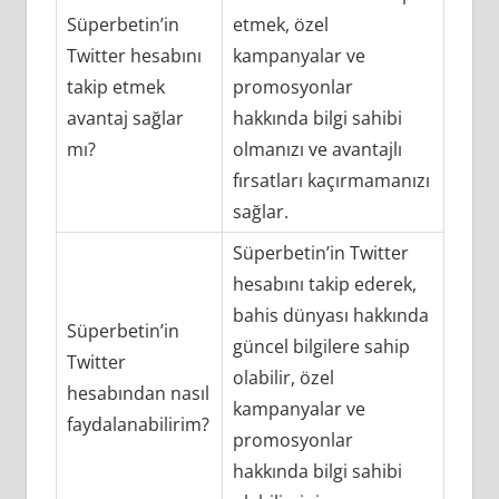
Süperbetin’in
etmek, özel
Twitter hesabını
kampanyalar ve
takip etmek
promosyonlar
avantaj sağlar
hakkında bilgi sahibi
mı?
olmanızı ve avantajlı
fırsatları kaçırmamanızı
sağlar.
Süperbetin’in Twitter
hesabını takip ederek,
bahis dünyası hakkında
Süperbetin’in
güncel bilgilere sahip
Twitter
olabilir, özel
hesabından nasıl
kampanyalar ve
faydalanabilirim?
promosyonlar
hakkında bilgi sahibi