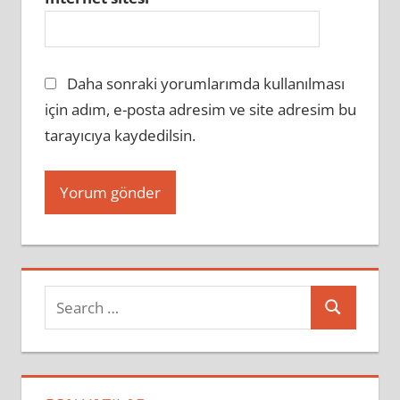
Daha sonraki yorumlarımda kullanılması
için adım, e-posta adresim ve site adresim bu
tarayıcıya kaydedilsin.
Search
Search
for: