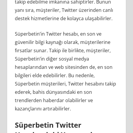
takip edebilme imkanına sahiptirler. Bunun
yanı sıra, müşteriler, Twitter üzerinden canlı
destek hizmetlerine de kolayca ulaşabilirler.
Süperbetin’in Twitter hesabı, en son ve
güvenilir bilgi kaynağı olarak, müşterilerine
fırsatlar sunar. Takip ile birlikte, müşteriler,
Süperbetin’in diğer sosyal medya
hesaplarından ve web sitesinden de, en son
bilgileri elde edebilirler. Bu nedenle,
Süperbetin müşterileri, Twitter hesabını takip
ederek, bahis dünyasındaki en son
trendlerden haberdar olabilirler ve
kazançlarını artırabilirler.
Süperbetin Twitter