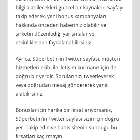
bilgi alabilecekleri güncel bir kaynaktır. Sayfayı
takip ederek, yeni bonus kampanyaları
hakkında önceden haberiniz olabilir ve
şirketin düzenlediği yarışmalar ve
etkinliklerden faydalanabilirsiniz.
Ayrıca, Süperbetin’in Twitter sayfası, müşteri
hizmetleri ekibi ile iletişim kurmanız için de
doğru bir yerdir. Sorularınızı tweetleyerek
veya doğrudan mesaj göndererek yanıt
alabilirsiniz.
Bonuslar için harika bir fırsat arıyorsanız,
Süperbetin’in Twitter sayfası sizin için doğru
yer. Takip edin ve bahis sitenin sunduğu bu
fırsatları kaçırmayın.