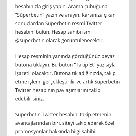
hesabınızla giriş yapın. Arama çubuğuna
“Süperbetin” yazın ve arayın. Karşınıza çıkan
sonuçlardan Süperbetin resmi Twitter
hesabını bulun. Hesap sahibi ismi
@superbetin olarak görüntülenecektir.
Hesap resminin yanında gördüğünüz beyaz
butona tıklayın. Bu buton “Takip Et” yazısıyla
işaretli olacaktır. Butona tıkladığınızda, takip
etme işlemi gerçekleştirilir ve artık Süperbetin
Twitter hesabının paylaşımlarını takip
edebilirsiniz.
Süperbetin Twitter hesabını takip etmenin
avantajlarından biri, siteyi takip ederek özel
promosyonlar hakkında bilgi sahibi