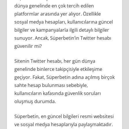
dünya genelinde en çok tercih edilen
platformlar arasında yer alıyor. Özellikle
sosyal medya hesapları, kullanıcılarına güncel
bilgiler ve kampanyalarla ilgili detaylı bilgiler
sunuyor. Ancak, Süperbetin’in Twitter hesabı
güvenilir mi?
Sitenin Twitter hesabı, her gün dünya
genelinde binlerce takipçisiyle etkileşime
geçiyor. Fakat, Süperbetin adına açılmış birçok
sahte hesap bulunması sebebiyle,
kullanıcıların kafasında güvenlik soruları
oluşmuş durumda.
Süperbetin, en güncel bilgileri resmi websitesi
ve sosyal medya hesaplarıyla paylaşmaktadır.