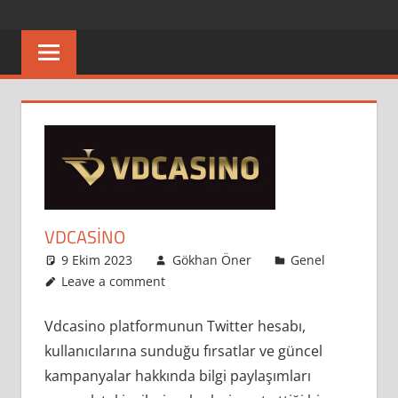
Skip
BAHIS
Canlı
to
bahis
content
SITELERI
siteleri'nin
güncel
TWITTER
twitter
giriş
GIRIŞ
ve
ADRESLERI,
x
giriş
CANLI
VDCASINO
adreslerine
buradan
9 Ekim 2023
Gökhan Öner
Genel
BAHIS
tek
Leave a comment
SITELERI
tıkla
Vdcasino platformunun Twitter hesabı,
ulaşarak
X
kullanıcılarına sunduğu fırsatlar ve güncel
bahis
oynayabilirsiniz.
kampanyalar hakkında bilgi paylaşımları
GIRIŞ