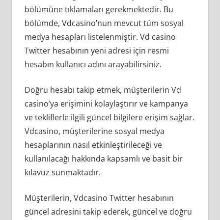
bölümüne tıklamaları gerekmektedir. Bu
bölümde, Vdcasino’nun mevcut tüm sosyal
medya hesapları listelenmiştir. Vd casino
Twitter hesabının yeni adresi için resmi
hesabın kullanıcı adını arayabilirsiniz.
Doğru hesabı takip etmek, müşterilerin Vd
casino’ya erişimini kolaylaştırır ve kampanya
ve tekliflerle ilgili güncel bilgilere erişim sağlar.
Vdcasino, müşterilerine sosyal medya
hesaplarının nasıl etkinleştirileceği ve
kullanılacağı hakkında kapsamlı ve basit bir
kılavuz sunmaktadır.
Müşterilerin, Vdcasino Twitter hesabının
güncel adresini takip ederek, güncel ve doğru