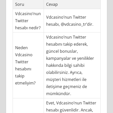
Soru
Cevap
Vdcasino’nun
Vdcasino’nun Twitter
Twitter
hesabı, @vdcasino_tr’dir.
hesabı nedir?
Vdcasino’nun Twitter
hesabını takip ederek,
Neden
güncel bonuslar,
Vdcasino
kampanyalar ve yenilikler
Twitter
hakkında bilgi sahibi
hesabını
olabilirsiniz. Ayrıca,
takip
müşteri hizmetleri ile
etmeliyim?
iletişime geçmeniz de
mümkündür.
Evet, Vdcasino’nun Twitter
hesabı güvenlidir. Ancak,