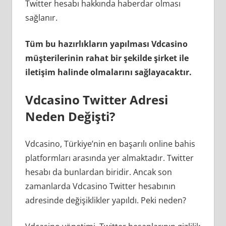
Twitter hesabı hakkında haberdar olması
sağlanır.
Tüm bu hazırlıkların yapılması Vdcasino
müşterilerinin rahat bir şekilde şirket ile
iletişim halinde olmalarını sağlayacaktır.
Vdcasino Twitter Adresi
Neden Değişti?
Vdcasino, Türkiye’nin en başarılı online bahis
platformları arasında yer almaktadır. Twitter
hesabı da bunlardan biridir. Ancak son
zamanlarda Vdcasino Twitter hesabının
adresinde değişiklikler yapıldı. Peki neden?