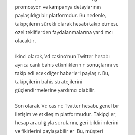
promosyon ve kampanya detaylarının
paylaşıldığı bir platformdur. Bu nedenle,
takipçilerin sürekli olarak hesabı takip etmesi,
özel tekliflerden faydalanmalarına yardımcı
olacaktır.
İkinci olarak, Vd casino’nun Twitter hesabı
ayrıca canlı bahis etkinliklerinin sonuçlarını ve
takip edilecek diğer haberleri paylaşır. Bu,
takipçilerin bahis stratejilerini
güçlendirmelerine yardımcı olabilir.
Son olarak, Vd casino Twitter hesabı, genel bir
iletişim ve etkileşim platformudur. Takipçiler,
hesap aracılığıyla sorularını, geri bildirimlerini
ve fikirlerini paylaşabilirler. Bu, müşteri