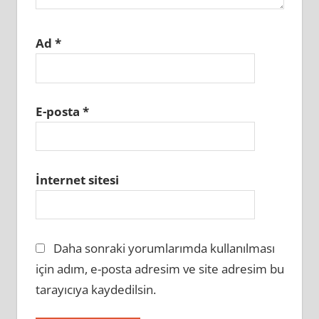
Ad
*
E-posta
*
İnternet sitesi
Daha sonraki yorumlarımda kullanılması
için adım, e-posta adresim ve site adresim bu
tarayıcıya kaydedilsin.