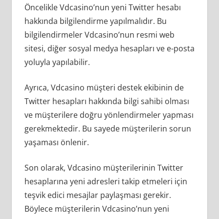
Öncelikle Vdcasino’nun yeni Twitter hesabı
hakkında bilgilendirme yapılmalıdır. Bu
bilgilendirmeler Vdcasino’nun resmi web
sitesi, diğer sosyal medya hesapları ve e-posta
yoluyla yapılabilir.
Ayrıca, Vdcasino müşteri destek ekibinin de
Twitter hesapları hakkında bilgi sahibi olması
ve müşterilere doğru yönlendirmeler yapması
gerekmektedir. Bu sayede müşterilerin sorun
yaşaması önlenir.
Son olarak, Vdcasino müşterilerinin Twitter
hesaplarına yeni adresleri takip etmeleri için
teşvik edici mesajlar paylaşması gerekir.
Böylece müşterilerin Vdcasino’nun yeni