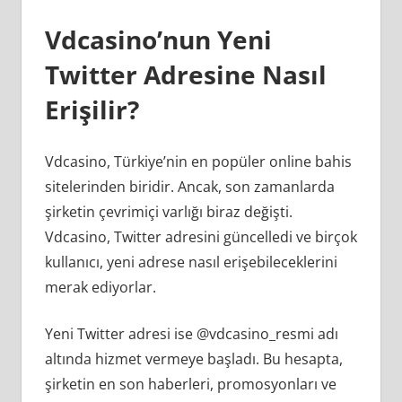
Vdcasino’nun Yeni
Twitter Adresine Nasıl
Erişilir?
Vdcasino, Türkiye’nin en popüler online bahis
sitelerinden biridir. Ancak, son zamanlarda
şirketin çevrimiçi varlığı biraz değişti.
Vdcasino, Twitter adresini güncelledi ve birçok
kullanıcı, yeni adrese nasıl erişebileceklerini
merak ediyorlar.
Yeni Twitter adresi ise @vdcasino_resmi adı
altında hizmet vermeye başladı. Bu hesapta,
şirketin en son haberleri, promosyonları ve