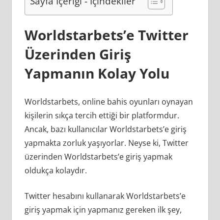
Sayfa İçeriği - İçindekiler
Worldstarbets’e Twitter
Üzerinden Giriş
Yapmanın Kolay Yolu
Worldstarbets, online bahis oyunları oynayan
kişilerin sıkça tercih ettiği bir platformdur.
Ancak, bazı kullanıcılar Worldstarbets’e giriş
yapmakta zorluk yaşıyorlar. Neyse ki, Twitter
üzerinden Worldstarbets’e giriş yapmak
oldukça kolaydır.
Twitter hesabını kullanarak Worldstarbets’e
giriş yapmak için yapmanız gereken ilk şey,