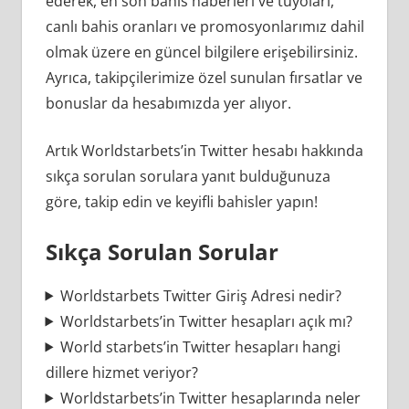
ederek, en son bahis haberleri ve tüyoları,
canlı bahis oranları ve promosyonlarımız dahil
olmak üzere en güncel bilgilere erişebilirsiniz.
Ayrıca, takipçilerimize özel sunulan fırsatlar ve
bonuslar da hesabımızda yer alıyor.
Artık Worldstarbets’in Twitter hesabı hakkında
sıkça sorulan sorulara yanıt bulduğunuza
göre, takip edin ve keyifli bahisler yapın!
Sıkça Sorulan Sorular
Worldstarbets Twitter Giriş Adresi nedir?
Worldstarbets’in Twitter hesapları açık mı?
World starbets’in Twitter hesapları hangi
dillere hizmet veriyor?
Worldstarbets’in Twitter hesaplarında neler