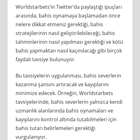
Worldstarbets’in Twitter’da paylaştığı ipuçları
arasında, bahis oynamaya başlamadan önce
nelere dikkat etmeniz gerektiği, bahis
stratejilerinin nasıl geliştirilebileceği, bahis
tahminlerinin nasıl yapılması gerektiği ve kötü
bahis yapmaktan nasıl kaçınılacağı gibi birçok
faydalı tavsiye bulunuyor.
Bu tavsiyelerin uygulanması, bahis severlerin
kazanma şansını artıracak ve kayıplarını
minimize edecek. Örneğin, Worldstarbets
tavsiyelerinde, bahis severlerin yalnızca kendi
uzmanlık alanlarında bahis oynamaları ve
kayıplarını kontrol altında tutabilmeleri için
bahis tutarı belirlemeleri gerektiği
vurgulanıyor.