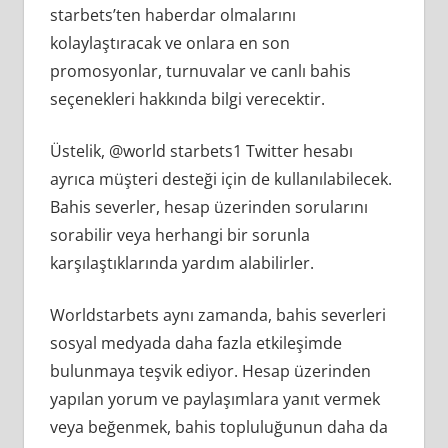
starbets’ten haberdar olmalarını
kolaylaştıracak ve onlara en son
promosyonlar, turnuvalar ve canlı bahis
seçenekleri hakkında bilgi verecektir.
Üstelik, @world starbets1 Twitter hesabı
ayrıca müşteri desteği için de kullanılabilecek.
Bahis severler, hesap üzerinden sorularını
sorabilir veya herhangi bir sorunla
karşılaştıklarında yardım alabilirler.
Worldstarbets aynı zamanda, bahis severleri
sosyal medyada daha fazla etkileşimde
bulunmaya teşvik ediyor. Hesap üzerinden
yapılan yorum ve paylaşımlara yanıt vermek
veya beğenmek, bahis topluluğunun daha da