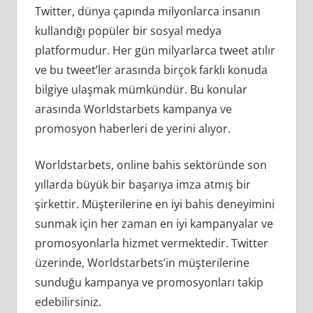
Twitter, dünya çapında milyonlarca insanın
kullandığı popüler bir sosyal medya
platformudur. Her gün milyarlarca tweet atılır
ve bu tweet’ler arasında birçok farklı konuda
bilgiye ulaşmak mümkündür. Bu konular
arasında Worldstarbets kampanya ve
promosyon haberleri de yerini alıyor.
Worldstarbets, online bahis sektöründe son
yıllarda büyük bir başarıya imza atmış bir
şirkettir. Müşterilerine en iyi bahis deneyimini
sunmak için her zaman en iyi kampanyalar ve
promosyonlarla hizmet vermektedir. Twitter
üzerinde, Worldstarbets’in müşterilerine
sunduğu kampanya ve promosyonları takip
edebilirsiniz.