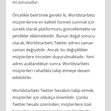
mi sorusudur.
Öncelikle belirtmek gerekir ki, Worldstarbets
müşterilerine en kaliteli hizmeti sunmak için
sürekli olarak platformunu güncellemekte ve
yenilikler eklemektedir. Bunun doğal sonucu
olarak, Worldstarbets Twitter adresi zaman
zaman değişebilir. Ancak, bu değişiklikler
müşterilere önceden duyurulmaktadır. Yeni
adres açıklandıktan sonra, Worldstarbets
müşterileri rahatlıkla takip etmeye devam
edebilirler.
Worldstarbets Twitter hesabını takip etmek,
müşteriler için oldukça önemlidir. Çünkü
Twitter hesabı üzerinden, müşterilere özel