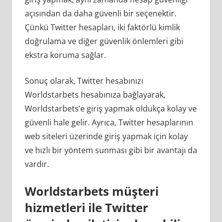
açısından da daha güvenli bir seçenektir.
Çünkü Twitter hesapları, iki faktörlü kimlik
doğrulama ve diğer güvenlik önlemleri gibi
ekstra koruma sağlar.
Sonuç olarak, Twitter hesabınızı
Worldstarbets hesabınıza bağlayarak,
Worldstarbets’e giriş yapmak oldukça kolay ve
güvenli hale gelir. Ayrıca, Twitter hesaplarının
web siteleri üzerinde giriş yapmak için kolay
ve hızlı bir yöntem sunması gibi bir avantajı da
vardır.
Worldstarbets müşteri
hizmetleri ile Twitter