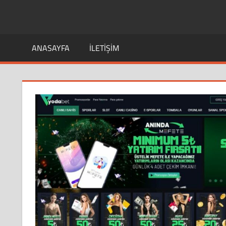
Skip
to
BAHIS
Canlı
content
bahis
ANASAYFA
İLETIŞIM
SITELERI
siteleri'nin
güncel
TWITTER
twitter
giriş
GIRIŞ
ve
x
ADRESLERI,
giriş
adreslerine
CANLI
buradan
tek
BAHIS
tıkla
ulaşarak
SITELERI
bahis
oynayabilirsiniz.