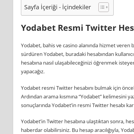
Sayfa İçeriği - İçindekiler
Yodabet Resmi Twitter Hes
Yodabet, bahis ve casino alanında hizmet veren bir
sürdüren Yodabet, buradaki hesabından kullanıcıl
hesabına nasıl ulaşabileceğinizi öğrenmek isteyenl
yapacağız.
Yodabet resmi Twitter hesabını bulmak için öncel
Ardından arama kısmına “Yodabet” kelimesini yaza
sonuçlarında Yodabet’in resmi Twitter hesabı karş
Yodabet’in Twitter hesabına ulaştıktan sonra, hes
haberdar olabilirsiniz. Bu hesap aracılığıyla, Yod