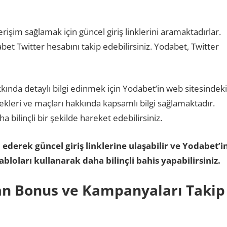
erişim sağlamak için güncel giriş linklerini aramaktadırlar.
abet Twitter hesabını takip edebilirsiniz. Yodabet, Twitter
ında detaylı bilgi edinmek için Yodabet’in web sitesindeki
enekleri ve maçları hakkında kapsamlı bilgi sağlamaktadır.
 bilinçli bir şekilde hareket edebilirsiniz.
ederek güncel giriş linklerine ulaşabilir ve Yodabet’i
loları kullanarak daha bilinçli bahis yapabilirsiniz.
an Bonus ve Kampanyaları Takip