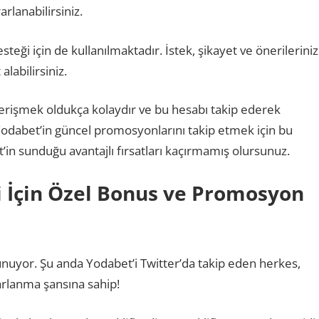
lanabilirsiniz.
ği için de kullanılmaktadır. İstek, şikayet ve önerileriniz
alabilirsiniz.
erişmek oldukça kolaydır ve bu hesabı takip ederek
 Yodabet’in güncel promosyonlarını takip etmek için bu
’in sunduğu avantajlı fırsatları kaçırmamış olursunuz.
i İçin Özel Bonus ve Promosyon
 sunuyor. Şu anda Yodabet’i Twitter’da takip eden herkes,
arlanma şansına sahip!