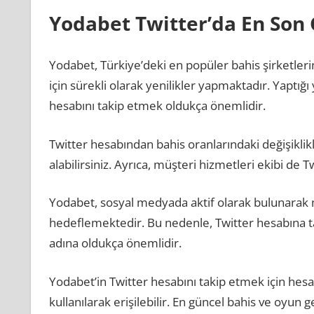
Yodabet Twitter’da En Son 
Yodabet, Türkiye’deki en popüler bahis şirketler
için sürekli olarak yenilikler yapmaktadır. Yaptığı y
hesabını takip etmek oldukça önemlidir.
Twitter hesabından bahis oranlarındaki değişiklik
alabilirsiniz. Ayrıca, müşteri hizmetleri ekibi de 
Yodabet, sosyal medyada aktif olarak bulunarak m
hedeflemektedir. Bu nedenle, Twitter hesabına ta
adına oldukça önemlidir.
Yodabet’in Twitter hesabını takip etmek için hes
kullanılarak erişilebilir. En güncel bahis ve oyu