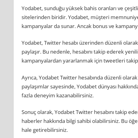
Yodabet, sunduğu yüksek bahis oranları ve çeşitl
sitelerinden biridir. Yodabet, müşteri memnuniyeti
kampanyalar da sunar. Ancak bonus ve kampanya 
Yodabet, Twitter hesabı üzerinden düzenli olarak
paylaşır. Bu nedenle, hesabını takip ederek yeni
kampanyalardan yararlanmak için tweetleri taki
Ayrıca, Yodabet Twitter hesabında düzenli olarak
paylaşımlar sayesinde, Yodabet dünyası hakkında da
fazla deneyim kazanabilirsiniz.
Sonuç olarak, Yodabet Twitter hesabını takip ed
haberler hakkında bilgi sahibi olabilirsiniz. Bu ö
hale getirebilirsiniz.