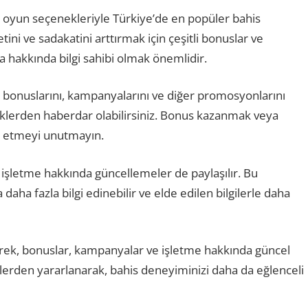
i oyun seçenekleriyle Türkiye’de en popüler bahis
ni ve sadakatini arttırmak için çeşitli bonuslar ve
hakkında bilgi sahibi olmak önemlidir.
 bonuslarını, kampanyalarını ve diğer promosyonlarını
liklerden haberdar olabilirsiniz. Bonus kazanmak veya
p etmeyi unutmayın.
 işletme hakkında güncellemeler de paylaşılır. Bu
ha fazla bilgi edinebilir ve elde edilen bilgilerle daha
erek, bonuslar, kampanyalar ve işletme hakkında güncel
ğelerden yararlanarak, bahis deneyiminizi daha da eğlenceli