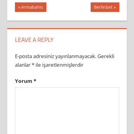
Yazı
Previous
Next
Armabahis
Berlinbet
Post:
Post:
gezinmesi
LEAVE A REPLY
E-posta adresiniz yayınlanmayacak.
Gerekli
alanlar
*
ile işaretlenmişlerdir
Yorum
*