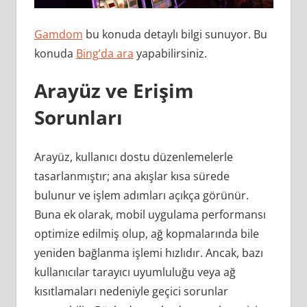
Gamdom
bu konuda detaylı bilgi sunuyor. Bu
konuda
Bing’da ara
yapabilirsiniz.
Arayüz ve Erişim
Sorunları
Arayüz, kullanıcı dostu düzenlemelerle
tasarlanmıştır; ana akışlar kısa sürede
bulunur ve işlem adımları açıkça görünür.
Buna ek olarak, mobil uygulama performansı
optimize edilmiş olup, ağ kopmalarında bile
yeniden bağlanma işlemi hızlıdır. Ancak, bazı
kullanıcılar tarayıcı uyumluluğu veya ağ
kısıtlamaları nedeniyle geçici sorunlar