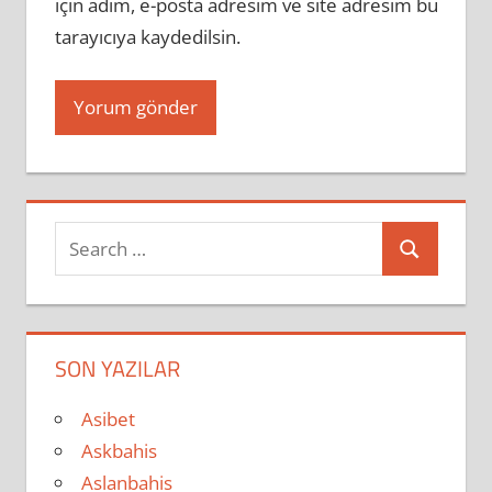
için adım, e-posta adresim ve site adresim bu
tarayıcıya kaydedilsin.
Search
Search
for:
SON YAZILAR
Asibet
Askbahis
Aslanbahis