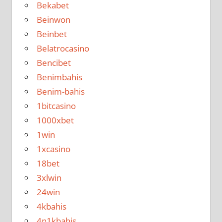
Bekabet
Beinwon
Beinbet
Belatrocasino
Bencibet
Benimbahis
Benim-bahis
1bitcasino
1000xbet
1win
1xcasino
18bet
3xlwin
24win
4kbahis
4n1kbahis