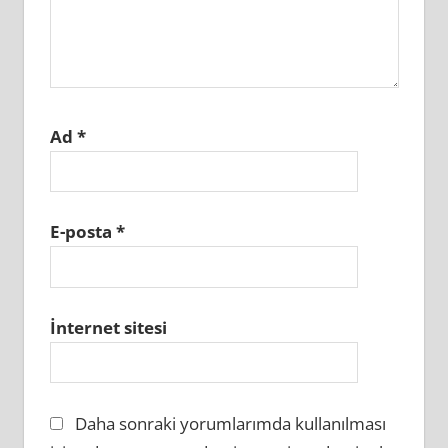
Ad
*
E-posta
*
İnternet sitesi
Daha sonraki yorumlarımda kullanılması