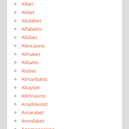
Albet
Akbet
Akulabet
Alfabahis
Albibet
Alevcasino
Almabet
Alibahis
Alobet
Almanbahis
Altaybet
Altincasino
Anadoluslot
Amarabet
Anindabet