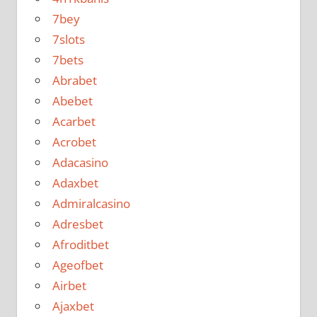
7bey
7slots
7bets
Abrabet
Abebet
Acarbet
Acrobet
Adacasino
Adaxbet
Admiralcasino
Adresbet
Afroditbet
Ageofbet
Airbet
Ajaxbet