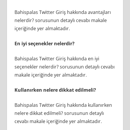
Bahispalas Twitter Giriş hakkında avantajları
nelerdir? sorusunun detaylı cevabı makale
içeriğinde yer almaktadır.
En iyi seçenekler nelerdir?
Bahispalas Twitter Giriş hakkında en iyi
seçenekler nelerdir? sorusunun detaylı cevabı
makale içeriğinde yer almaktadır.
Kullanırken nelere dikkat edilmeli?
Bahispalas Twitter Giriş hakkında kullanırken
nelere dikkat edilmeli? sorusunun detaylı
cevabı makale içeriğinde yer almaktadır.