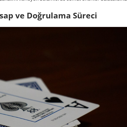
Hesap ve Doğrulama Süreci