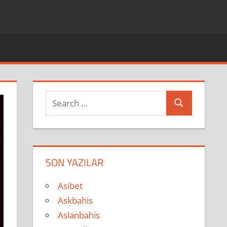
Search
Search
for:
SON YAZILAR
Asibet
Askbahis
Aslanbahis