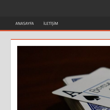
Skip
to
BAHIS
Canlı
content
bahis
ANASAYFA
İLETIŞIM
SITELERI
siteleri'nin
güncel
TWITTER
twitter
giriş
GIRIŞ
ve
x
ADRESLERI,
giriş
adreslerine
CANLI
buradan
tek
BAHIS
tıkla
ulaşarak
SITELERI
bahis
oynayabilirsiniz.