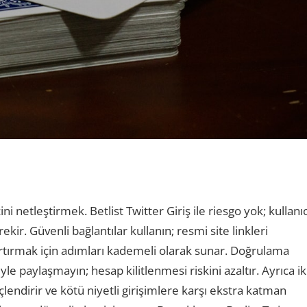
 netleştirmek. Betlist Twitter Giriş ile riesgo yok; kullanıc
kir. Güvenli bağlantılar kullanın; resmi site linkleri
artırmak için adımları kademeli olarak sunar. Doğrulama
 paylaşmayın; hesap kilitlenmesi riskini azaltır. Ayrıca ik
lendirir ve kötü niyetli girişimlere karşı ekstra katman