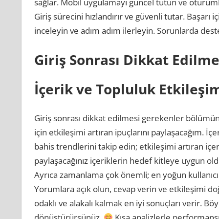
sağlar. Mobil uygulamayı güncel tutun ve oturumlar
Giriş sürecini hızlandırır ve güvenli tutar. Başarı i
inceleyin ve adım adım ilerleyin. Sorunlarda dest
Giriş Sonrası Dikkat Edilm
İçerik ve Topluluk Etkileşi
Giriş sonrası dikkat edilmesi gerekenler bölümünd
için etkileşimi artıran ipuçlarını paylaşacağım. İç
bahis trendlerini takip edin; etkileşimi artıran içe
paylaşacağınız içeriklerin hedef kitleye uygun old
Ayrıca zamanlama çok önemli; en yoğun kullanıcı
Yorumlara açık olun, cevap verin ve etkileşimi doğa
odaklı ve alakalı kalmak en iyi sonuçları verir. Böy
dönüştürürsünüz.
Kısa analizlerle performans