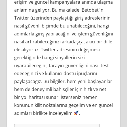
erişim ve güncel kampanyalara anında ulaşma
ADRESLERI
anlamına geliyor. Bu makalede, Betobet’in
Twitter üzerinden paylaştığı giriş adreslerinin
nasıl güvenli biçimde bulunabileceğini, hangi
adımlarla giriş yapılacağını ve işlem güvenliğini
nasıl artırabileceğinizi arkadaşça, akıcı bir dille
ele alıyoruz. Twitter adresinin değişmesi
gerektiğinde hangi sinyallerin sizi
uyarabileceğini, tarayıcı güvenliğini nasıl test
edeceğinizi ve kullanıcı dostu ipuçlarını
paylaşacağız. Bu bilgiler, hem yeni başlayanlar
hem de deneyimli bahisçiler için hızlı ve net
bir yol haritası sunar. İsterseniz hemen
konunun kilit noktalarına geçelim ve en güncel
adımları birlikte inceleyelim
.