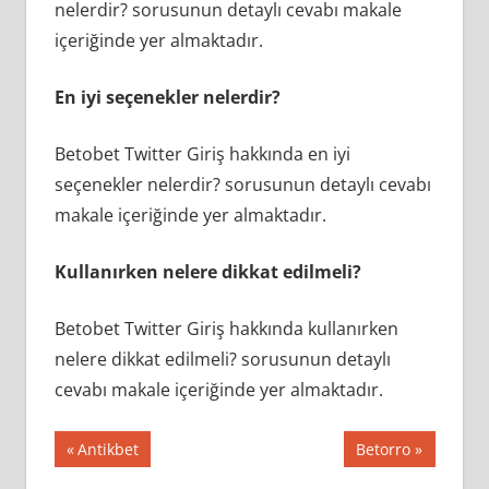
nelerdir? sorusunun detaylı cevabı makale
içeriğinde yer almaktadır.
En iyi seçenekler nelerdir?
Betobet Twitter Giriş hakkında en iyi
seçenekler nelerdir? sorusunun detaylı cevabı
makale içeriğinde yer almaktadır.
Kullanırken nelere dikkat edilmeli?
Betobet Twitter Giriş hakkında kullanırken
nelere dikkat edilmeli? sorusunun detaylı
cevabı makale içeriğinde yer almaktadır.
Yazı
Previous
Next
Antikbet
Betorro
Post:
Post: