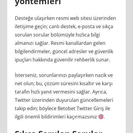
yöntemleri
Desteğe ulaşırken resmi web sitesi üzerinden
iletişime geçin; canlı destek, e-posta ve sıkça
sorulan sorular bölümüyle hızlıca bilgi
almanızı sağlar. Resmi kanallardan gelen
bilgilendirmeler, güncel adresler ve güvenlik
ipuçları hakkında güvenilir rehberlik sunar.
İsterseniz, sorunlarınızı paylaşırken nazik ve
net olun; bu, çözüm süresini kısaltır ve karşı
tarafın hızlı yanıt vermesini sağlar. Ayrıca,
Twitter üzerinden duyurulan güncellemeleri
takip edin; böylece Betobet Twitter Giriş ile
ilgili önemli bildirimleri kaçırmazsınız
.