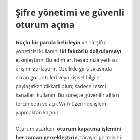
Şifre yönetimi ve güvenli
oturum açma
Güçlü bir parola belirleyin
ve bir şifre
yöneticisi kullanın;
iki faktörlü doğrulamayı
etkinleştirin. Bu adımlar, hesabınıza yetkisiz
erişimi zorlaştırır. Özellikle giriş sırasında
ekran görüntüleri veya kişisel bilgiler
paylaşırken dikkatli olun; sadece resmi
kanalları kullanın. Bu süreçte güvenilir ağları
tercih edin ve açık Wi‑Fi üzerinde işlem
yapmaktan kaçının.
Oturum açarken,
oturum kapatma işlemini
her zaman gerçekleştirin
, tarayıcı geçmişini