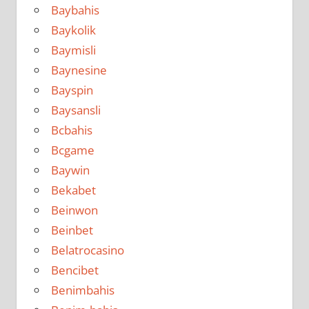
Baybahis
Baykolik
Baymisli
Baynesine
Bayspin
Baysansli
Bcbahis
Bcgame
Baywin
Bekabet
Beinwon
Beinbet
Belatrocasino
Bencibet
Benimbahis