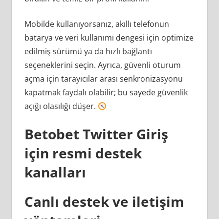
Mobilde kullanıyorsanız, akıllı telefonun
batarya ve veri kullanımı dengesi için optimize
edilmiş sürümü ya da hızlı bağlantı
seçeneklerini seçin. Ayrıca, güvenli oturum
açma için tarayıcılar arası senkronizasyonu
kapatmak faydalı olabilir; bu sayede güvenlik
açığı olasılığı düşer.
Betobet Twitter Giriş
için resmi destek
kanalları
Canlı destek ve iletişim