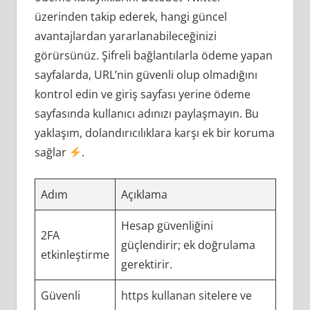
üzerinden takip ederek, hangi güncel
avantajlardan yararlanabileceğinizi
görürsünüz. Şifreli bağlantılarla ödeme yapan
sayfalarda, URL’nin güvenli olup olmadığını
kontrol edin ve giriş sayfası yerine ödeme
sayfasında kullanıcı adınızı paylaşmayın. Bu
yaklaşım, dolandırıcılıklara karşı ek bir koruma
sağlar
.
Adım
Açıklama
Hesap güvenliğini
2FA
güçlendirir; ek doğrulama
etkinleştirme
gerektirir.
Güvenli
https kullanan sitelere ve