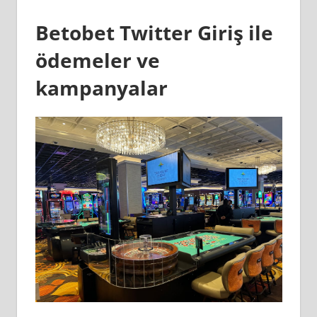
Betobet Twitter Giriş ile
ödemeler ve
kampanyalar