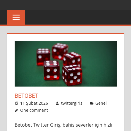
Skip
BAHIS
Canlı
to
bahis
content
SITELERI
siteleri'nin
güncel
TWITTER
twitter
giriş
GIRIŞ
ve
ADRESLERI,
x
giriş
CANLI
adreslerine
buradan
BAHIS
tek
BETOBET
SITELERI
tıkla
11 Şubat 2026
twittergiris
Genel
ulaşarak
One comment
X
bahis
oynayabilirsiniz.
Betobet Twitter Giriş, bahis severler için hızlı
GIRIŞ