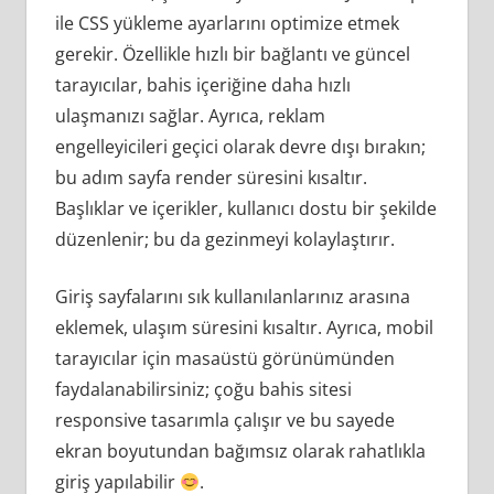
ile CSS yükleme ayarlarını optimize etmek
gerekir. Özellikle hızlı bir bağlantı ve güncel
tarayıcılar, bahis içeriğine daha hızlı
ulaşmanızı sağlar. Ayrıca, reklam
engelleyicileri geçici olarak devre dışı bırakın;
bu adım sayfa render süresini kısaltır.
Başlıklar ve içerikler, kullanıcı dostu bir şekilde
düzenlenir; bu da gezinmeyi kolaylaştırır.
Giriş sayfalarını sık kullanılanlarınız arasına
eklemek, ulaşım süresini kısaltır. Ayrıca, mobil
tarayıcılar için masaüstü görünümünden
faydalanabilirsiniz; çoğu bahis sitesi
responsive tasarımla çalışır ve bu sayede
ekran boyutundan bağımsız olarak rahatlıkla
giriş yapılabilir
.