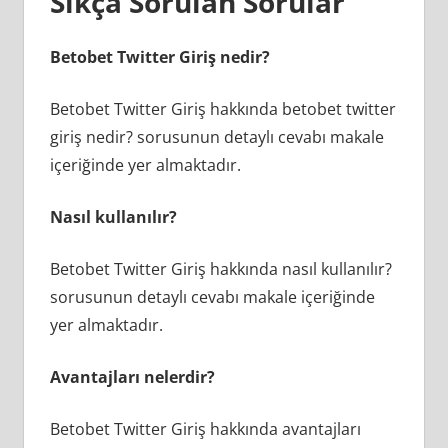
Sıkça Sorulan Sorular
Betobet Twitter Giriş nedir?
Betobet Twitter Giriş hakkında betobet twitter
giriş nedir? sorusunun detaylı cevabı makale
içeriğinde yer almaktadır.
Nasıl kullanılır?
Betobet Twitter Giriş hakkında nasıl kullanılır?
sorusunun detaylı cevabı makale içeriğinde
yer almaktadır.
Avantajları nelerdir?
Betobet Twitter Giriş hakkında avantajları