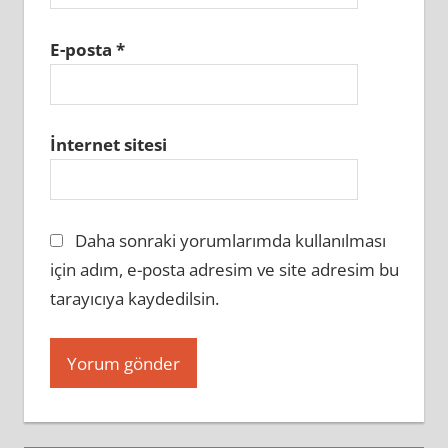
E-posta
*
İnternet sitesi
Daha sonraki yorumlarımda kullanılması
için adım, e-posta adresim ve site adresim bu
tarayıcıya kaydedilsin.