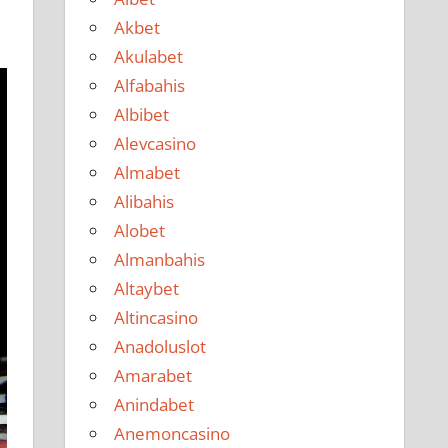
Akbet
Akulabet
Alfabahis
Albibet
Alevcasino
Almabet
Alibahis
Alobet
Almanbahis
Altaybet
Altincasino
Anadoluslot
Amarabet
Anindabet
Anemoncasino