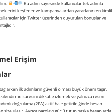
alım.
Bu adım sayesinde kullanıcılar tek adımla
eneklerini keşfeder ve kampanyalardan yararlanırken kimli
kullanıcılar için Twitter üzerinden duyurulan bonuslar ve
tajlıdır.
emel Erişim
mlar
 sağlarken ilk adımların güvenli olması büyük önem taşır.
ilendirme sürecini dikkatle izlemek ve yalnızca resmi
adımlı doğrulama (2FA) aktif hale getirildiğinde hesap
en size ulaşır. Ayrıca parolayı güçlü tutup başka hesaplarda