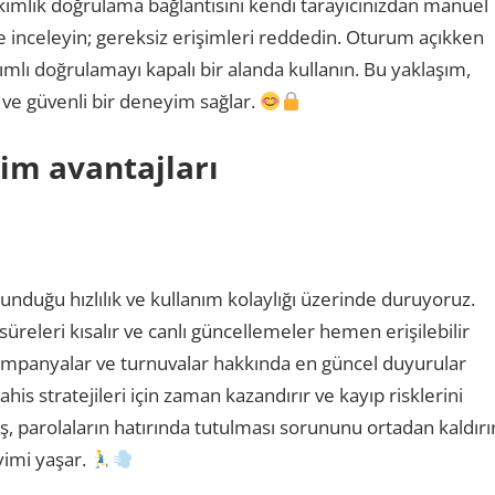
 kimlik doğrulama bağlantısını kendi tarayıcınızdan manuel
ce inceleyin; gereksiz erişimleri reddedin. Oturum açıkken
lı doğrulamayı kapalı bir alanda kullanın. Bu yaklaşım,
 ve güvenli bir deneyim sağlar.
şim avantajları
unduğu hızlılık ve kullanım kolaylığı üzerinde duruyoruz.
eleri kısalır ve canlı güncellemeler hemen erişilebilir
 kampanyalar ve turnuvalar hakkında en güncel duyurular
ahis stratejileri için zaman kazandırır ve kayıp risklerini
giriş, parolaların hatırında tutulması sorununu ortadan kaldırır
yimi yaşar.