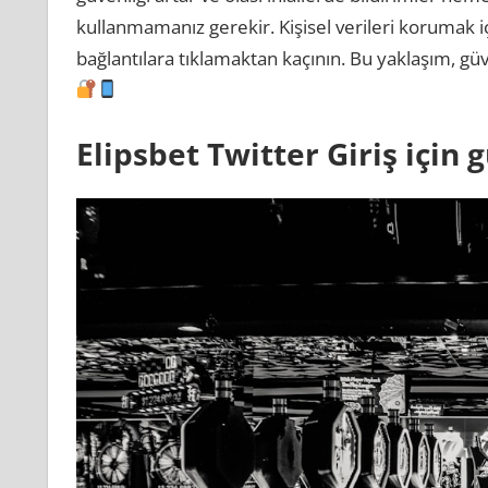
kullanmamanız gerekir. Kişisel verileri korumak iç
bağlantılara tıklamaktan kaçının. Bu yaklaşım, güvenl
Elipsbet Twitter Giriş için 