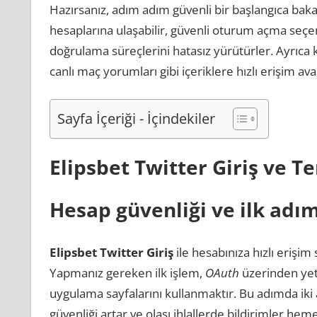
Hazırsanız, adım adım güvenli bir başlangıca bak
hesaplarına ulaşabilir, güvenli oturum açma seç
doğrulama süreçlerini hatasız yürütürler. Ayrıca 
canlı maç yorumları gibi içeriklere hızlı erişim avan
Sayfa İçeriği - İçindekiler
Elipsbet Twitter Giriş ve T
Hesap güvenliği ve ilk adı
Elipsbet Twitter Giriş
ile hesabınıza hızlı erişim
Yapmanız gereken ilk işlem,
OAuth
üzerinden yetk
uygulama sayfalarını kullanmaktır. Bu adımda iki 
güvenliği artar ve olası ihlallerde bildirimler hem