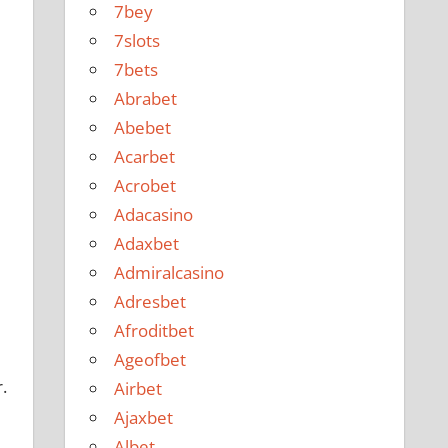
7bey
7slots
7bets
Abrabet
Abebet
Acarbet
Acrobet
Adacasino
Adaxbet
Admiralcasino
Adresbet
Afroditbet
Ageofbet
.
Airbet
Ajaxbet
Albet