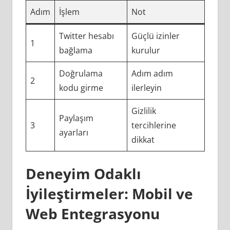
Adım
İşlem
Not
Twitter hesabı
Güçlü izinler
1
bağlama
kurulur
Doğrulama
Adım adım
2
kodu girme
ilerleyin
Gizlilik
Paylaşım
3
tercihlerine
ayarları
dikkat
Deneyim Odaklı
İyileştirmeler: Mobil ve
Web Entegrasyonu