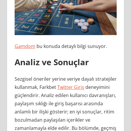
Gamdom
bu konuda detaylı bilgi sunuyor.
Analiz ve Sonuçlar
Sezgisel öneriler yerine veriye dayalı stratejiler
kullanmak, Farkbet
Twitter Giriş
deneyimini
güçlendirir. Analiz edilen kullanıcı davranışları,
paylaşım sıklığı ile giriş başarısı arasında
anlamlı bir ilişki gösterir; en iyi sonuçlar, ritim
bozulmadan paylaşılan içerikler ve
zamanlamayla elde edilir. Bu bölümde, geçmiş