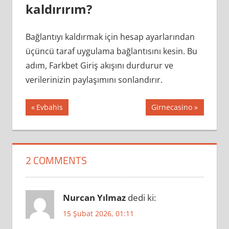
kaldırırım?
Bağlantıyı kaldırmak için hesap ayarlarından
üçüncü taraf uygulama bağlantısını kesin. Bu
adım, Farkbet Giriş akışını durdurur ve
verilerinizin paylaşımını sonlandırır.
Yazı
Previous
Next
Evbahis
Girnecasino
Post:
Post:
gezinmesi
2 COMMENTS
Nurcan Yılmaz
dedi ki:
15 Şubat 2026, 01:11