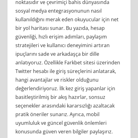
noktasıdır ve çevrimiçi bahis dünyasında
ADRESLERI
sosyal medya entegrasyonunun nasıl
kullanıldığını merak eden okuyucular için net
bir yol haritası sunar. Bu yazıda, hesap
güvenliği, hızlı erişim adımları, paylaşım
stratejileri ve kullanıcı deneyimini artıran
ipuçlarını sade ve arkadaşça bir dille
anlatıyoruz. Özellikle Farkbet sitesi üzerinden
Twitter hesabı ile giriş süreçlerini anlatarak,
hangi avantajlar ve riskler olduğunu
değerlendiriyoruz. İlk kez giriş yapanlar için
basitleştirilmiş bir akış hazırlar, sonsuz
seçenekler arasındaki kararsızlığı azaltacak
pratik öneriler sunarız. Ayrıca, mobil
uyumluluk ve güncel güvenlik önlemleri
konusunda güven veren bilgiler paylaşırız.