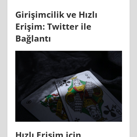
Girişimcilik ve Hızlı
Erişim: Twitter ile
Bağlantı
Hızlı Erişim için