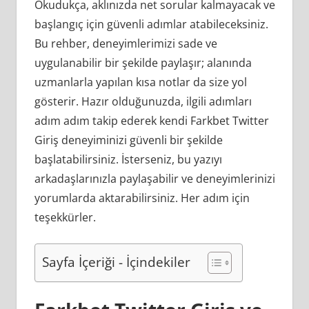
Okudukça, aklınızda net sorular kalmayacak ve
başlangıç için güvenli adımlar atabileceksiniz.
Bu rehber, deneyimlerimizi sade ve
uygulanabilir bir şekilde paylaşır; alanında
uzmanlarla yapılan kısa notlar da size yol
gösterir. Hazır olduğunuzda, ilgili adımları
adım adım takip ederek kendi Farkbet Twitter
Giriş deneyiminizi güvenli bir şekilde
başlatabilirsiniz. İsterseniz, bu yazıyı
arkadaşlarınızla paylaşabilir ve deneyimlerinizi
yorumlarda aktarabilirsiniz. Her adım için
teşekkürler.
Sayfa İçeriği - İçindekiler