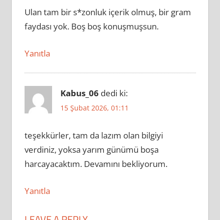
Ulan tam bir s*zonluk içerik olmuş, bir gram
faydası yok. Boş boş konuşmuşsun.
Yanıtla
Kabus_06
dedi ki:
15 Şubat 2026, 01:11
teşekkürler, tam da lazım olan bilgiyi
verdiniz, yoksa yarım günümü boşa
harcayacaktım. Devamını bekliyorum.
Yanıtla
LEAVE A REPLY