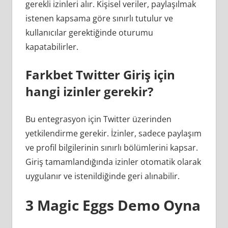
gerekli izinleri alır. Kişisel veriler, paylaşılmak
istenen kapsama göre sınırlı tutulur ve
kullanıcılar gerektiğinde oturumu
kapatabilirler.
Farkbet Twitter Giriş için
hangi izinler gerekir?
Bu entegrasyon için Twitter üzerinden
yetkilendirme gerekir. İzinler, sadece paylaşım
ve profil bilgilerinin sınırlı bölümlerini kapsar.
Giriş tamamlandığında izinler otomatik olarak
uygulanır ve istenildiğinde geri alınabilir.
3 Magic Eggs Demo Oyna