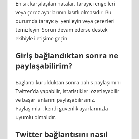
En sık karşılaşılan hatalar, tarayıcı engelleri
veya çerez ayarlarının kısıtlı olmasıdır. Bu
durumda tarayıcıyı yenileyin veya çerezleri
temizleyin. Sorun devam ederse destek
ekibiyle iletişime geçin.
Giriş bağlandıktan sonra ne
paylaşabilirim?
Bağlantı kurulduktan sonra bahis paylaşımını
Twitter’da yapabilir, istatistikleri özetleyebilir
ve başarı anlarını paylaşabilirsiniz.
Paylaşımlar, kendi güvenlik ayarlarınızla
uyumlu olmalıdır.
Twitter bağlantısını nasıl