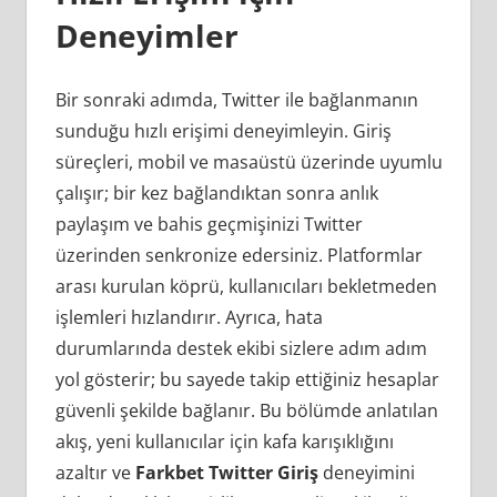
Deneyimler
Bir sonraki adımda, Twitter ile bağlanmanın
sunduğu hızlı erişimi deneyimleyin. Giriş
süreçleri, mobil ve masaüstü üzerinde uyumlu
çalışır; bir kez bağlandıktan sonra anlık
paylaşım ve bahis geçmişinizi Twitter
üzerinden senkronize edersiniz. Platformlar
arası kurulan köprü, kullanıcıları bekletmeden
işlemleri hızlandırır. Ayrıca, hata
durumlarında destek ekibi sizlere adım adım
yol gösterir; bu sayede takip ettiğiniz hesaplar
güvenli şekilde bağlanır. Bu bölümde anlatılan
akış, yeni kullanıcılar için kafa karışıklığını
azaltır ve
Farkbet Twitter Giriş
deneyimini