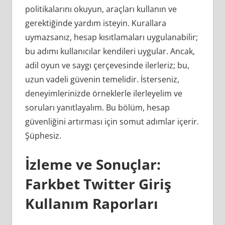
politikalarını okuyun, araçları kullanın ve
gerektiğinde yardım isteyin. Kurallara
uymazsanız, hesap kısıtlamaları uygulanabilir;
bu adımı kullanıcılar kendileri uygular. Ancak,
adil oyun ve saygı çerçevesinde ilerleriz; bu,
uzun vadeli güvenin temelidir. İsterseniz,
deneyimlerinizde örneklerle ilerleyelim ve
soruları yanıtlayalım. Bu bölüm, hesap
güvenliğini artırması için somut adımlar içerir.
Şüphesiz.
İzleme ve Sonuçlar:
Farkbet Twitter Giriş
Kullanım Raporları