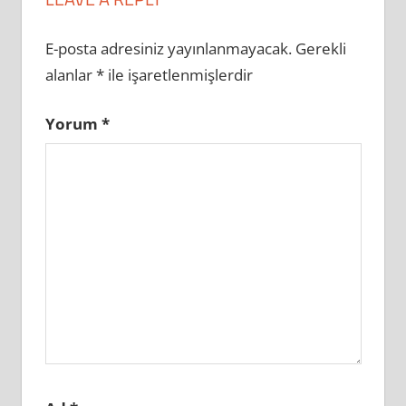
E-posta adresiniz yayınlanmayacak.
Gerekli
alanlar
*
ile işaretlenmişlerdir
Yorum
*