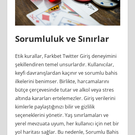
Sorumluluk ve Sınırlar
Etik kurallar, Farkbet Twitter Giriş deneyimini
şekillendiren temel unsurlardır. Kullanıcılar,
keyfi davranışlardan kaçınır ve sorumlu bahis
ilkelerini benimser. Birlikte, harcamalarını
bütçe çerçevesinde tutar ve alkol veya stres
altında kararları ertelemezler. Giriş verilerini
kimlerle paylaştığınızı bilir ve gizlilik
seçeneklerini yönetir. Yaş sınırlamaları ve
yerel mevzuata uyum, her kullanıcı için net bir
yol haritası sağlar. Bu nedenle, Sorumlu Bahis