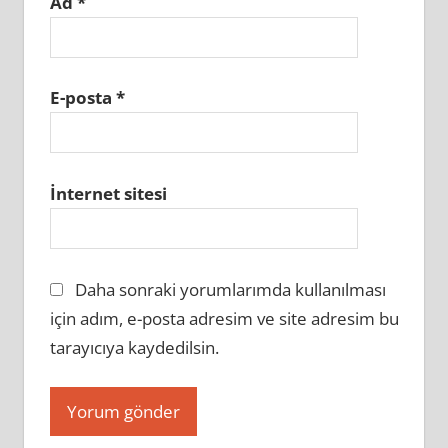
Ad
*
E-posta
*
İnternet sitesi
Daha sonraki yorumlarımda kullanılması
için adım, e-posta adresim ve site adresim bu
tarayıcıya kaydedilsin.