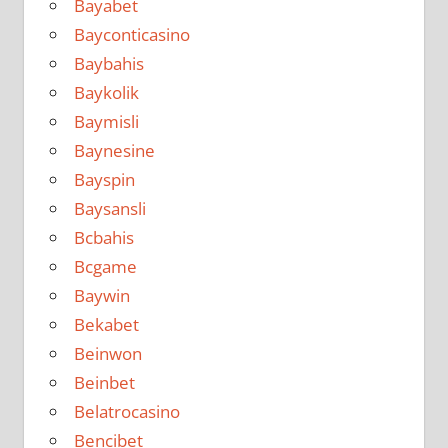
Bayabet
Bayconticasino
Baybahis
Baykolik
Baymisli
Baynesine
Bayspin
Baysansli
Bcbahis
Bcgame
Baywin
Bekabet
Beinwon
Beinbet
Belatrocasino
Bencibet