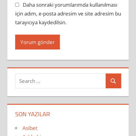
Daha sonraki yorumlarımda kullanılması
için adım, e-posta adresim ve site adresim bu
tarayıcıya kaydedilsin.
Search
Search
for:
SON YAZILAR
Asibet