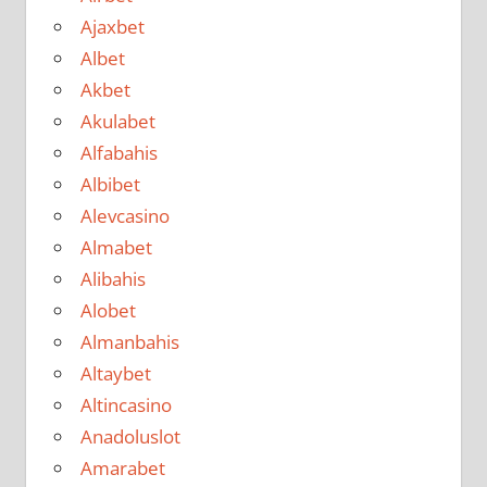
Ajaxbet
Albet
Akbet
Akulabet
Alfabahis
Albibet
Alevcasino
Almabet
Alibahis
Alobet
Almanbahis
Altaybet
Altincasino
Anadoluslot
Amarabet