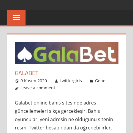
Skip
BAHIS
Canlı
to
bahis
content
SITELERI
siteleri'nin
güncel
TWITTER
twitter
giriş
GIRIŞ
ve
ADRESLERI,
x
giriş
GALABET
CANLI
adreslerine
9 Kasım 2020
twittergiris
Genel
buradan
BAHIS
Leave a comment
tek
SITELERI
tıkla
Galabet online bahis sitesinde adres
ulaşarak
güncellemeleri sıkça gerçekleşir. Bahis
X
bahis
oyuncuları yeni adresin ne olduğunu sitenin
oynayabilirsiniz.
GIRIŞ
resmi Twitter hesabından da öğrenebilirler.