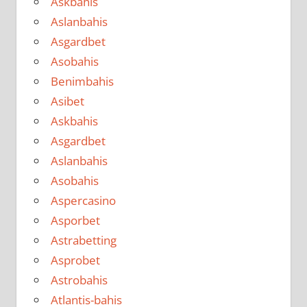
Askbahis
Aslanbahis
Asgardbet
Asobahis
Benimbahis
Asibet
Askbahis
Asgardbet
Aslanbahis
Asobahis
Aspercasino
Asporbet
Astrabetting
Asprobet
Astrobahis
Atlantis-bahis