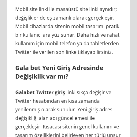
Mobil site linki ile masaüstü site linki aynıdır;
değişlikler de eş zamanlı olarak gerçekleşir.
Mobil cihazlarda sitenin mobil tasarımı pratik
bir kullanıcı ara yüz sunar. Daha hızlı ve rahat
kullanım için mobil telefon ya da tabletlerden
Twitter ile verilen son linke tıklayabilirsiniz.
Gala bet Yeni Giriş Adresinde
Değişiklik var mı?
Galabet Twitter giriş
linki sıkça değişir ve
Twitter hesabından en kısa zamanda
yenilenmiş olarak sunulur. Yeni giriş adres
değişikliği alan adı güncellemesi ile
gerçekleşir. Kısacası sitenin genel kullanım ve
tasarım özelliklerini belirleyen her türlü unsur