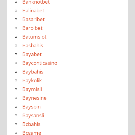
Banknotbet
Balinabet
Basaribet
Barbibet
Batumslot
Basbahis
Bayabet
Bayconticasino
Baybahis
Baykolik
Baymisli
Baynesine
Bayspin
Baysansli
Bcbahis
Bcgame