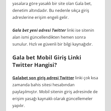
yasalara göre yasaklı bir site olan Gala bet,
denetim altındadır. Bu nedenle sıkça giriş
adreslerine erişim engeli gelir.
Gala bet yeni adresi Twitter
linki ise sitenin
alan ismi güncellendikten hemen sonra
sunulur. Hızlı ve güvenli bir bilgi kaynağıdır.
Gala bet Mobil Giriş Linki
Twitter Hangisi?
Galabet son giriş adresi Twitter
linki çok kısa
zamanda bahis sitesi hesabından
paylaşılmıştır. Mobil sitenin giriş adresinde de
erişim yasağı kaynaklı olarak güncellemeler
yapılır.