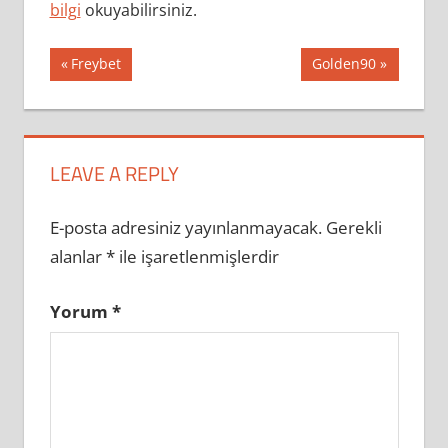
bilgi
okuyabilirsiniz.
Yazı
Previous
Next
Freybet
Golden90
Post:
Post:
gezinmesi
LEAVE A REPLY
E-posta adresiniz yayınlanmayacak.
Gerekli
alanlar
*
ile işaretlenmişlerdir
Yorum
*