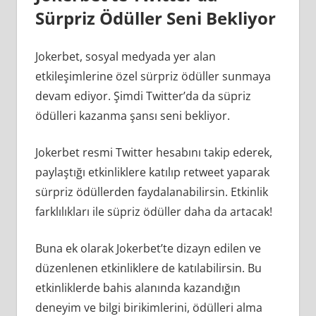
Sürpriz Ödüller Seni Bekliyor
Jokerbet, sosyal medyada yer alan
etkileşimlerine özel sürpriz ödüller sunmaya
devam ediyor. Şimdi Twitter’da da süpriz
ödülleri kazanma şansı seni bekliyor.
Jokerbet resmi Twitter hesabını takip ederek,
paylaştığı etkinliklere katılıp retweet yaparak
sürpriz ödüllerden faydalanabilirsin. Etkinlik
farklılıkları ile süpriz ödüller daha da artacak!
Buna ek olarak Jokerbet’te dizayn edilen ve
düzenlenen etkinliklere de katılabilirsin. Bu
etkinliklerde bahis alanında kazandığın
deneyim ve bilgi birikimlerini, ödülleri alma