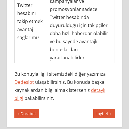
kampanyalar ve
Twitter
promosyonlar sadece
hesabını
Twitter hesabında
takip etmek
duyurulduğu için takipçiler
avantaj
daha hızlı haberdar olabilir
sağlar mı?
ve bu sayede avantajlı
bonuslardan
yararlanabilirler.
Bu konuyla ilgili sitemizdeki diğer yazımıza
Dedeslot
ulaşabilirsiniz. Bu konuda başka
kaynaklardan bilgi almak isterseniz
detaylı
bilgi
bakabilirsiniz.
Yazı
Previous
Next
Dorabet
Joybet
Post:
Post:
gezinmesi