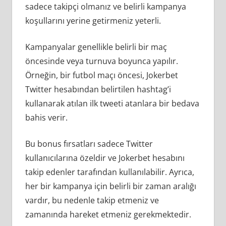
sadece takipçi olmanız ve belirli kampanya
koşullarını yerine getirmeniz yeterli.
Kampanyalar genellikle belirli bir maç
öncesinde veya turnuva boyunca yapılır.
Örneğin, bir futbol maçı öncesi, Jokerbet
Twitter hesabından belirtilen hashtag’i
kullanarak atılan ilk tweeti atanlara bir bedava
bahis verir.
Bu bonus fırsatları sadece Twitter
kullanıcılarına özeldir ve Jokerbet hesabını
takip edenler tarafından kullanılabilir. Ayrıca,
her bir kampanya için belirli bir zaman aralığı
vardır, bu nedenle takip etmeniz ve
zamanında hareket etmeniz gerekmektedir.