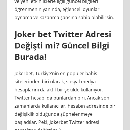
ve yeni etkinliklerle ilgili güncel bilgileri
öğrenmenin yanında, eğlenceli oyunlar
oynama ve kazanma şansına sahip olabilirsin.
Joker bet Twitter Adresi
Değişti mi? Güncel Bilgi
Burada!
Jokerbet, Türkiye’nin en popüler bahis
sitelerinden biri olarak, sosyal medya
hesaplarını da aktif bir şekilde kullanıyor.
Twitter hesabı da bunlardan biri. Ancak son
zamanlarda kullanıcılar, hesabın adresinde bir
değişiklik olduğunda şüphelenmeye
başladılar. Peki, Jokerbet Twitter adresi