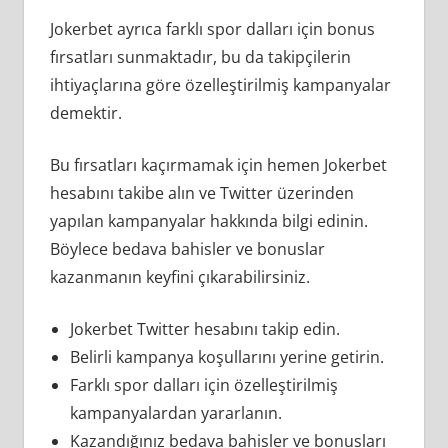
Jokerbet ayrıca farklı spor dalları için bonus
fırsatları sunmaktadır, bu da takipçilerin
ihtiyaçlarına göre özelleştirilmiş kampanyalar
demektir.
Bu fırsatları kaçırmamak için hemen Jokerbet
hesabını takibe alın ve Twitter üzerinden
yapılan kampanyalar hakkında bilgi edinin.
Böylece bedava bahisler ve bonuslar
kazanmanın keyfini çıkarabilirsiniz.
Jokerbet Twitter hesabını takip edin.
Belirli kampanya koşullarını yerine getirin.
Farklı spor dalları için özelleştirilmiş
kampanyalardan yararlanın.
Kazandığınız bedava bahisler ve bonusları