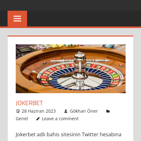
Skip
BAHIS
Canlı
to
bahis
content
SITELERI
siteleri'nin
güncel
TWITTER
twitter
giriş
GIRIŞ
ve
ADRESLERI,
x
giriş
CANLI
adreslerine
buradan
BAHIS
tek
JOKERBET
SITELERI
tıkla
28 Haziran 2023
Gökhan Öner
ulaşarak
Genel
Leave a comment
X
bahis
oynayabilirsiniz.
Jokerbet adlı bahis sitesinin Twitter hesabına
GIRIŞ