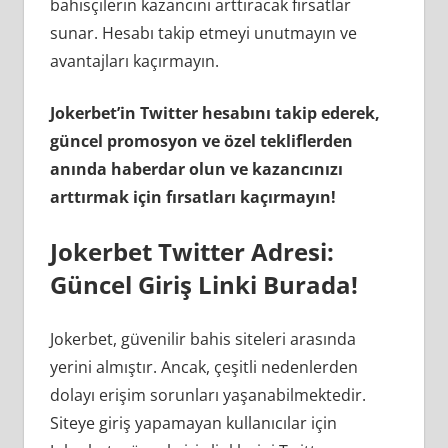
bahisçilerin kazancını arttıracak fırsatlar
sunar. Hesabı takip etmeyi unutmayın ve
avantajları kaçırmayın.
Jokerbet’in Twitter hesabını takip ederek,
güncel promosyon ve özel tekliflerden
anında haberdar olun ve kazancınızı
arttırmak için fırsatları kaçırmayın!
Jokerbet Twitter Adresi:
Güncel Giriş Linki Burada!
Jokerbet, güvenilir bahis siteleri arasında
yerini almıştır. Ancak, çeşitli nedenlerden
dolayı erişim sorunları yaşanabilmektedir.
Siteye giriş yapamayan kullanıcılar için