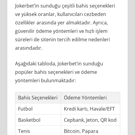
Jokerbet’in sunduğu çeşitli bahis seçenekleri
ve yüksek oranlar, kullanıcıları cezbeden
özellikler arasında yer almaktadır. Ayrıca,
güvenilir ödeme yöntemleri ve hızlı işlem
süreleri de sitenin tercih edilme nedenleri
arasındadır.
Aşağıdaki tabloda, Jokerbet’in sunduğu
popüler bahis seçenekleri ve ödeme
yöntemleri bulunmaktadır:
Bahis Seçenekleri
Ödeme Yöntemleri
Futbol
Kredi kartı, Havale/EFT
Basketbol
Cepbank, Jeton, QR kod
Tenis
Bitcoin, Papara