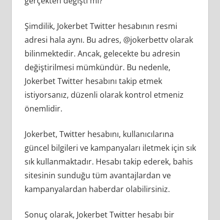
gerçekten değişti mi?
Şimdilik, Jokerbet Twitter hesabının resmi
adresi hala aynı. Bu adres, @jokerbettv olarak
bilinmektedir. Ancak, gelecekte bu adresin
değiştirilmesi mümkündür. Bu nedenle,
Jokerbet Twitter hesabını takip etmek
istiyorsanız, düzenli olarak kontrol etmeniz
önemlidir.
Jokerbet, Twitter hesabını, kullanıcılarına
güncel bilgileri ve kampanyaları iletmek için sık
sık kullanmaktadır. Hesabı takip ederek, bahis
sitesinin sunduğu tüm avantajlardan ve
kampanyalardan haberdar olabilirsiniz.
Sonuç olarak, Jokerbet Twitter hesabı bir