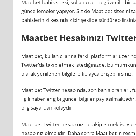
Maatbet bahis sitesi, kullanıcılarına güvenilir bi
güncellemeler yapıyor. Siz de Maat bet sitesini ta
bahislerinizi kesintisiz bir şekilde sürdürebilirsiniz
Maatbet Hesabınızı Twitter
Maat bet, kullanıcılarına farklı platformlar üzer
Twitter’da takip etmek istediğinizde, bu mümkünd
olarak yenilenen bilgilere kolayca erişebilirsiniz.
Maat bet Twitter hesabında, son bahis oranları, fu
ilgili haberler gibi güncel bilgiler paylaşılmaktadı
bilgisayardan kolaydır.
Maat bet Twitter hesabınızda takip etmek istiyorsa
hesabınız olmalıdır. Daha sonra Maat bet’in resmi 