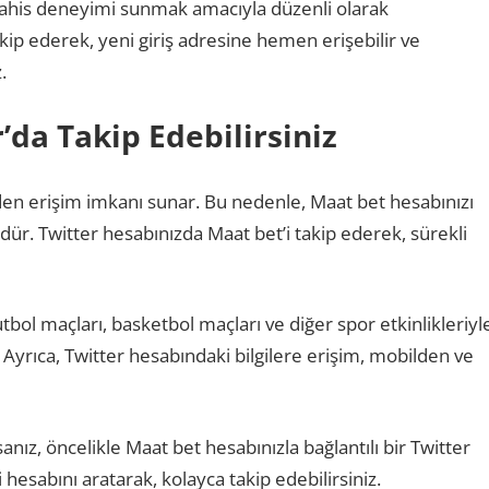
r bahis deneyimi sunmak amacıyla düzenli olarak
kip ederek, yeni giriş adresine hemen erişebilir ve
.
’da Takip Edebilirsiniz
inden erişim imkanı sunar. Bu nedenle, Maat bet hesabınızı
ür. Twitter hesabınızda Maat bet’i takip ederek, sürekli
tbol maçları, basketbol maçları ve diğer spor etkinlikleriyl
r. Ayrıca, Twitter hesabındaki bilgilere erişim, mobilden ve
nız, öncelikle Maat bet hesabınızla bağlantılı bir Twitter
hesabını aratarak, kolayca takip edebilirsiniz.