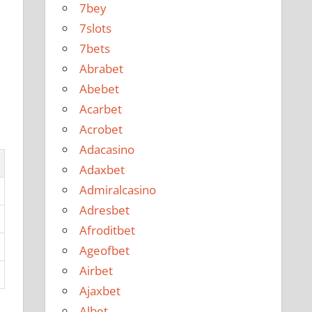
7bey
7slots
7bets
Abrabet
Abebet
Acarbet
Acrobet
Adacasino
Adaxbet
Admiralcasino
Adresbet
Afroditbet
Ageofbet
Airbet
Ajaxbet
Albet