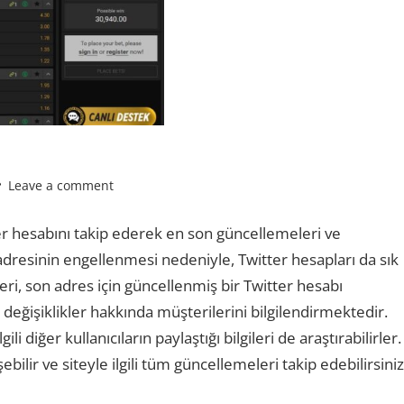
Leave a comment
ter hesabını takip ederek en son güncellemeleri ve
adresinin engellenmesi nedeniyle, Twitter hesapları da sık
ri, son adres için güncellenmiş bir Twitter hesabı
 değişiklikler hakkında müşterilerini bilgilendirmektedir.
li diğer kullanıcıların paylaştığı bilgileri de araştırabilirler.
lir ve siteyle ilgili tüm güncellemeleri takip edebilirsiniz