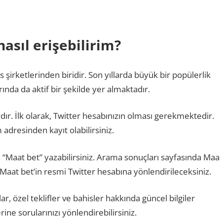
asıl erişebilirim?
 şirketlerinden biridir. Son yıllarda büyük bir popülerlik
nda da aktif bir şekilde yer almaktadır.
ır. İlk olarak, Twitter hesabınızın olması gerekmektedir.
adresinden kayıt olabilirsiniz.
“Maat bet” yazabilirsiniz. Arama sonuçları sayfasında Maa
 Maat bet’in resmi Twitter hesabına yönlendirileceksiniz.
, özel teklifler ve bahisler hakkında güncel bilgiler
ine sorularınızı yönlendirebilirsiniz.