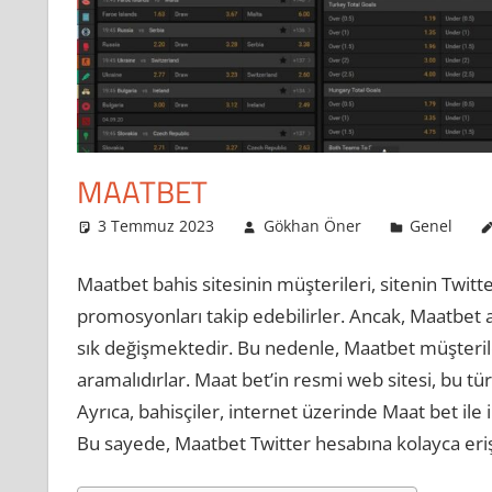
X
GIRIŞ
ADRESLERI
MAATBET
3 Temmuz 2023
Gökhan Öner
Genel
Maatbet bahis sitesinin müşterileri, sitenin Twit
promosyonları takip edebilirler. Ancak, Maatbet 
sık değişmektedir. Bu nedenle, Maatbet müşterile
aramalıdırlar. Maat bet’in resmi web sitesi, bu tür
Ayrıca, bahisçiler, internet üzerinde Maat bet ile ilgi
Bu sayede, Maatbet Twitter hesabına kolayca erişebi