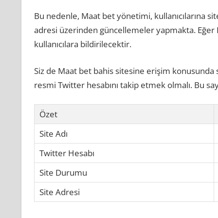
Bu nedenle, Maat bet yönetimi, kullanıcılarına s
adresi üzerinden güncellemeler yapmakta. Eğer Ma
kullanıcılara bildirilecektir.
Siz de Maat bet bahis sitesine erişim konusunda 
resmi Twitter hesabını takip etmek olmalı. Bu say
Özet
Site Adı
Twitter Hesabı
Site Durumu
Site Adresi