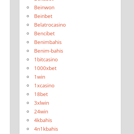
Beinwon
Beinbet
Belatrocasino
Bencibet
Benimbahis
Benim-bahis
1bitcasino
1000xbet
1win
1xcasino
18bet
3xlwin
24win
4kbahis
4n1kbahis