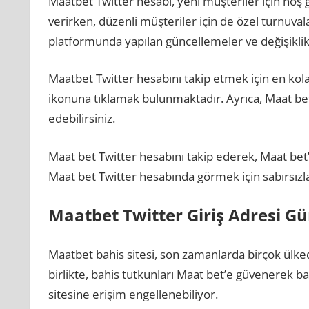
Maatbet Twitter hesabı, yeni müşteriler için hoş 
verirken, düzenli müşteriler için de özel turnuva
platformunda yapılan güncellemeler ve değişiklik
Maatbet Twitter hesabını takip etmek için en kola
ikonuna tıklamak bulunmaktadır. Ayrıca, Maat be
edebilirsiniz.
Maat bet Twitter hesabını takip ederek, Maat bet’
Maat bet Twitter hesabında görmek için sabırsızl
Maatbet Twitter Giriş Adresi Gü
Maatbet bahis sitesi, son zamanlarda birçok ülked
birlikte, bahis tutkunları Maat bet’e güvenerek b
sitesine erişim engellenebiliyor.