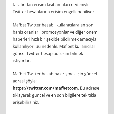
tarafından erişim kısıtlamaları nedeniyle
Twitter hesaplarına erişim engellenebiliyor.
Mafbet Twitter hesabı, kullanıcılara en son
bahis oranları, promosyonlar ve diğer önemli
haberleri hızlı bir şekilde bildirmek amacıyla
kullanılıyor. Bu nedenle, Maf bet kullanıcıları
güncel Twitter hesap adresini bilmek
istiyorlar.
Mafbet Twitter hesabına erişmek için güncel
adresi şöyle:
https://twitter.com/mafbetcom
. Bu adrese
tıklayarak güncel ve en son bilgilere tek tıkla
erişebilirsiniz.