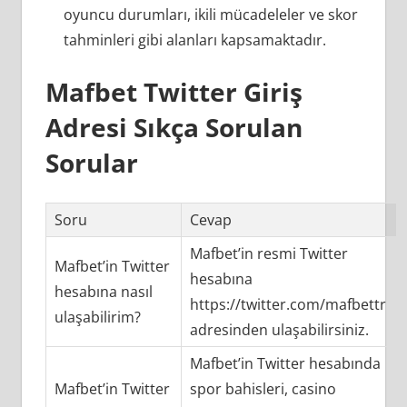
oyuncu durumları, ikili mücadeleler ve skor
tahminleri gibi alanları kapsamaktadır.
Mafbet Twitter Giriş
Adresi Sıkça Sorulan
Sorular
Soru
Cevap
Mafbet’in resmi Twitter
Mafbet’in Twitter
hesabına
hesabına nasıl
https://twitter.com/mafbettr
ulaşabilirim?
adresinden ulaşabilirsiniz.
Mafbet’in Twitter hesabında
Mafbet’in Twitter
spor bahisleri, casino