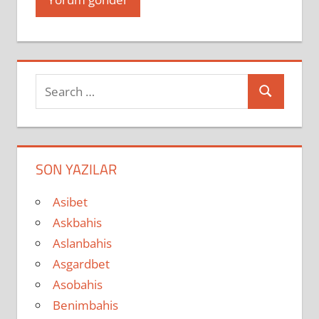
Search
Search
for:
SON YAZILAR
Asibet
Askbahis
Aslanbahis
Asgardbet
Asobahis
Benimbahis