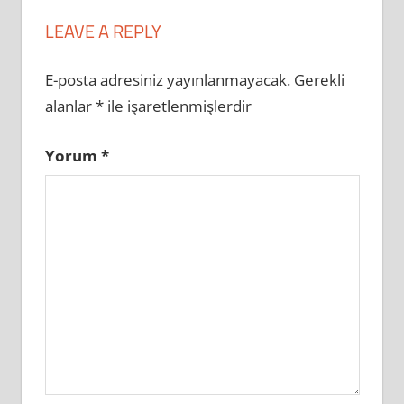
LEAVE A REPLY
E-posta adresiniz yayınlanmayacak.
Gerekli
alanlar
*
ile işaretlenmişlerdir
Yorum
*