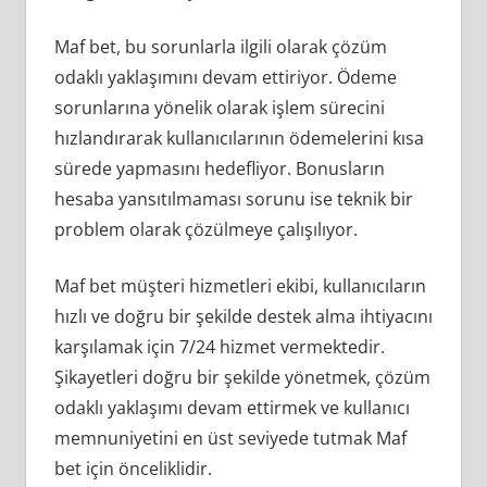
Maf bet, bu sorunlarla ilgili olarak çözüm
odaklı yaklaşımını devam ettiriyor. Ödeme
sorunlarına yönelik olarak işlem sürecini
hızlandırarak kullanıcılarının ödemelerini kısa
sürede yapmasını hedefliyor. Bonusların
hesaba yansıtılmaması sorunu ise teknik bir
problem olarak çözülmeye çalışılıyor.
Maf bet müşteri hizmetleri ekibi, kullanıcıların
hızlı ve doğru bir şekilde destek alma ihtiyacını
karşılamak için 7/24 hizmet vermektedir.
Şikayetleri doğru bir şekilde yönetmek, çözüm
odaklı yaklaşımı devam ettirmek ve kullanıcı
memnuniyetini en üst seviyede tutmak Maf
bet için önceliklidir.