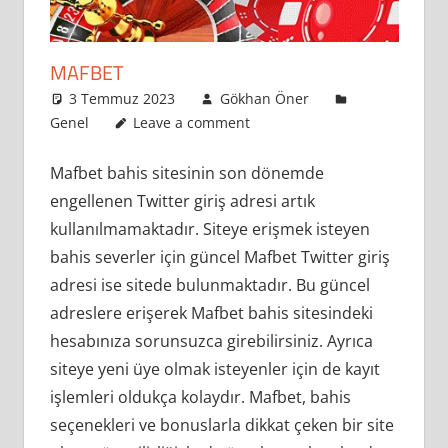
ADRESLERI
MAFBET
3 Temmuz 2023
Gökhan Öner
Genel
Leave a comment
Mafbet bahis sitesinin son dönemde
engellenen Twitter giriş adresi artık
kullanılmamaktadır. Siteye erişmek isteyen
bahis severler için güncel Mafbet Twitter giriş
adresi ise sitede bulunmaktadır. Bu güncel
adreslere erişerek Mafbet bahis sitesindeki
hesabınıza sorunsuzca girebilirsiniz. Ayrıca
siteye yeni üye olmak isteyenler için de kayıt
işlemleri oldukça kolaydır. Mafbet, bahis
seçenekleri ve bonuslarla dikkat çeken bir site