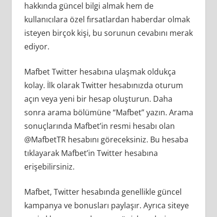
hakkında güncel bilgi almak hem de
kullanıcılara özel fırsatlardan haberdar olmak
isteyen birçok kişi, bu sorunun cevabını merak
ediyor.
Mafbet Twitter hesabına ulaşmak oldukça
kolay. İlk olarak Twitter hesabınızda oturum
açın veya yeni bir hesap oluşturun. Daha
sonra arama bölümüne “Mafbet” yazın. Arama
sonuçlarında Mafbet’in resmi hesabı olan
@MafbetTR hesabını göreceksiniz. Bu hesaba
tıklayarak Mafbet’in Twitter hesabına
erişebilirsiniz.
Mafbet, Twitter hesabında genellikle güncel
kampanya ve bonusları paylaşır. Ayrıca siteye