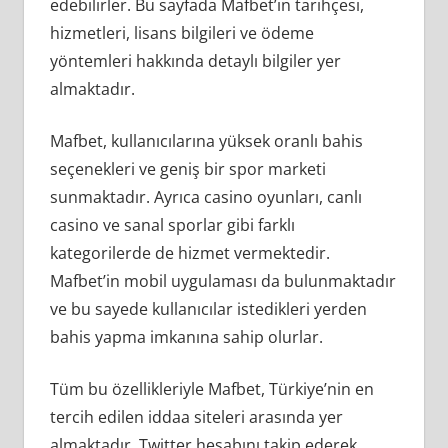
edebilirler. Bu sayfada Mafbet’in tarihçesi,
hizmetleri, lisans bilgileri ve ödeme
yöntemleri hakkında detaylı bilgiler yer
almaktadır.
Mafbet, kullanıcılarına yüksek oranlı bahis
seçenekleri ve geniş bir spor marketi
sunmaktadır. Ayrıca casino oyunları, canlı
casino ve sanal sporlar gibi farklı
kategorilerde de hizmet vermektedir.
Mafbet’in mobil uygulaması da bulunmaktadır
ve bu sayede kullanıcılar istedikleri yerden
bahis yapma imkanına sahip olurlar.
Tüm bu özellikleriyle Mafbet, Türkiye’nin en
tercih edilen iddaa siteleri arasında yer
almaktadır. Twitter hesabını takip ederek