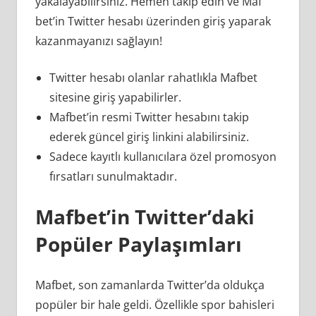
yakalayabilirsiniz. Hemen takip edin ve Maf
bet’in Twitter hesabı üzerinden giriş yaparak
kazanmayanızı sağlayın!
Twitter hesabı olanlar rahatlıkla Mafbet
sitesine giriş yapabilirler.
Mafbet’in resmi Twitter hesabını takip
ederek güncel giriş linkini alabilirsiniz.
Sadece kayıtlı kullanıcılara özel promosyon
fırsatları sunulmaktadır.
Mafbet’in Twitter’daki
Popüler Paylaşımları
Mafbet, son zamanlarda Twitter’da oldukça
popüler bir hale geldi. Özellikle spor bahisleri