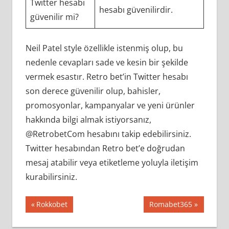
Twitter hesabı
hesabı güvenilirdir.
güvenilir mi?
Neil Patel style özellikle istenmiş olup, bu
nedenle cevapları sade ve kesin bir şekilde
vermek esastır. Retro bet’in Twitter hesabı
son derece güvenilir olup, bahisler,
promosyonlar, kampanyalar ve yeni ürünler
hakkında bilgi almak istiyorsanız,
@RetrobetCom hesabını takip edebilirsiniz.
Twitter hesabından Retro bet’e doğrudan
mesaj atabilir veya etiketleme yoluyla iletişim
kurabilirsiniz.
Yazı
Previous
Next
Rokkobet
Romabet365
Post:
Post:
gezinmesi