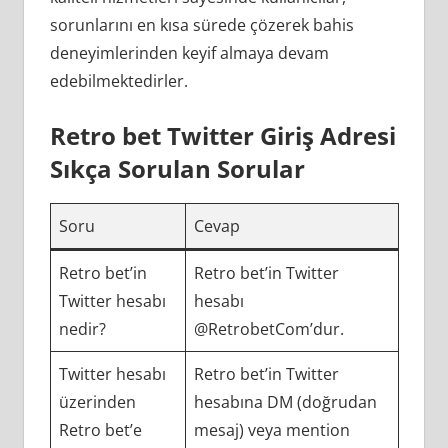
sorunlarını en kısa sürede çözerek bahis
deneyimlerinden keyif almaya devam
edebilmektedirler.
Retro bet Twitter Giriş Adresi
Sıkça Sorulan Sorular
Soru
Cevap
Retro bet’in
Retro bet’in Twitter
Twitter hesabı
hesabı
nedir?
@RetrobetCom’dur.
Twitter hesabı
Retro bet’in Twitter
üzerinden
hesabına DM (doğrudan
Retro bet’e
mesaj) veya mention