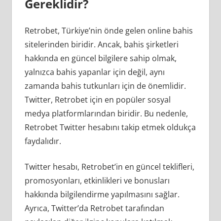
Gereklidir?
Retrobet, Türkiye’nin önde gelen online bahis
sitelerinden biridir. Ancak, bahis şirketleri
hakkında en güncel bilgilere sahip olmak,
yalnızca bahis yapanlar için değil, aynı
zamanda bahis tutkunları için de önemlidir.
Twitter, Retrobet için en popüler sosyal
medya platformlarından biridir. Bu nedenle,
Retrobet Twitter hesabını takip etmek oldukça
faydalıdır.
Twitter hesabı, Retrobet’in en güncel teklifleri,
promosyonları, etkinlikleri ve bonusları
hakkında bilgilendirme yapılmasını sağlar.
Ayrıca, Twitter’da Retrobet tarafından