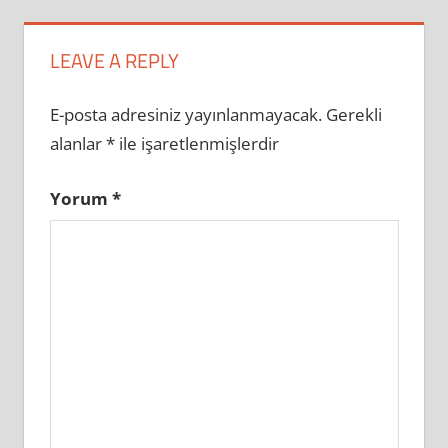
LEAVE A REPLY
E-posta adresiniz yayınlanmayacak.
Gerekli
alanlar
*
ile işaretlenmişlerdir
Yorum
*