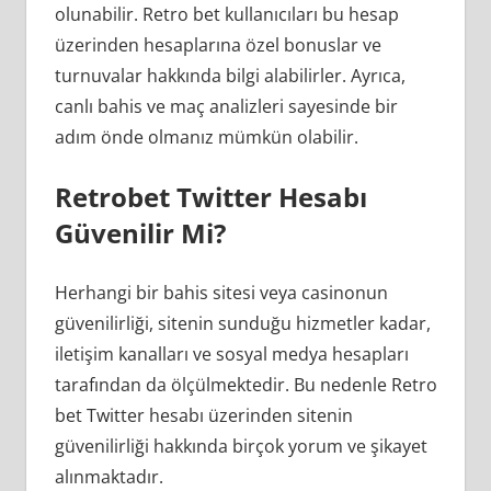
olunabilir. Retro bet kullanıcıları bu hesap
üzerinden hesaplarına özel bonuslar ve
turnuvalar hakkında bilgi alabilirler. Ayrıca,
canlı bahis ve maç analizleri sayesinde bir
adım önde olmanız mümkün olabilir.
Retrobet Twitter Hesabı
Güvenilir Mi?
Herhangi bir bahis sitesi veya casinonun
güvenilirliği, sitenin sunduğu hizmetler kadar,
iletişim kanalları ve sosyal medya hesapları
tarafından da ölçülmektedir. Bu nedenle Retro
bet Twitter hesabı üzerinden sitenin
güvenilirliği hakkında birçok yorum ve şikayet
alınmaktadır.