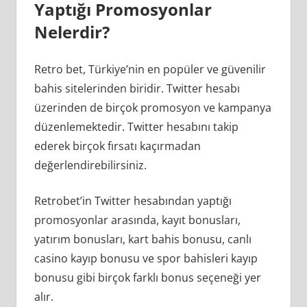
Yaptığı Promosyonlar
Nelerdir?
Retro bet, Türkiye’nin en popüler ve güvenilir
bahis sitelerinden biridir. Twitter hesabı
üzerinden de birçok promosyon ve kampanya
düzenlemektedir. Twitter hesabını takip
ederek birçok fırsatı kaçırmadan
değerlendirebilirsiniz.
Retrobet’in Twitter hesabından yaptığı
promosyonlar arasında, kayıt bonusları,
yatırım bonusları, kart bahis bonusu, canlı
casino kayıp bonusu ve spor bahisleri kayıp
bonusu gibi birçok farklı bonus seçeneği yer
alır.