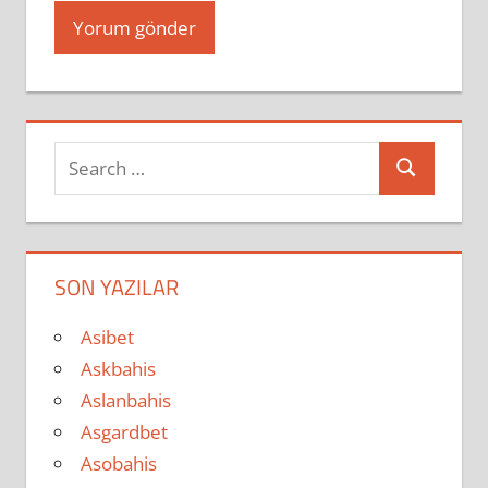
Search
Search
for:
SON YAZILAR
Asibet
Askbahis
Aslanbahis
Asgardbet
Asobahis