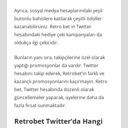
Ayrıca, sosyal medya hesaplarındaki yeşil
butonlu bahislere katılarak çeşitli ödüller
kazanabilirsiniz. Retro bet in Twitter
hesabındaki hediye çeki kampanyaları da
oldukça ilgi çekicidir.
Bunların yanı sıra, takipçilerine özel olarak
yaptığı promosyonlar da vardır. Twitter
hesabını takip ederek, Retrobet’in farklı ve
kazançlı promosyonlarını kaçırmayın. Retro
bet, Twitter hesabında düzenli olarak
güncellemeler yaparak, üyelerine daha da
fazla fırsat sunmaktadır.
Retrobet Twitter’da Hangi