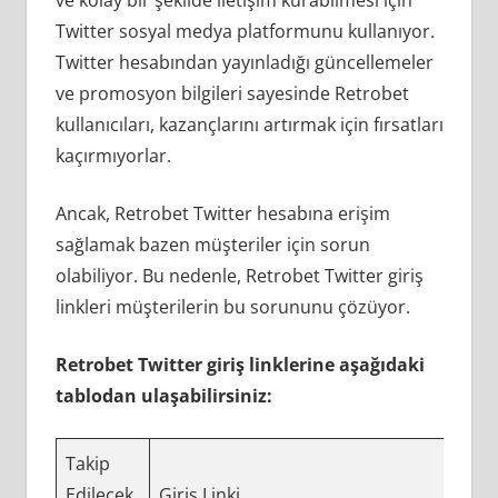
Twitter sosyal medya platformunu kullanıyor.
Twitter hesabından yayınladığı güncellemeler
ve promosyon bilgileri sayesinde Retrobet
kullanıcıları, kazançlarını artırmak için fırsatları
kaçırmıyorlar.
Ancak, Retrobet Twitter hesabına erişim
sağlamak bazen müşteriler için sorun
olabiliyor. Bu nedenle, Retrobet Twitter giriş
linkleri müşterilerin bu sorununu çözüyor.
Retrobet Twitter giriş linklerine aşağıdaki
tablodan ulaşabilirsiniz:
Takip
Edilecek
Giriş Linki