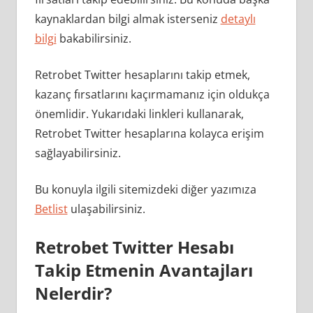
kaynaklardan bilgi almak isterseniz
detaylı
bilgi
bakabilirsiniz.
Retrobet Twitter hesaplarını takip etmek,
kazanç fırsatlarını kaçırmamanız için oldukça
önemlidir. Yukarıdaki linkleri kullanarak,
Retrobet Twitter hesaplarına kolayca erişim
sağlayabilirsiniz.
Bu konuyla ilgili sitemizdeki diğer yazımıza
Betlist
ulaşabilirsiniz.
Retrobet Twitter Hesabı
Takip Etmenin Avantajları
Nelerdir?