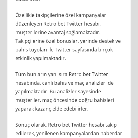
Özellikle takipçilerine özel kampanyalar
düzenleyen Retro bet Twitter hesabı,
müşterilerine avantaj sağlamaktadır.
Takipçilerine özel bonuslar, yerinde destek ve
bahis tüyoları ile Twitter sayfasında birçok
etkinlik yapılmaktadır.
Tüm bunların yanı sıra Retro bet Twitter
hesabında, canlı bahis ve maç analizleri de
yapılmaktadır. Bu analizler sayesinde
müşteriler, maç öncesinde doğru bahisleri
yaparak kazanç elde edebilirler.
Sonuç olarak, Retro bet Twitter hesabı takip
edilerek, yenilenen kampanyalardan haberdar