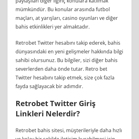
paylaşılan diğer ilginç konulara katılmak
mümkündür. Bu konular arasında futbol
maçları, at yarışları, casino oyunları ve diğer
bahis etkinlikleri yer almaktadır.
Retrobet Twitter hesabını takip ederek, bahis
dünyasındaki en yeni gelişmeler hakkında bilgi
sahibi olursunuz. Bu bilgiler, sizi diğer bahis
severlerden daha önde tutar. Retro bet
Twitter hesabını takip etmek, size çok fazla
fayda sağlayacak bir adımdır.
Retrobet Twitter Giriş
Linkleri Nelerdir?
Retrobet bahis sitesi, müşterileriyle daha hızlı
ve kolay bir şekilde iletişim kurabilmesi için