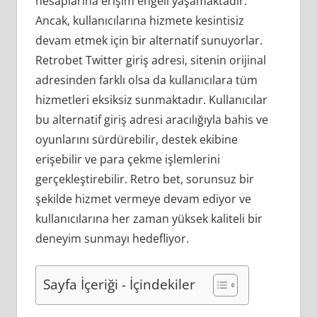
hesaplarına erişim engeli yaşamaktadır.
ADRESLERI
Ancak, kullanıcılarına hizmete kesintisiz
devam etmek için bir alternatif sunuyorlar.
Retrobet Twitter giriş adresi, sitenin orijinal
adresinden farklı olsa da kullanıcılara tüm
hizmetleri eksiksiz sunmaktadır. Kullanıcılar
bu alternatif giriş adresi aracılığıyla bahis ve
oyunlarını sürdürebilir, destek ekibine
erişebilir ve para çekme işlemlerini
gerçekleştirebilir. Retro bet, sorunsuz bir
şekilde hizmet vermeye devam ediyor ve
kullanıcılarına her zaman yüksek kaliteli bir
deneyim sunmayı hedefliyor.
Sayfa İçeriği - İçindekiler