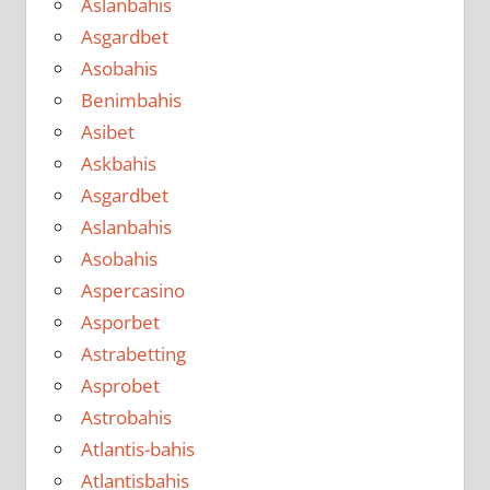
Aslanbahis
Asgardbet
Asobahis
Benimbahis
Asibet
Askbahis
Asgardbet
Aslanbahis
Asobahis
Aspercasino
Asporbet
Astrabetting
Asprobet
Astrobahis
Atlantis-bahis
Atlantisbahis