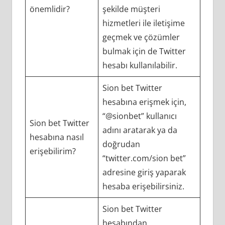
önemlidir?
şekilde müşteri
hizmetleri ile iletişime
geçmek ve çözümler
bulmak için de Twitter
hesabı kullanılabilir.
Sion bet Twitter
hesabına erişmek için,
“@sionbet” kullanıcı
Sion bet Twitter
adını aratarak ya da
hesabına nasıl
doğrudan
erişebilirim?
“twitter.com/sion bet”
adresine giriş yaparak
hesaba erişebilirsiniz.
Sion bet Twitter
hesabından