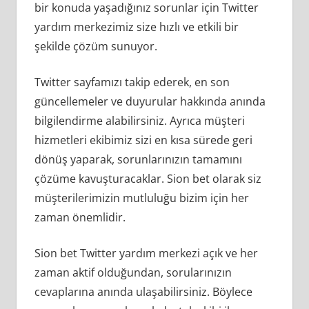
bir konuda yaşadığınız sorunlar için Twitter
yardım merkezimiz size hızlı ve etkili bir
şekilde çözüm sunuyor.
Twitter sayfamızı takip ederek, en son
güncellemeler ve duyurular hakkında anında
bilgilendirme alabilirsiniz. Ayrıca müşteri
hizmetleri ekibimiz sizi en kısa sürede geri
dönüş yaparak, sorunlarınızın tamamını
çözüme kavuşturacaklar. Sion bet olarak siz
müşterilerimizin mutluluğu bizim için her
zaman önemlidir.
Sion bet Twitter yardım merkezi açık ve her
zaman aktif olduğundan, sorularınızın
cevaplarına anında ulaşabilirsiniz. Böylece