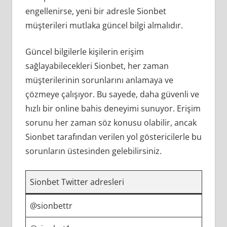
engellenirse, yeni bir adresle Sionbet
müşterileri mutlaka güncel bilgi almalıdır.
Güncel bilgilerle kişilerin erişim
sağlayabilecekleri Sionbet, her zaman
müşterilerinin sorunlarını anlamaya ve
çözmeye çalışıyor. Bu sayede, daha güvenli ve
hızlı bir online bahis deneyimi sunuyor. Erişim
sorunu her zaman söz konusu olabilir, ancak
Sionbet tarafından verilen yol göstericilerle bu
sorunların üstesinden gelebilirsiniz.
Sionbet Twitter adresleri
@sionbettr