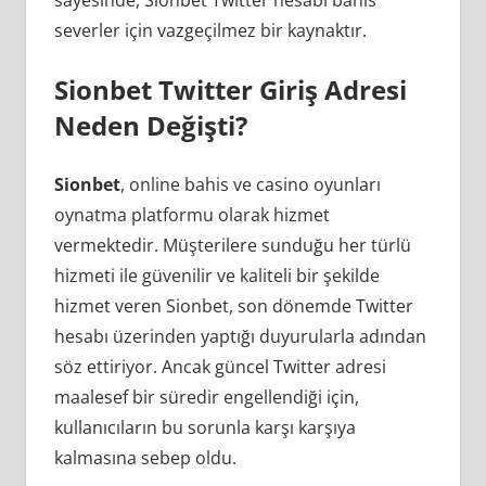
sayesinde, Sionbet Twitter hesabı bahis
severler için vazgeçilmez bir kaynaktır.
Sionbet Twitter Giriş Adresi
Neden Değişti?
Sionbet
, online bahis ve casino oyunları
oynatma platformu olarak hizmet
vermektedir. Müşterilere sunduğu her türlü
hizmeti ile güvenilir ve kaliteli bir şekilde
hizmet veren Sionbet, son dönemde Twitter
hesabı üzerinden yaptığı duyurularla adından
söz ettiriyor. Ancak güncel Twitter adresi
maalesef bir süredir engellendiği için,
kullanıcıların bu sorunla karşı karşıya
kalmasına sebep oldu.