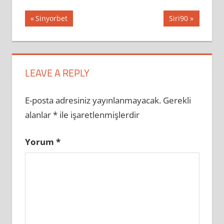
Yazı
Previous
Next
Sinyorbet
Siri90
Post:
Post:
gezinmesi
LEAVE A REPLY
E-posta adresiniz yayınlanmayacak.
Gerekli
alanlar
*
ile işaretlenmişlerdir
Yorum
*