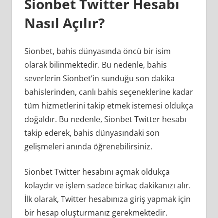
Sionbet Twitter Hesabı
Nasıl Açılır?
Sionbet, bahis dünyasında öncü bir isim
olarak bilinmektedir. Bu nedenle, bahis
severlerin Sionbet’in sunduğu son dakika
bahislerinden, canlı bahis seçeneklerine kadar
tüm hizmetlerini takip etmek istemesi oldukça
doğaldır. Bu nedenle, Sionbet Twitter hesabı
takip ederek, bahis dünyasındaki son
gelişmeleri anında öğrenebilirsiniz.
Sionbet Twitter hesabını açmak oldukça
kolaydır ve işlem sadece birkaç dakikanızı alır.
İlk olarak, Twitter hesabınıza giriş yapmak için
bir hesap oluşturmanız gerekmektedir.