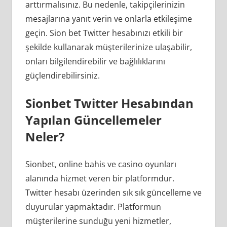
arttırmalısınız. Bu nedenle, takipçilerinizin
mesajlarına yanıt verin ve onlarla etkileşime
geçin. Sion bet Twitter hesabınızı etkili bir
şekilde kullanarak müşterilerinize ulaşabilir,
onları bilgilendirebilir ve bağlılıklarını
güçlendirebilirsiniz.
Sionbet Twitter Hesabından
Yapılan Güncellemeler
Neler?
Sionbet, online bahis ve casino oyunları
alanında hizmet veren bir platformdur.
Twitter hesabı üzerinden sık sık güncelleme ve
duyurular yapmaktadır. Platformun
müşterilerine sunduğu yeni hizmetler,