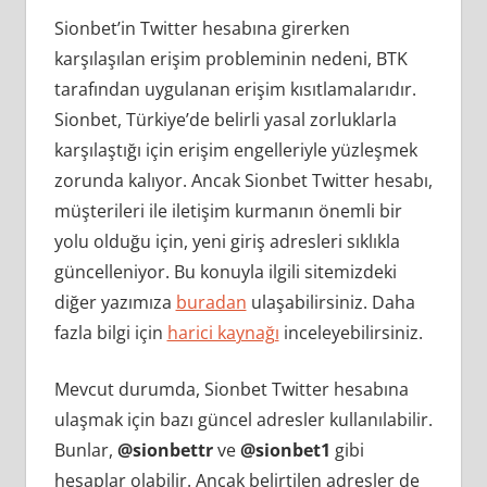
Sionbet’in Twitter hesabına girerken
karşılaşılan erişim probleminin nedeni, BTK
tarafından uygulanan erişim kısıtlamalarıdır.
Sionbet, Türkiye’de belirli yasal zorluklarla
karşılaştığı için erişim engelleriyle yüzleşmek
zorunda kalıyor. Ancak Sionbet Twitter hesabı,
müşterileri ile iletişim kurmanın önemli bir
yolu olduğu için, yeni giriş adresleri sıklıkla
güncelleniyor. Bu konuyla ilgili sitemizdeki
diğer yazımıza
buradan
ulaşabilirsiniz. Daha
fazla bilgi için
harici kaynağı
inceleyebilirsiniz.
Mevcut durumda, Sionbet Twitter hesabına
ulaşmak için bazı güncel adresler kullanılabilir.
Bunlar,
@sionbettr
ve
@sionbet1
gibi
hesaplar olabilir. Ancak belirtilen adresler de