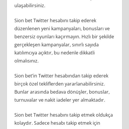
ulaşabilirsiniz.
Sion bet Twitter hesabını takip ederek
düzenlenen yeni kampanyaları, bonusları ve
benzersiz oyunları kaçırmayın. Hızlı bir şekilde
gerçekleşen kampanyalar, sınırlı sayıda
katılımcıya açıktır, bu nedenle dikkatli
olmalısınız.
Sion bet’in Twitter hesabından takip ederek
birçok özel tekliflerden yararlanabilirsiniz.
Bunlar arasında bedava dönüşler, bonuslar,
turnuvalar ve nakit iadeler yer almaktadır.
Sion bet Twitter hesabını takip etmek oldukça
kolaydır. Sadece hesabı takip etmek için