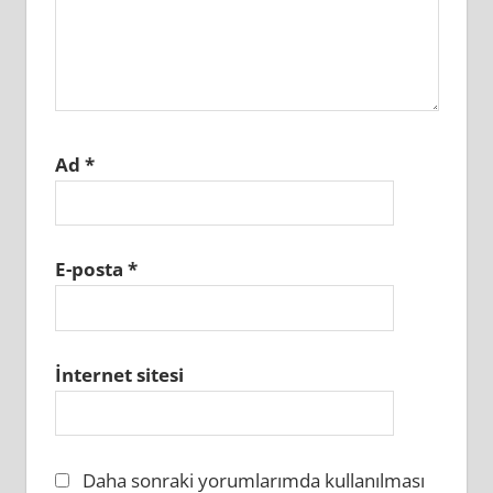
Ad
*
E-posta
*
İnternet sitesi
Daha sonraki yorumlarımda kullanılması