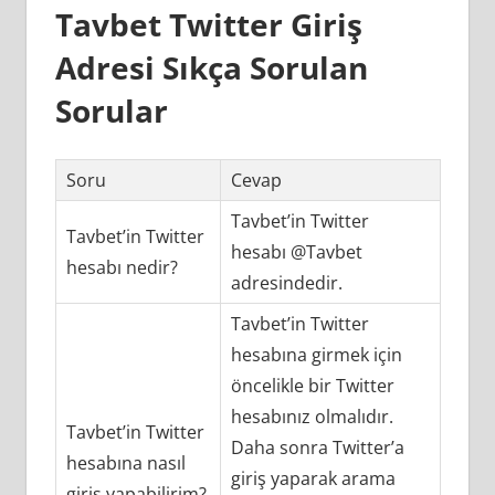
Tavbet Twitter Giriş
Adresi Sıkça Sorulan
Sorular
Soru
Cevap
Tavbet’in Twitter
Tavbet’in Twitter
hesabı @Tavbet
hesabı nedir?
adresindedir.
Tavbet’in Twitter
hesabına girmek için
öncelikle bir Twitter
hesabınız olmalıdır.
Tavbet’in Twitter
Daha sonra Twitter’a
hesabına nasıl
giriş yaparak arama
giriş yapabilirim?