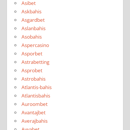
Asibet
Askbahis
Asgardbet
Aslanbahis
Asobahis
Aspercasino
Asporbet
Astrabetting
Asprobet
Astrobahis
Atlantis-bahis
Atlantisbahis
Auroombet
Avantajbet
Averajbahis
Avvabet