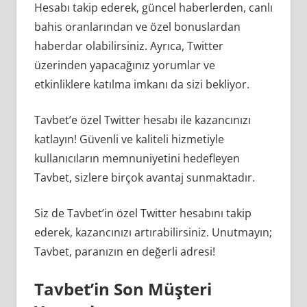
Hesabı takip ederek, güncel haberlerden, canlı
bahis oranlarından ve özel bonuslardan
haberdar olabilirsiniz. Ayrıca, Twitter
üzerinden yapacağınız yorumlar ve
etkinliklere katılma imkanı da sizi bekliyor.
Tavbet’e özel Twitter hesabı ile kazancınızı
katlayın! Güvenli ve kaliteli hizmetiyle
kullanıcıların memnuniyetini hedefleyen
Tavbet, sizlere birçok avantaj sunmaktadır.
Siz de Tavbet’in özel Twitter hesabını takip
ederek, kazancınızı artırabilirsiniz. Unutmayın;
Tavbet, paranızın en değerli adresi!
Tavbet’in Son Müşteri