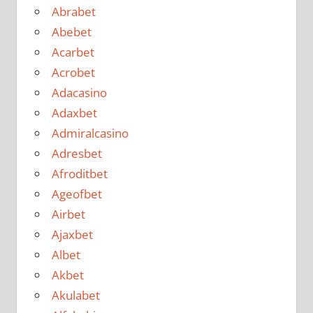
Abrabet
Abebet
Acarbet
Acrobet
Adacasino
Adaxbet
Admiralcasino
Adresbet
Afroditbet
Ageofbet
Airbet
Ajaxbet
Albet
Akbet
Akulabet