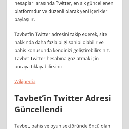
hesapları arasında Twitter, en sık güncellenen
platformdur ve düzenli olarak yeni içerikler
paylaşılır.
Tavbet’in Twitter adresini takip ederek, site
hakkında daha fazla bilgi sahibi olabilir ve
bahis konusunda kendinizi geliştirebilirsiniz.
Tavbet Twitter hesabına göz atmak için
buraya tıklayabilirsiniz.
Wikipedia
Tavbet’in Twitter Adresi
Güncellendi
Tavbet, bahis ve oyun sektöründe öncü olan