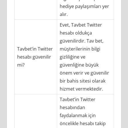
hediye paylaşımları yer
alır.
Evet, Tavbet Twitter
hesabı oldukça
güvenilirdir. Tav bet,
Tavbet’in Twitter
müşterilerinin bilgi
hesabı güvenilir
gizliliğine ve
mi?
güvenliğine büyük
önem verir ve güvenilir
bir bahis sitesi olarak
hizmet vermektedir.
Tavbet’in Twitter
hesabından
faydalanmak için
öncelikle hesabı takip