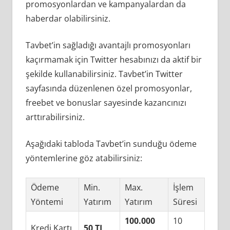
promosyonlardan ve kampanyalardan da
haberdar olabilirsiniz.
Tavbet’in sağladığı avantajlı promosyonları
kaçırmamak için Twitter hesabınızı da aktif bir
şekilde kullanabilirsiniz. Tavbet’in Twitter
sayfasında düzenlenen özel promosyonlar,
freebet ve bonuslar sayesinde kazancınızı
arttırabilirsiniz.
Aşağıdaki tabloda Tavbet’in sunduğu ödeme
yöntemlerine göz atabilirsiniz:
Ödeme
Min.
Max.
İşlem
Yöntemi
Yatırım
Yatırım
Süresi
100.000
10
Kredi Kartı
50 TL