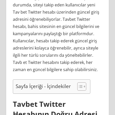
durumda, siteyi takip eden kullanıcılar yeni
ADRESLERI
Tav bet Twitter hesabı üzerinden güncel giriş
adresini öğrenebiliyorlar. Tavbet Twitter
hesabı, bahis sitesinin en güncel bilgilerini ve
kampanyalarını paylaştığı bir platformdur.
Kullanıcılar, hesabı takip ederek güncel giriş
adreslerini kolayca öğrenebilir, ayrıca siteyle
ilgili her türlü sorularını da yöneltebilirler.
Tavb et Twitter hesabını takip ederek, her
zaman en güncel bilgilere sahip olabilirsiniz.
Sayfa İçeriği - İçindekiler
Tavbet Twitter
Hesabının Doğru Adresi