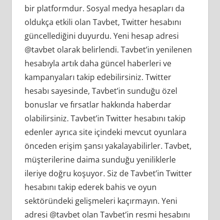
bir platformdur. Sosyal medya hesapları da
oldukça etkili olan Tavbet, Twitter hesabını
güncellediğini duyurdu. Yeni hesap adresi
@tavbet olarak belirlendi. Tavbet’in yenilenen
hesabıyla artık daha güncel haberleri ve
kampanyaları takip edebilirsiniz. Twitter
hesabı sayesinde, Tavbet’in sunduğu özel
bonuslar ve fırsatlar hakkında haberdar
olabilirsiniz. Tavbet’in Twitter hesabını takip
edenler ayrıca site içindeki mevcut oyunlara
önceden erişim şansı yakalayabilirler. Tavbet,
müşterilerine daima sunduğu yeniliklerle
ileriye doğru koşuyor. Siz de Tavbet’in Twitter
hesabını takip ederek bahis ve oyun
sektöründeki gelişmeleri kaçırmayın. Yeni
adresi @tavbet olan Tavbet’in resmi hesabını