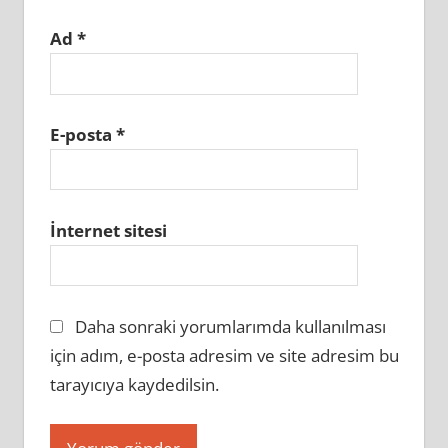
Ad
*
E-posta
*
İnternet sitesi
Daha sonraki yorumlarımda kullanılması
için adım, e-posta adresim ve site adresim bu
tarayıcıya kaydedilsin.