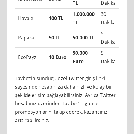
TL
Dakika
1.000.000
30
Havale
100 TL
TL
Dakika
5
Papara
50 TL
50.000 TL
Dakika
50.000
5
EcoPayz
10 Euro
Euro
Dakika
Tavbet’in sunduğu özel Twitter giriş linki
sayesinde hesabınıza daha hızlı ve kolay bir
şekilde erişim sağlayabilirsiniz. Ayrıca Twitter
hesabınız üzerinden Tav bet’in güncel
promosyonlarını takip ederek, kazancınızı
arttırabilirsiniz.