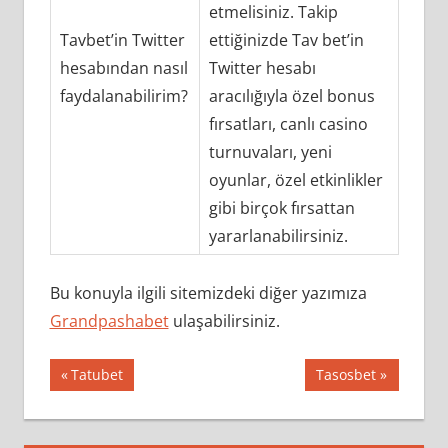
etmelisiniz. Takip
Tavbet’in Twitter
ettiğinizde Tav bet’in
hesabından nasıl
Twitter hesabı
faydalanabilirim?
aracılığıyla özel bonus
fırsatları, canlı casino
turnuvaları, yeni
oyunlar, özel etkinlikler
gibi birçok fırsattan
yararlanabilirsiniz.
Bu konuyla ilgili sitemizdeki diğer yazımıza
Grandpashabet
ulaşabilirsiniz.
Yazı
Previous
Next
Tatubet
Tasosbet
Post:
Post:
gezinmesi