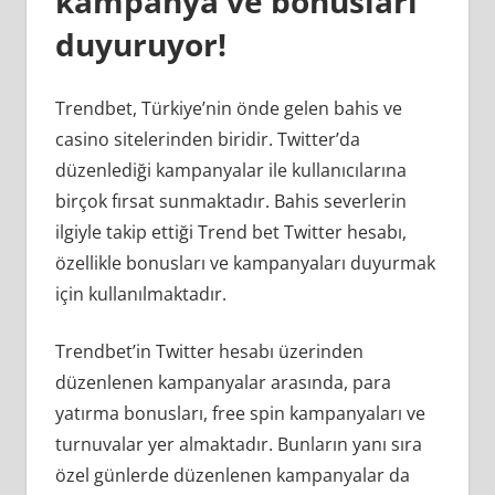
kampanya ve bonusları
duyuruyor!
Trendbet, Türkiye’nin önde gelen bahis ve
casino sitelerinden biridir. Twitter’da
düzenlediği kampanyalar ile kullanıcılarına
birçok fırsat sunmaktadır. Bahis severlerin
ilgiyle takip ettiği Trend bet Twitter hesabı,
özellikle bonusları ve kampanyaları duyurmak
için kullanılmaktadır.
Trendbet’in Twitter hesabı üzerinden
düzenlenen kampanyalar arasında, para
yatırma bonusları, free spin kampanyaları ve
turnuvalar yer almaktadır. Bunların yanı sıra
özel günlerde düzenlenen kampanyalar da