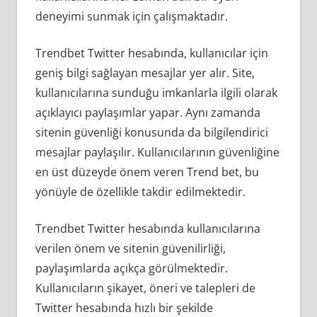
deneyimi sunmak için çalışmaktadır.
Trendbet Twitter hesabında, kullanıcılar için
geniş bilgi sağlayan mesajlar yer alır. Site,
kullanıcılarına sunduğu imkanlarla ilgili olarak
açıklayıcı paylaşımlar yapar. Aynı zamanda
sitenin güvenliği konusunda da bilgilendirici
mesajlar paylaşılır. Kullanıcılarının güvenliğine
en üst düzeyde önem veren Trend bet, bu
yönüyle de özellikle takdir edilmektedir.
Trendbet Twitter hesabında kullanıcılarına
verilen önem ve sitenin güvenilirliği,
paylaşımlarda açıkça görülmektedir.
Kullanıcıların şikayet, öneri ve talepleri de
Twitter hesabında hızlı bir şekilde