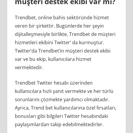
müşteri destek ekibi var mı?
Trendbet, online bahis sektöründe hizmet
veren bir şirkettir. Bugünlerde her şeyin
dijitalleşmesiyle birlikte, Trendbet de müşteri
hizmetleri ekibini Twitter’ da kurmuştur.
Twitter’da Trendbet’in müşteri destek ekibi
var ve bu ekip, kullanıcılara hizmet
vermektedir.
Trendbet Twitter hesabı üzerinden
kullanıcılara hızlı yanıt vermekte ve her türlü
sorunlarını çözmekte yardımcı olmaktadır.
Ayrıca, Trend bet kullanıcılarına özel fırsatları,
bonusları gibi bilgileri Twitter hesabındaki
paylaşımlardan takip edebilmektedirler.