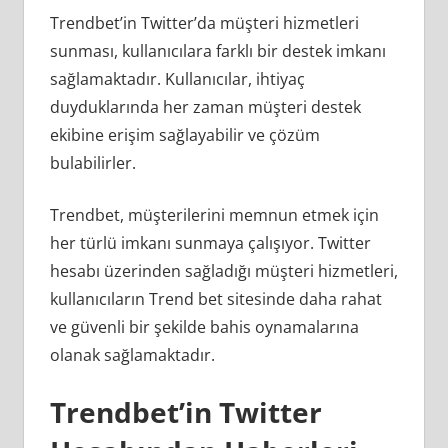
Trendbet’in Twitter’da müşteri hizmetleri
sunması, kullanıcılara farklı bir destek imkanı
sağlamaktadır. Kullanıcılar, ihtiyaç
duyduklarında her zaman müşteri destek
ekibine erişim sağlayabilir ve çözüm
bulabilirler.
Trendbet, müşterilerini memnun etmek için
her türlü imkanı sunmaya çalışıyor. Twitter
hesabı üzerinden sağladığı müşteri hizmetleri,
kullanıcıların Trend bet sitesinde daha rahat
ve güvenli bir şekilde bahis oynamalarına
olanak sağlamaktadır.
Trendbet’in Twitter