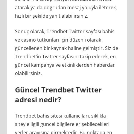
atarak ya da doğrudan mesaj yoluyla ileterek,
hızlı bir şekilde yanıt alabilirsiniz.
Sonuç olarak, Trendbet Twitter sayfası bahis
ve casino tutkunları için düzenli olarak
güncellenen bir kaynak haline gelmiştir. Siz de
Trendbet’in Twitter sayfasını takip ederek, en
güncel kampanya ve etkinliklerden haberdar
olabilirsiniz.
Güncel Trendbet Twitter
adresi nedir?
Trendbet bahis sitesi kullanıcıları, sıklıkla
siteyle ilgili güncel bilgilere erişebilecekleri
yerler arayışına girmektedir. Bu noktada en