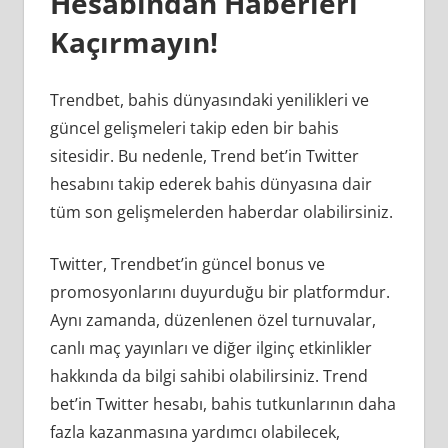
Hesabından Haberleri
Kaçırmayın!
Trendbet, bahis dünyasındaki yenilikleri ve
güncel gelişmeleri takip eden bir bahis
sitesidir. Bu nedenle, Trend bet’in Twitter
hesabını takip ederek bahis dünyasına dair
tüm son gelişmelerden haberdar olabilirsiniz.
Twitter, Trendbet’in güncel bonus ve
promosyonlarını duyurduğu bir platformdur.
Aynı zamanda, düzenlenen özel turnuvalar,
canlı maç yayınları ve diğer ilginç etkinlikler
hakkında da bilgi sahibi olabilirsiniz. Trend
bet’in Twitter hesabı, bahis tutkunlarının daha
fazla kazanmasına yardımcı olabilecek,