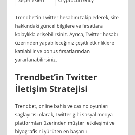
Seçenekleri
Cryptocurrency
Trendbet’in Twitter hesabını takip ederek, site
hakkındaki güncel bilgilere ve fırsatlara
kolaylıkla erişebilirsiniz. Ayrıca, Twitter hesabı
üzerinden yapabileceğiniz çeşitli etkinliklere
katılabilir ve bonus fırsatlarından
yararlanabilirsiniz.
Trendbet’in Twitter
İletişim Stratejisi
Trendbet, online bahis ve casino oyunları
sağlayıcısı olarak, Twitter gibi sosyal medya
platformları üzerinden müşteri etkileşimi ve
biyografisini yürüten en başarılı