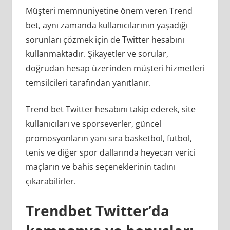
Müşteri memnuniyetine önem veren Trend
bet, aynı zamanda kullanıcılarının yaşadığı
sorunları çözmek için de Twitter hesabını
kullanmaktadır. Şikayetler ve sorular,
doğrudan hesap üzerinden müşteri hizmetleri
temsilcileri tarafından yanıtlanır.
Trend bet Twitter hesabını takip ederek, site
kullanıcıları ve sporseverler, güncel
promosyonların yanı sıra basketbol, futbol,
tenis ve diğer spor dallarında heyecan verici
maçların ve bahis seçeneklerinin tadını
çıkarabilirler.
Trendbet Twitter’da