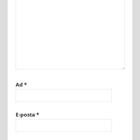
Ad
*
E-posta
*