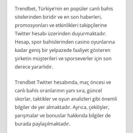
Trendbet, Türkiye’nin en popüler canlı bahis
sitelerinden biridir ve en son haberleri,
promosyonları ve etkinlikleri takipçilerine
Twitter hesabı üzerinden duyurmaktadır.
Hesap, spor bahislerinden casino oyunlarına
kadar geniş bir yelpazede faaliyet gösteren
şirketin müşterileri ve sporseverler için son
derece yararlıdır.
Trendbet Twitter hesabında, maç öncesi ve
canlı bahis oranlarının yanı sıra, güncel
skorlar, taktikler ve oyun analizleri gibi önemli
bilgiler de yer almaktadır. Ayrıca, çekilişler,
yarışmalar ve bonuslar hakkında bilgiler de
burada paylaşılmaktadır.