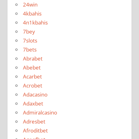
24win
4kbahis
4n1kbahis
7bey
7slots
7bets
Abrabet
Abebet
Acarbet
Acrobet
Adacasino
Adaxbet
Admiralcasino
Adresbet
Afroditbet