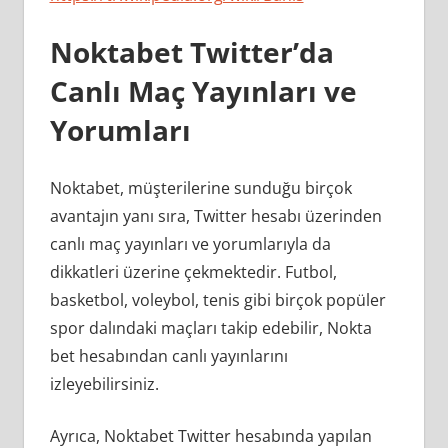
Noktabet Twitter’da
Canlı Maç Yayınları ve
Yorumları
Noktabet, müşterilerine sunduğu birçok
avantajın yanı sıra, Twitter hesabı üzerinden
canlı maç yayınları ve yorumlarıyla da
dikkatleri üzerine çekmektedir. Futbol,
basketbol, voleybol, tenis gibi birçok popüler
spor dalındaki maçları takip edebilir, Nokta
bet hesabından canlı yayınlarını
izleyebilirsiniz.
Ayrıca, Noktabet Twitter hesabında yapılan