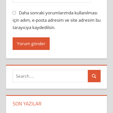
Daha sonraki yorumlarımda kullanılması
için adım, e-posta adresim ve site adresim bu
tarayıcıya kaydedilsin.
Search
Search
for:
SON YAZILAR