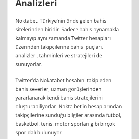
Analizleri
Noktabet, Türkiye’nin önde gelen bahis
sitelerinden biridir. Sadece bahis oynamakla
kalmayıp aynı zamanda Twitter hesapları
üzerinden takipçilerine bahis ipuçları,
analizleri, tahminleri ve stratejileri de
sunuyorlar.
Twitter’da Nokatabet hesabını takip eden
bahis severler, uzman görüşlerinden
yararlanarak kendi bahis stratejilerini
oluşturabiliyorlar. Nokta bet’in hesaplarından
takipçilerine sunduğu bilgiler arasında futbol,
basketbol, tenis, motor sporları gibi birçok
spor dalı bulunuyor.