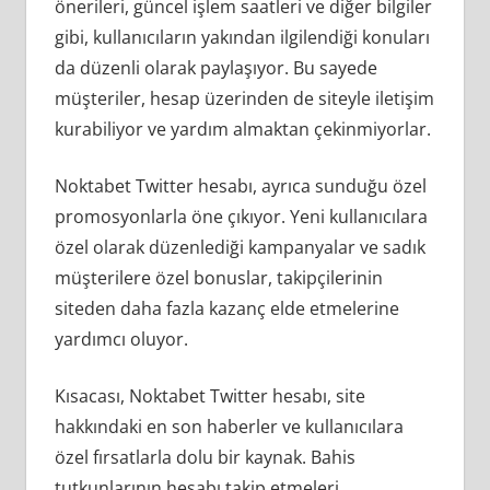
önerileri, güncel işlem saatleri ve diğer bilgiler
gibi, kullanıcıların yakından ilgilendiği konuları
da düzenli olarak paylaşıyor. Bu sayede
müşteriler, hesap üzerinden de siteyle iletişim
kurabiliyor ve yardım almaktan çekinmiyorlar.
Noktabet Twitter hesabı, ayrıca sunduğu özel
promosyonlarla öne çıkıyor. Yeni kullanıcılara
özel olarak düzenlediği kampanyalar ve sadık
müşterilere özel bonuslar, takipçilerinin
siteden daha fazla kazanç elde etmelerine
yardımcı oluyor.
Kısacası, Noktabet Twitter hesabı, site
hakkındaki en son haberler ve kullanıcılara
özel fırsatlarla dolu bir kaynak. Bahis
tutkunlarının hesabı takip etmeleri,