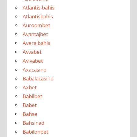
Atlantis-bahis
Atlantisbahis
Auroombet
Avantajbet
Averajbahis
Avvabet
Avivabet
Axacasino
Babalacasino
Axbet
Babilbet
Babet
Bahse
Bahsinadi
Babilonbet