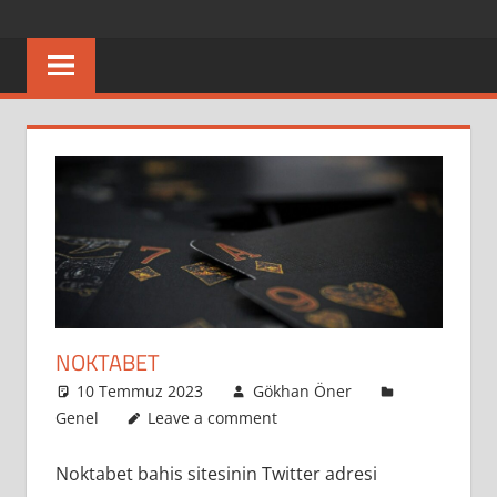
Skip
BAHIS
Canlı
to
bahis
content
SITELERI
siteleri'nin
güncel
TWITTER
twitter
giriş
GIRIŞ
ve
ADRESLERI,
x
giriş
CANLI
adreslerine
buradan
BAHIS
tek
NOKTABET
SITELERI
tıkla
10 Temmuz 2023
Gökhan Öner
ulaşarak
Genel
Leave a comment
X
bahis
oynayabilirsiniz.
Noktabet bahis sitesinin Twitter adresi
GIRIŞ