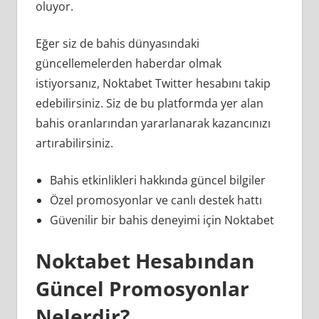
oluyor.
Eğer siz de bahis dünyasındaki
güncellemelerden haberdar olmak
istiyorsanız, Noktabet Twitter hesabını takip
edebilirsiniz. Siz de bu platformda yer alan
bahis oranlarından yararlanarak kazancınızı
artırabilirsiniz.
Bahis etkinlikleri hakkında güncel bilgiler
Özel promosyonlar ve canlı destek hattı
Güvenilir bir bahis deneyimi için Noktabet
Noktabet Hesabından
Güncel Promosyonlar
Nelerdir?