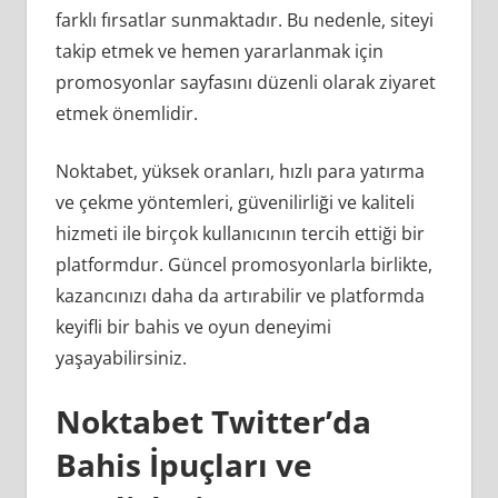
farklı fırsatlar sunmaktadır. Bu nedenle, siteyi
takip etmek ve hemen yararlanmak için
promosyonlar sayfasını düzenli olarak ziyaret
etmek önemlidir.
Noktabet, yüksek oranları, hızlı para yatırma
ve çekme yöntemleri, güvenilirliği ve kaliteli
hizmeti ile birçok kullanıcının tercih ettiği bir
platformdur. Güncel promosyonlarla birlikte,
kazancınızı daha da artırabilir ve platformda
keyifli bir bahis ve oyun deneyimi
yaşayabilirsiniz.
Noktabet Twitter’da
Bahis İpuçları ve