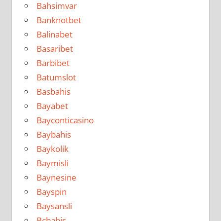
Bahsimvar
Banknotbet
Balinabet
Basaribet
Barbibet
Batumslot
Basbahis
Bayabet
Bayconticasino
Baybahis
Baykolik
Baymisli
Baynesine
Bayspin
Baysansli
Bcbahis