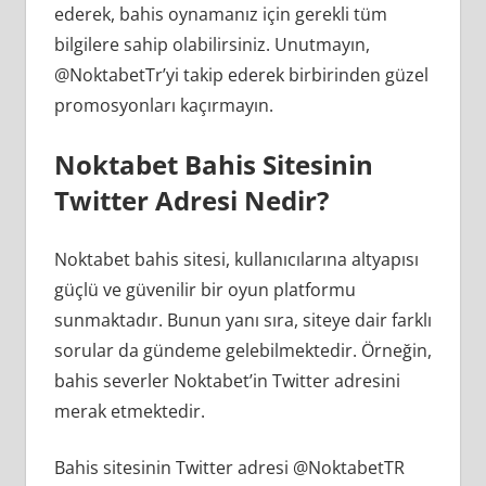
ederek, bahis oynamanız için gerekli tüm
bilgilere sahip olabilirsiniz. Unutmayın,
@NoktabetTr’yi takip ederek birbirinden güzel
promosyonları kaçırmayın.
Noktabet Bahis Sitesinin
Twitter Adresi Nedir?
Noktabet bahis sitesi, kullanıcılarına altyapısı
güçlü ve güvenilir bir oyun platformu
sunmaktadır. Bunun yanı sıra, siteye dair farklı
sorular da gündeme gelebilmektedir. Örneğin,
bahis severler Noktabet’in Twitter adresini
merak etmektedir.
Bahis sitesinin Twitter adresi @NoktabetTR