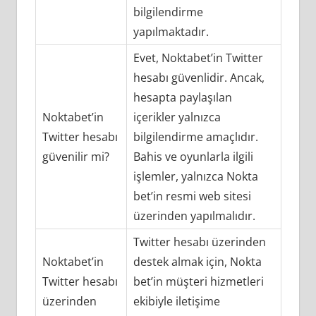
bilgilendirme
yapılmaktadır.
Evet, Noktabet’in Twitter
hesabı güvenlidir. Ancak,
hesapta paylaşılan
Noktabet’in
içerikler yalnızca
Twitter hesabı
bilgilendirme amaçlıdır.
güvenilir mi?
Bahis ve oyunlarla ilgili
işlemler, yalnızca Nokta
bet’in resmi web sitesi
üzerinden yapılmalıdır.
Twitter hesabı üzerinden
Noktabet’in
destek almak için, Nokta
Twitter hesabı
bet’in müşteri hizmetleri
üzerinden
ekibiyle iletişime