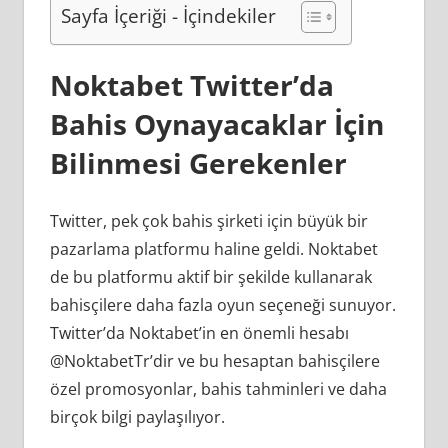
Sayfa İçeriği - İçindekiler
Noktabet Twitter’da
Bahis Oynayacaklar İçin
Bilinmesi Gerekenler
Twitter, pek çok bahis şirketi için büyük bir
pazarlama platformu haline geldi. Noktabet
de bu platformu aktif bir şekilde kullanarak
bahisçilere daha fazla oyun seçeneği sunuyor.
Twitter’da Noktabet’in en önemli hesabı
@NoktabetTr’dir ve bu hesaptan bahisçilere
özel promosyonlar, bahis tahminleri ve daha
birçok bilgi paylaşılıyor.