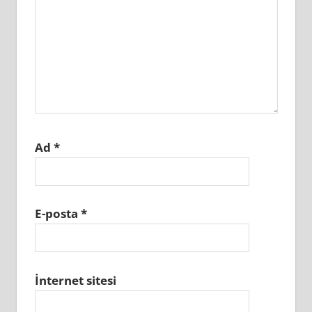
Ad
*
E-posta
*
İnternet sitesi