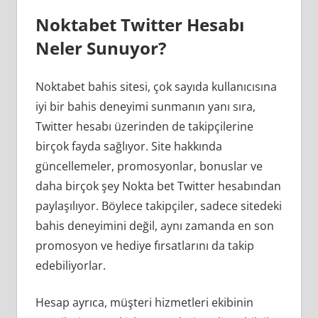
Noktabet Twitter Hesabı
Neler Sunuyor?
Noktabet bahis sitesi, çok sayıda kullanıcısına
iyi bir bahis deneyimi sunmanın yanı sıra,
Twitter hesabı üzerinden de takipçilerine
birçok fayda sağlıyor. Site hakkında
güncellemeler, promosyonlar, bonuslar ve
daha birçok şey Nokta bet Twitter hesabından
paylaşılıyor. Böylece takipçiler, sadece sitedeki
bahis deneyimini değil, aynı zamanda en son
promosyon ve hediye fırsatlarını da takip
edebiliyorlar.
Hesap ayrıca, müşteri hizmetleri ekibinin